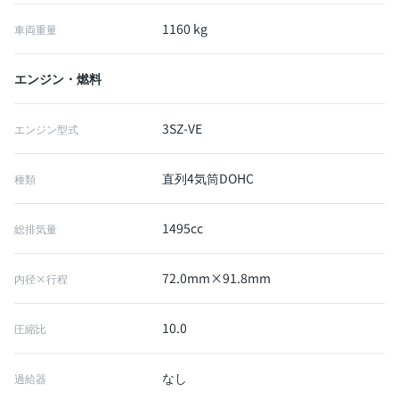
1160 kg
車両重量
エンジン・燃料
3SZ-VE
エンジン型式
直列4気筒DOHC
種類
1495cc
総排気量
72.0mm×91.8mm
内径×行程
10.0
圧縮比
なし
過給器