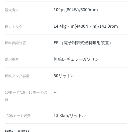
109ps(80kW)/6000rpm
最大出力
14.4kg・m(4400N・m)/141.0rpm
最大トルク
EFI（電子制御式燃料噴射装置）
燃料供給装置
無鉛レギュラーガソリン
使用燃料
50リットル
燃料タンク容量
--
10モード/10・15モード燃
費
13.8km/リットル
JC08モード燃費
駆動・足回り