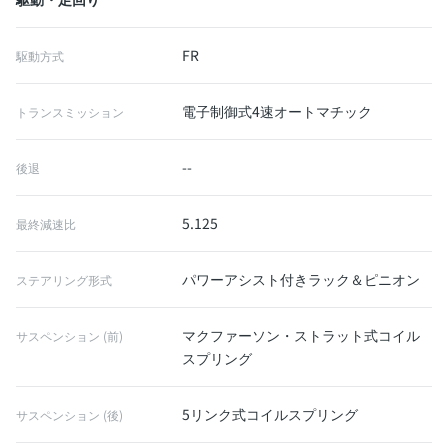
FR
駆動方式
電子制御式4速オートマチック
トランスミッション
--
後退
5.125
最終減速比
パワーアシスト付きラック＆ピニオン
ステアリング形式
マクファーソン・ストラット式コイル
サスペンション (前)
スプリング
5リンク式コイルスプリング
サスペンション (後)