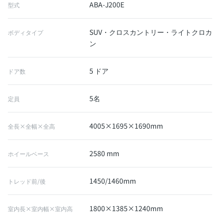
ABA-J200E
型式
SUV・クロスカントリー・ライトクロカ
ボディタイプ
ン
5 ドア
ドア数
5名
定員
4005×1695×1690mm
全長×全幅×全高
2580 mm
ホイールベース
1450/1460mm
トレッド前/後
1800×1385×1240mm
室内長×室内幅×室内高