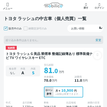
モビリコ
探す
ログイン
メニュー
トヨタ ラッシュの中古車（個人売買）一覧
販売中のみ
納期交渉可のみ
変更
絞り込み条件はありません。
短納期
トヨタ ラッシュ G 美品 禁煙車 整備記録簿あり 標準装備ナ
ビ TV ワイヤレスキー ETC
支払総額
81
.0
板金歴
外装
内装
万円
A
S
なし
本体価格
諸費用
70
.0
11
.0
万円
万円
10,900
ローン
月々
円
参考
※金額は変更できます。
年式
走行距離
車検
出品地域
納期の目安
2014
7.7万km
26年12月
神奈川県
9月〜10月