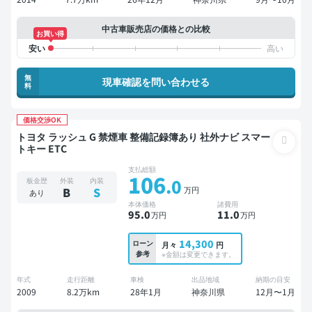
中古車販売店の価格との比較
お買い得
無
現車確認を問い合わせる
料
価格交渉OK
トヨタ ラッシュ G 禁煙車 整備記録簿あり 社外ナビ スマー
トキー ETC
支払総額
106
.0
板金歴
外装
内装
万円
B
S
あり
本体価格
諸費用
95
.0
11
.0
万円
万円
14,300
ローン
月々
円
参考
※金額は変更できます。
年式
走行距離
車検
出品地域
納期の目安
2009
8.2万km
28年1月
神奈川県
12月〜1月