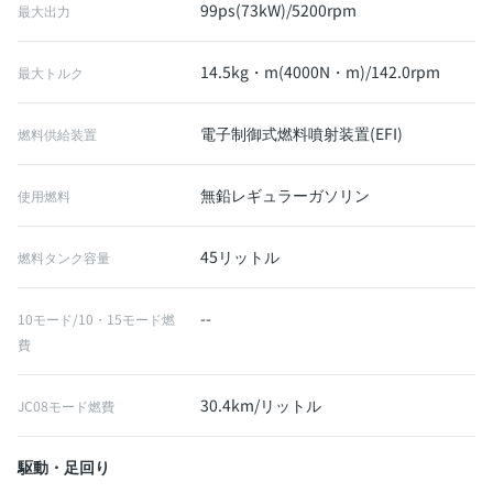
99ps(73kW)/5200rpm
最大出力
14.5kg・m(4000N・m)/142.0rpm
最大トルク
電子制御式燃料噴射装置(EFI)
燃料供給装置
無鉛レギュラーガソリン
使用燃料
45リットル
燃料タンク容量
--
10モード/10・15モード燃
費
30.4km/リットル
JC08モード燃費
駆動・足回り