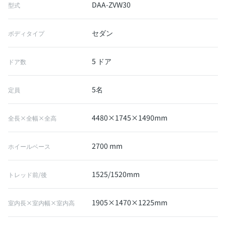
DAA-ZVW30
型式
セダン
ボディタイプ
5 ドア
ドア数
5名
定員
4480×1745×1490mm
全長×全幅×全高
2700 mm
ホイールベース
1525/1520mm
トレッド前/後
1905×1470×1225mm
室内長×室内幅×室内高