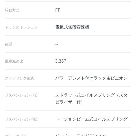
FF
駆動方式
電気式無段変速機
トランスミッション
--
後退
3.267
最終減速比
パワーアシスト付きラック＆ピニオン
ステアリング形式
ストラット式コイルスプリング（スタ
サスペンション (前)
ビライザー付）
トーションビーム式コイルスプリング
サスペンション (後)
ベンチレーテッドディスク
ブレーキ (前)