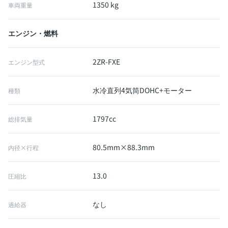
1350 kg
車両重量
エンジン・燃料
2ZR-FXE
エンジン型式
水冷直列4気筒DOHC+モーター
種類
1797cc
総排気量
80.5mm×88.3mm
内径×行程
13.0
圧縮比
なし
過給器