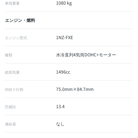
1080 kg
車両重量
エンジン・燃料
1NZ-FXE
エンジン型式
水冷直列4気筒DOHC+モーター
種類
1496cc
総排気量
75.0mm×84.7mm
内径×行程
13.4
圧縮比
なし
過給器