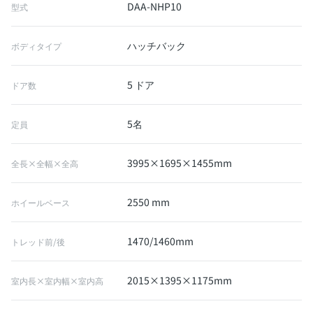
DAA-NHP10
型式
ハッチバック
ボディタイプ
5 ドア
ドア数
5名
定員
3995×1695×1455mm
全長×全幅×全高
2550 mm
ホイールベース
1470/1460mm
トレッド前/後
2015×1395×1175mm
室内長×室内幅×室内高