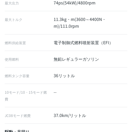
74ps(54kW)/4800rpm
最大出力
11.3kg・m(3600～4400N・
最大トルク
m)/111.0rpm
電子制御式燃料噴射装置（EFI）
燃料供給装置
無鉛レギュラーガソリン
使用燃料
36リットル
燃料タンク容量
--
10モード/10・15モード燃
費
37.0km/リットル
JC08モード燃費
駆動・足回り