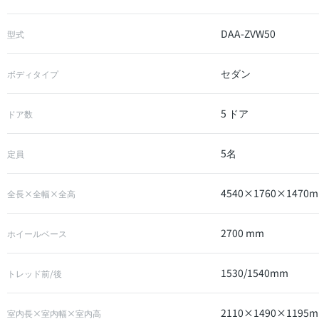
DAA-ZVW50
型式
セダン
ボディタイプ
5 ドア
ドア数
5名
定員
4540×1760×1470
全長×全幅×全高
2700 mm
ホイールベース
1530/1540mm
トレッド前/後
2110×1490×1195
室内長×室内幅×室内高