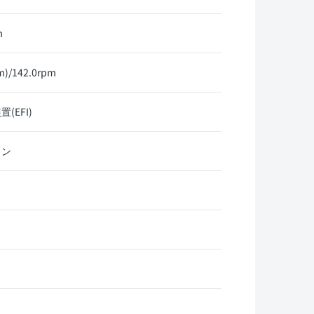
m
)/142.0rpm
EFI)
リン