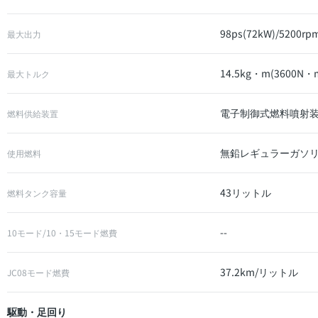
98ps(72kW)/5200rp
最大出力
14.5kg・m(3600N・m
最大トルク
電子制御式燃料噴射装置(
燃料供給装置
無鉛レギュラーガソ
使用燃料
43リットル
燃料タンク容量
--
10モード/10・15モード燃費
37.2km/リットル
JC08モード燃費
駆動・足回り