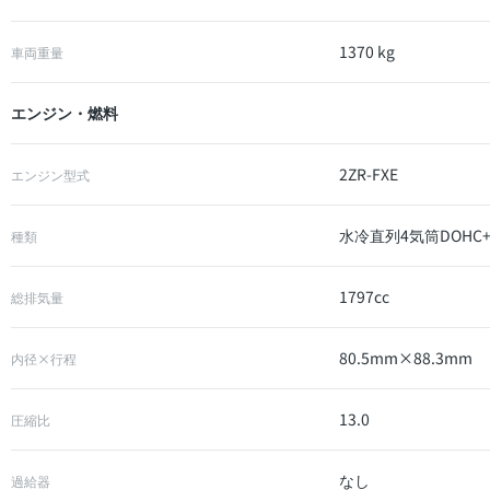
1370 kg
車両重量
エンジン・燃料
2ZR-FXE
エンジン型式
水冷直列4気筒DOHC
種類
1797cc
総排気量
80.5mm×88.3mm
内径×行程
13.0
圧縮比
なし
過給器