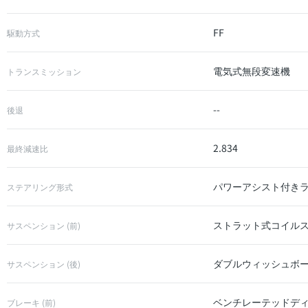
FF
駆動方式
電気式無段変速機
トランスミッション
--
後退
2.834
最終減速比
パワーアシスト付き
ステアリング形式
ストラット式コイル
サスペンション (前)
ダブルウィッシュボー
サスペンション (後)
ベンチレーテッドデ
ブレーキ (前)