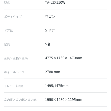
TA-JZX110W
型式
ワゴン
ボディタイプ
5 ドア
ドア数
5名
定員
4775×1760×1470mm
全長×全幅×全高
2780 mm
ホイールベース
1495/1475mm
トレッド前/後
1950×1480×1195mm
室内長×室内幅×室内高