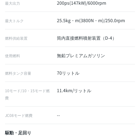
200ps(147kW)/6000rpm
最大出力
25.5kg・m(3800N・m)/250.0rpm
最大トルク
筒内直接燃料噴射装置（D-4）
燃料供給装置
無鉛プレミアムガソリン
使用燃料
70リットル
燃料タンク容量
11.4km/リットル
10モード/10・15モード燃
費
--
JC08モード燃費
駆動・足回り