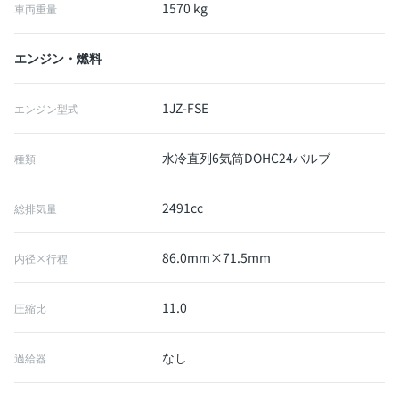
1570 kg
車両重量
エンジン・燃料
1JZ-FSE
エンジン型式
水冷直列6気筒DOHC24バルブ
種類
2491cc
総排気量
86.0mm×71.5mm
内径×行程
11.0
圧縮比
なし
過給器