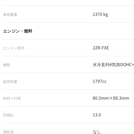
1370 kg
車両重量
エンジン・燃料
2ZR-FXE
エンジン型式
水冷直列4気筒DOHC
種類
1797cc
総排気量
80.5mm×88.3mm
内径×行程
13.0
圧縮比
なし
過給器