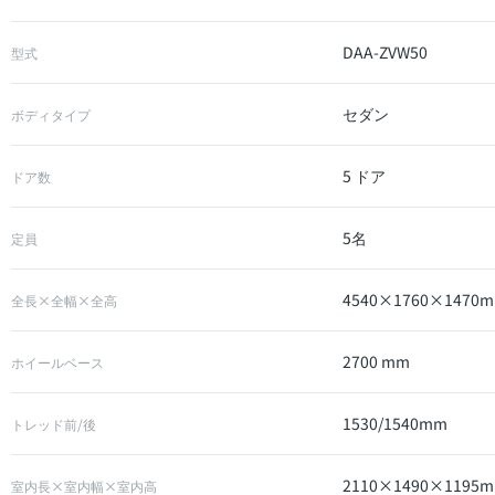
DAA-ZVW50
型式
セダン
ボディタイプ
5 ドア
ドア数
5名
定員
4540×1760×1470
全長×全幅×全高
2700 mm
ホイールベース
1530/1540mm
トレッド前/後
2110×1490×1195
室内長×室内幅×室内高