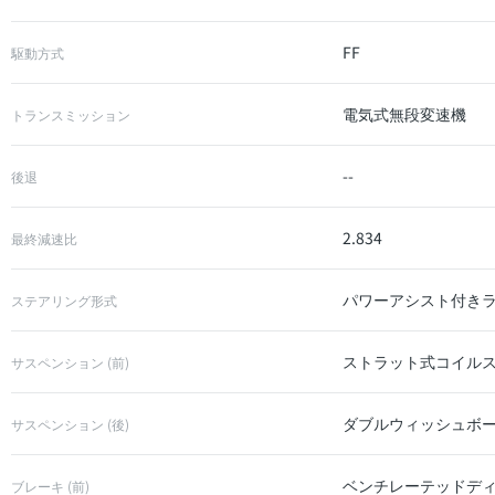
FF
駆動方式
電気式無段変速機
トランスミッション
--
後退
2.834
最終減速比
パワーアシスト付き
ステアリング形式
ストラット式コイル
サスペンション (前)
ダブルウィッシュボー
サスペンション (後)
ベンチレーテッドデ
ブレーキ (前)