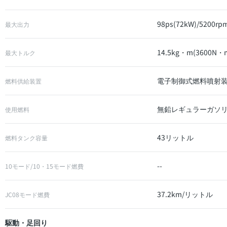
98ps(72kW)/5200rp
最大出力
14.5kg・m(3600N・m
最大トルク
電子制御式燃料噴射装置(
燃料供給装置
無鉛レギュラーガソ
使用燃料
43リットル
燃料タンク容量
--
10モード/10・15モード燃費
37.2km/リットル
JC08モード燃費
駆動・足回り