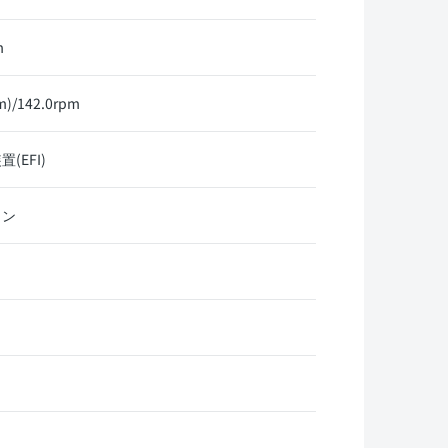
m
)/142.0rpm
EFI)
リン