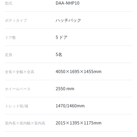
DAA-NHP10
型式
ハッチバック
ボディタイプ
5 ドア
ドア数
5名
定員
4050×1695×1455mm
全長×全幅×全高
2550 mm
ホイールベース
1470/1460mm
トレッド前/後
2015×1395×1175mm
室内長×室内幅×室内高