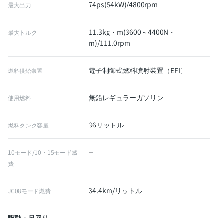
74ps(54kW)/4800rpm
最大出力
11.3kg・m(3600～4400N・
最大トルク
m)/111.0rpm
電子制御式燃料噴射装置（EFI）
燃料供給装置
無鉛レギュラーガソリン
使用燃料
36リットル
燃料タンク容量
--
10モード/10・15モード燃
費
34.4km/リットル
JC08モード燃費
駆動・足回り