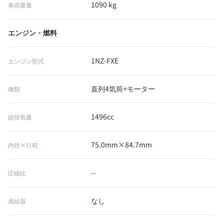
1090 kg
車両重量
エンジン・燃料
1NZ-FXE
エンジン型式
直列4気筒+モーター
種類
1496cc
総排気量
75.0mm×84.7mm
内径×行程
--
圧縮比
なし
過給器