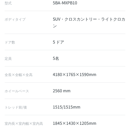
5BA-MXPB10
型式
SUV・クロスカントリー・ライトクロカ
ボディタイプ
ン
5 ドア
ドア数
5名
定員
4180×1765×1590mm
全長×全幅×全高
2560 mm
ホイールベース
1515/1515mm
トレッド前/後
1845×1430×1205mm
室内長×室内幅×室内高