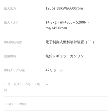
120ps(88kW)/6600rpm
最大出力
14.8kg・m(4800～5200N・
最大トルク
m)/145.0rpm
電子制御式燃料噴射装置（EFI）
燃料供給装置
無鉛レギュラーガソリン
使用燃料
42リットル
燃料タンク容量
--
10モード/10・15モード燃
費
--
JC08モード燃費