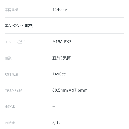
1140 kg
車両重量
エンジン・燃料
M15A-FKS
エンジン型式
直列3気筒
種類
1490cc
総排気量
80.5mm×97.6mm
内径×行程
--
圧縮比
なし
過給器