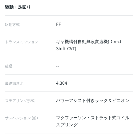
駆動・足回り
FF
駆動方式
ギヤ機構付自動無段変速機(Direct
トランスミッション
Shift-CVT)
--
後退
4.304
最終減速比
パワーアシスト付きラック＆ピニオン
ステアリング形式
マクファーソン・ストラット式コイル
サスペンション (前)
スプリング