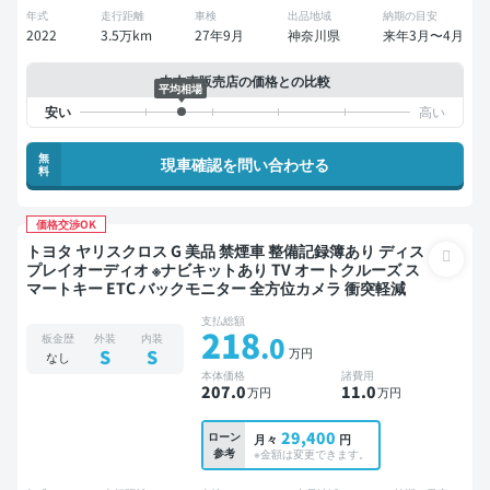
年式
走行距離
車検
出品地域
納期の目安
2022
3.5万km
27年9月
神奈川県
来年3月〜4月
中古車販売店の価格との比較
平均相場
無
現車確認を問い合わせる
料
価格交渉OK
トヨタ ヤリスクロス G 美品 禁煙車 整備記録簿あり ディス
プレイオーディオ ※ナビキットあり TV オートクルーズ ス
マートキー ETC バックモニター 全方位カメラ 衝突軽減
支払総額
218
.0
板金歴
外装
内装
万円
S
S
なし
本体価格
諸費用
207
.0
11
.0
万円
万円
29,400
ローン
月々
円
参考
※金額は変更できます。