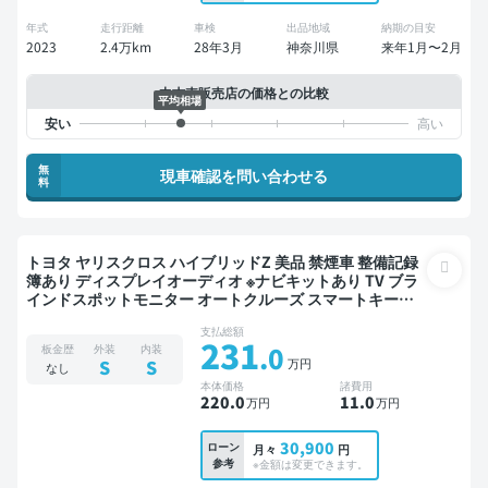
年式
走行距離
車検
出品地域
納期の目安
2023
2.4万km
28年3月
神奈川県
来年1月〜2月
中古車販売店の価格との比較
平均相場
無
現車確認を問い合わせる
料
トヨタ ヤリスクロス ハイブリッドZ 美品 禁煙車 整備記録
簿あり ディスプレイオーディオ ※ナビキットあり TV ブラ
インドスポットモニター オートクルーズ スマートキー
ETC 電動バックドア バックモニター 全方位カメラ ドライ
支払総額
ブレコーダー 社外アルミ 衝突軽減
231
.0
板金歴
外装
内装
万円
S
S
なし
本体価格
諸費用
220
.0
11
.0
万円
万円
30,900
ローン
月々
円
参考
※金額は変更できます。