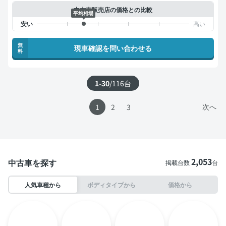
中古車販売店の価格との比較
平均相場
無
現車確認を問い合わせる
料
1-30
/
116
台
次へ
1
2
3
2,053
中古車を探す
掲載台数
台
人気車種から
ボディタイプから
価格から