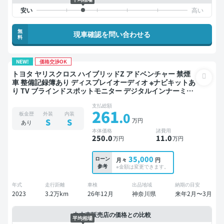
無
現車確認を問い合わせる
料
NEW!
価格交渉OK
トヨタ ヤリスクロス ハイブリッドZ アドベンチャー 禁煙
車 整備記録簿あり ディスプレイオーディオ ※ナビキットあ
り TV ブラインドスポットモニター デジタルインナーミラ
ー オートクルーズ スマートキー ETC バックモニター 全方
支払総額
位カメラ ドライブレコーダー 衝突軽減
261
.0
板金歴
外装
内装
万円
S
S
あり
本体価格
諸費用
250
.0
11
.0
万円
万円
35,000
ローン
月々
円
参考
※金額は変更できます。
年式
走行距離
車検
出品地域
納期の目安
2023
3.2万km
26年12月
神奈川県
来年2月〜3月
中古車販売店の価格との比較
平均相場