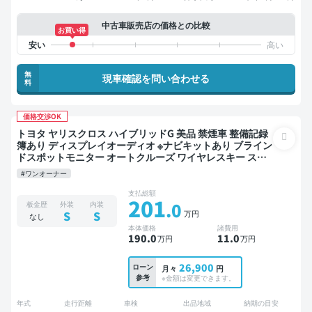
中古車販売店の価格との比較
お買い得
無
現車確認を問い合わせる
料
価格交渉OK
トヨタ ヤリスクロス ハイブリッドG 美品 禁煙車 整備記録
簿あり ディスプレイオーディオ ※ナビキットあり ブライン
ドスポットモニター オートクルーズ ワイヤレスキー スマ
ートキー ETC バックモニター ドライブレコーダー 衝突軽
#ワンオーナー
減
支払総額
201
.0
板金歴
外装
内装
万円
S
S
なし
本体価格
諸費用
190
.0
11
.0
万円
万円
26,900
ローン
月々
円
参考
※金額は変更できます。
年式
走行距離
車検
出品地域
納期の目安