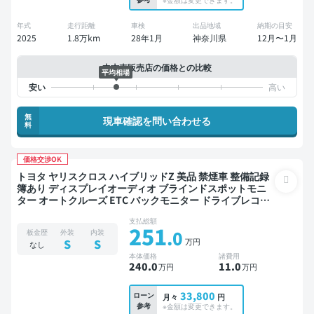
年式
走行距離
車検
出品地域
納期の目安
2025
1.8万km
28年1月
神奈川県
12月〜1月
中古車販売店の価格との比較
平均相場
無
現車確認を問い合わせる
料
価格交渉OK
トヨタ ヤリスクロス ハイブリッドZ 美品 禁煙車 整備記録
簿あり ディスプレイオーディオ ブラインドスポットモニ
ター オートクルーズ ETC バックモニター ドライブレコー
ダー 衝突軽減
支払総額
251
.0
板金歴
外装
内装
万円
S
S
なし
本体価格
諸費用
240
.0
11
.0
万円
万円
33,800
ローン
月々
円
参考
※金額は変更できます。