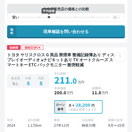
中古車販売店の価格との比較
平均相場
無
現車確認を問い合わせる
料
短納期
価格交渉OK
トヨタ ヤリスクロス G 美品 禁煙車 整備記録簿あり ディス
プレイオーディオ ※ナビキットあり TV オートクルーズ ス
マートキー ETC バックモニター 衝突軽減
支払総額
211
.0
板金歴
外装
内装
万円
S
S
なし
本体価格
諸費用
200
.0
11
.0
万円
万円
28,200
ローン
月々
円
参考
※金額は変更できます。
年式
走行距離
車検
出品地域
納期の目安
2024
1.1万km
27年12月
神奈川県
9月〜10月