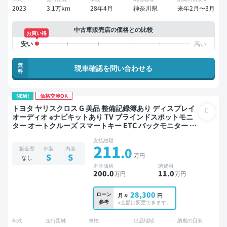
2023
3.1万km
28年4月
神奈川県
来年2月〜3月
中古車販売店の価格との比較
お買い得
無
現車確認を問い合わせる
料
NEW!
価格交渉OK
トヨタ ヤリスクロス G 美品 整備記録簿あり ディスプレイ
オーディオ ※ナビキットあり TV ブラインドスポットモニ
ター オートクルーズ スマートキー ETC バックモニター 全
方位カメラ ドライブレコーダー 社外アルミ 衝突軽減
支払総額
211
.0
板金歴
外装
内装
万円
S
S
なし
本体価格
諸費用
200
.0
11
.0
万円
万円
28,300
ローン
月々
円
参考
※金額は変更できます。
年式
走行距離
車検
出品地域
納期の目安