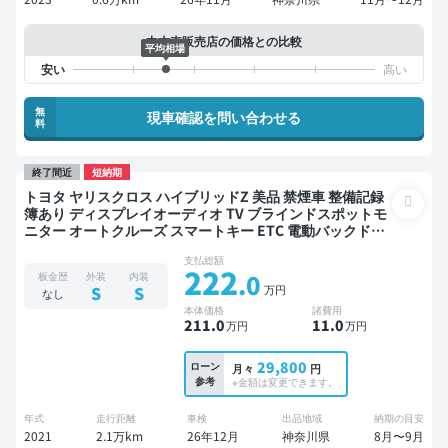
中古車販売店の価格との比較
平均相場
無
現車確認を問い合わせる
料
終了間近
短納期
トヨタ ヤリスクロス ハイブリッドZ 美品 禁煙車 整備記録
簿あり ディスプレイオーディオ TV ブラインドスポットモ
ニター オートクルーズ スマートキー ETC 電動バックドア
バックモニター 全方位カメラ ドライブレコーダー 衝突軽
支払総額
減
222
.0
板金歴
外装
内装
万円
S
S
なし
本体価格
諸費用
211
.0
11
.0
万円
万円
29,800
ローン
月々
円
参考
※金額は変更できます。
年式
走行距離
車検
出品地域
納期の目安
2021
2.1万km
26年12月
神奈川県
8月〜9月