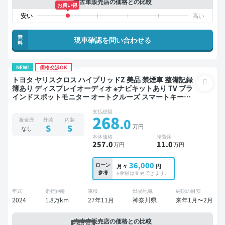
中古車販売店の価格との比較
お買い得
無
現車確認を問い合わせる
料
NEW!
価格交渉OK
トヨタ ヤリスクロス ハイブリッドZ 美品 禁煙車 整備記録
簿あり ディスプレイオーディオ ※ナビキットあり TV ブラ
インドスポットモニター オートクルーズ スマートキー
ETC 電動バックドア バックモニター 全方位カメラ ドライ
支払総額
ブレコーダー 衝突軽減
268
.0
板金歴
外装
内装
万円
S
S
なし
本体価格
諸費用
257
.0
11
.0
万円
万円
36,000
ローン
月々
円
参考
※金額は変更できます。
年式
走行距離
車検
出品地域
納期の目安
2024
1.8万km
27年11月
神奈川県
来年1月〜2月
中古車販売店の価格との比較
平均相場