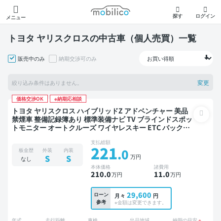
モビリコ
探す
ログイン
メニュー
トヨタ ヤリスクロスの中古車（個人売買）一覧
販売中のみ
納期交渉可のみ
変更
絞り込み条件はありません。
価格交渉OK
※納期応相談
トヨタ ヤリスクロス ハイブリッドZ アドベンチャー 美品
禁煙車 整備記録簿あり 標準装備ナビ TV ブラインドスポッ
トモニター オートクルーズ ワイヤレスキー ETC バックモ
ニター ドライブレコーダー 衝突軽減
支払総額
221
.0
板金歴
外装
内装
万円
S
S
なし
本体価格
諸費用
210
.0
11
.0
万円
万円
29,600
ローン
月々
円
参考
※金額は変更できます。
年式
走行距離
車検
出品地域
納期の目安
※