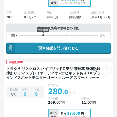
参考
※金額は変更できます。
年式
走行距離
車検
出品地域
納期の目安
2025
0.5万km
28年1月
神奈川県
来年1月〜2月
中古車販売店の価格との比較
平均相場
無
現車確認を問い合わせる
料
価格交渉OK
トヨタ ヤリスクロス ハイブリッドZ 美品 禁煙車 整備記録
簿あり ディスプレイオーディオ ※ナビキットあり TV ブラ
インドスポットモニター オートクルーズ スマートキー
ETC バックモニター 全方位カメラ 衝突軽減
支払総額
280
.0
板金歴
外装
内装
万円
S
S
なし
本体価格
諸費用
269
.0
11
.0
万円
万円
37,600
ローン
月々
円
参考
※金額は変更できます。