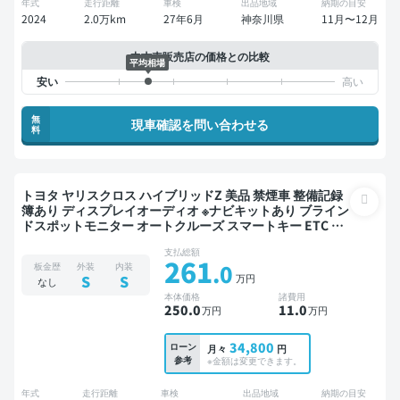
年式
走行距離
車検
出品地域
納期の目安
2024
2.0万km
27年6月
神奈川県
11月〜12月
中古車販売店の価格との比較
平均相場
無
現車確認を問い合わせる
料
トヨタ ヤリスクロス ハイブリッドZ 美品 禁煙車 整備記録
簿あり ディスプレイオーディオ ※ナビキットあり ブライン
ドスポットモニター オートクルーズ スマートキー ETC 電
動バックドア バックモニター ドライブレコーダー 衝突軽
支払総額
減
261
.0
板金歴
外装
内装
万円
S
S
なし
本体価格
諸費用
250
.0
11
.0
万円
万円
34,800
ローン
月々
円
参考
※金額は変更できます。
年式
走行距離
車検
出品地域
納期の目安