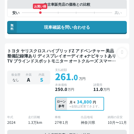
中古車販売店の価格との比較
お買い得
無
現車確認を問い合わせる
料
トヨタ ヤリスクロス ハイブリッドZ アドベンチャー 美品
整備記録簿あり ディスプレイオーディオ ※ナビキットあり
TV ブラインドスポットモニター オートクルーズ スマート
キー ETC バックモニター 全方位カメラ ドライブレコーダ
支払総額
ー 衝突軽減
261
.0
板金歴
外装
内装
万円
A
S
なし
本体価格
諸費用
250
.0
11
.0
万円
万円
34,800
ローン
月々
円
参考
※金額は変更できます。
年式
走行距離
車検
出品地域
納期の目安
2024
1.3万km
27年1月
神奈川県
10月〜11月