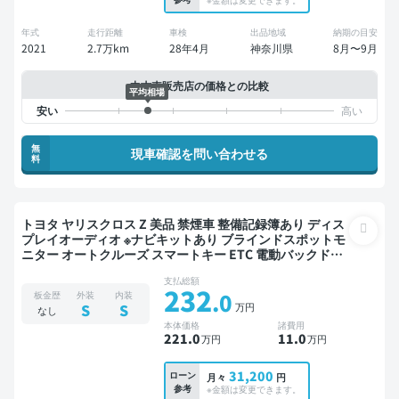
年式
走行距離
車検
出品地域
納期の目安
2021
2.7万km
28年4月
神奈川県
8月〜9月
中古車販売店の価格との比較
平均相場
無
現車確認を問い合わせる
料
トヨタ ヤリスクロス Z 美品 禁煙車 整備記録簿あり ディス
プレイオーディオ ※ナビキットあり ブラインドスポットモ
ニター オートクルーズ スマートキー ETC 電動バックドア
バックモニター 全方位カメラ ドライブレコーダー 衝突軽
支払総額
減
232
.0
板金歴
外装
内装
万円
S
S
なし
本体価格
諸費用
221
.0
11
.0
万円
万円
31,200
ローン
月々
円
参考
※金額は変更できます。