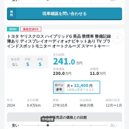
無
現車確認を問い合わせる
料
NEW!
価格交渉OK
トヨタ ヤリスクロス ハイブリッドG 美品 禁煙車 整備記録
簿あり ディスプレイオーディオ ※ナビキットあり TV ブラ
インドスポットモニター オートクルーズ スマートキー
ETC バックモニター 衝突軽減
支払総額
241
.0
板金歴
外装
内装
万円
S
S
なし
本体価格
諸費用
230
.0
11
.0
万円
万円
32,400
ローン
月々
円
参考
※金額は変更できます。
年式
走行距離
車検
出品地域
納期の目安
2024
0.4万km
27年10月
神奈川県
12月〜1月
中古車販売店の価格との比較
平均相場