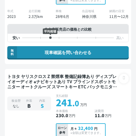
年式
走行距離
車検
出品地域
納期の目安
2023
2.3万km
28年6月
神奈川県
11月〜12月
中古車販売店の価格との比較
平均相場
無
現車確認を問い合わせる
料
トヨタ ヤリスクロス Z 禁煙車 整備記録簿あり ディスプレ
イオーディオ ※ナビキットあり TV ブラインドスポットモ
ニター オートクルーズ スマートキー ETC バックモニター
衝突軽減
支払総額
241
.0
板金歴
外装
内装
万円
B
S
なし
本体価格
諸費用
230
.0
11
.0
万円
万円
32,400
ローン
月々
円
参考
※金額は変更できます。