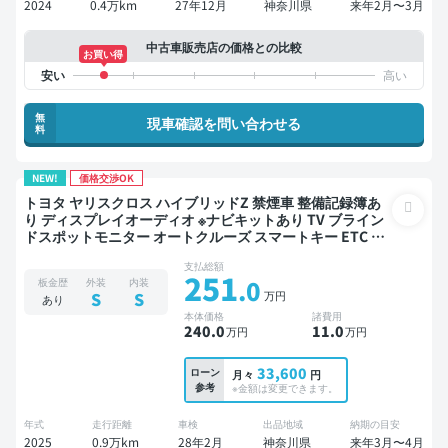
2024
0.4万km
27年12月
神奈川県
来年2月〜3月
中古車販売店の価格との比較
お買い得
無
現車確認を問い合わせる
料
NEW!
価格交渉OK
トヨタ ヤリスクロス ハイブリッドZ 禁煙車 整備記録簿あ
り ディスプレイオーディオ ※ナビキットあり TV ブライン
ドスポットモニター オートクルーズ スマートキー ETC バ
ックモニター 全方位カメラ ドライブレコーダー 衝突軽減
支払総額
251
.0
板金歴
外装
内装
万円
S
S
あり
本体価格
諸費用
240
.0
11
.0
万円
万円
33,600
ローン
月々
円
参考
※金額は変更できます。
年式
走行距離
車検
出品地域
納期の目安
2025
0.9万km
28年2月
神奈川県
来年3月〜4月