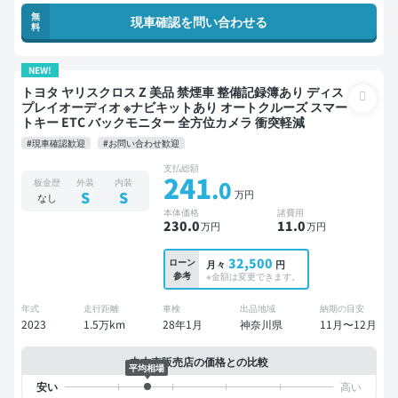
無
現車確認を問い合わせる
料
NEW!
トヨタ ヤリスクロス Z 美品 禁煙車 整備記録簿あり ディス
プレイオーディオ ※ナビキットあり オートクルーズ スマー
トキー ETC バックモニター 全方位カメラ 衝突軽減
#現車確認歓迎
#お問い合わせ歓迎
支払総額
241
.0
板金歴
外装
内装
万円
S
S
なし
本体価格
諸費用
230
.0
11
.0
万円
万円
32,500
ローン
月々
円
参考
※金額は変更できます。
年式
走行距離
車検
出品地域
納期の目安
2023
1.5万km
28年1月
神奈川県
11月〜12月
中古車販売店の価格との比較
平均相場