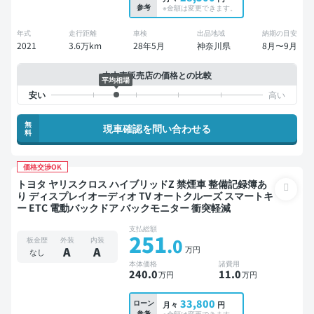
参考
※金額は変更できます。
年式
走行距離
車検
出品地域
納期の目安
2021
3.6万km
28年5月
神奈川県
8月〜9月
中古車販売店の価格との比較
平均相場
無
現車確認を問い合わせる
料
価格交渉OK
トヨタ ヤリスクロス ハイブリッドZ 禁煙車 整備記録簿あ
り ディスプレイオーディオ TV オートクルーズ スマートキ
ー ETC 電動バックドア バックモニター 衝突軽減
支払総額
251
.0
板金歴
外装
内装
万円
A
A
なし
本体価格
諸費用
240
.0
11
.0
万円
万円
33,800
ローン
月々
円
参考
※金額は変更できます。