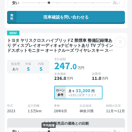
無
現車確認を問い合わせる
料
NEW!
トヨタ ヤリスクロス ハイブリッドZ 禁煙車 整備記録簿あ
り ディスプレイオーディオ ※ナビキットあり TV ブライン
ドスポットモニター オートクルーズ ワイヤレスキー スマ
ートキー ETC 電動バックドア バックモニター 全方位カメ
支払総額
ラ ドライブレコーダー 衝突軽減
247
.0
板金歴
外装
内装
万円
S
S
あり
本体価格
諸費用
236
.0
11
.0
万円
万円
33,300
ローン
月々
円
参考
※金額は変更できます。
年式
走行距離
車検
出品地域
納期の目安
2023
1.5万km
28年8月
神奈川県
11月〜12月
中古車販売店の価格との比較
平均相場