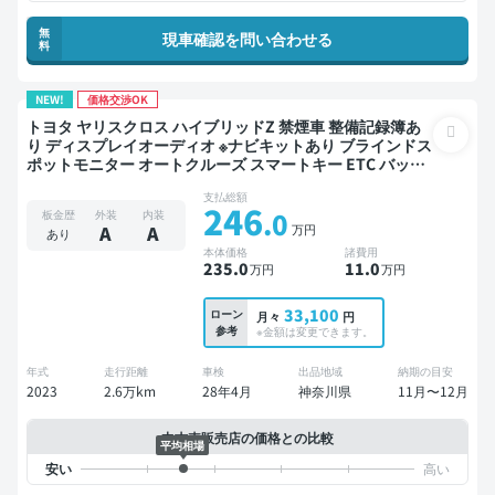
無
現車確認を問い合わせる
料
NEW!
価格交渉OK
トヨタ ヤリスクロス ハイブリッドZ 禁煙車 整備記録簿あ
り ディスプレイオーディオ ※ナビキットあり ブラインドス
ポットモニター オートクルーズ スマートキー ETC バック
モニター ドライブレコーダー 衝突軽減
支払総額
246
.0
板金歴
外装
内装
万円
A
A
あり
本体価格
諸費用
235
.0
11
.0
万円
万円
33,100
ローン
月々
円
参考
※金額は変更できます。
年式
走行距離
車検
出品地域
納期の目安
2023
2.6万km
28年4月
神奈川県
11月〜12月
中古車販売店の価格との比較
平均相場