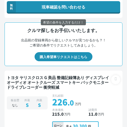
無
現車確認を問い合わせる
料
希望の条件を入力するだけ！
クルマ探しをお手伝いいたします。
出品前の登録車両から欲しいクルマが見つかるかも？！
ご希望の条件でリクエストしてみましょう。
購入希望車リクエストはこちら
トヨタ ヤリスクロス G 美品 整備記録簿あり ディスプレイ
オーディオ オートクルーズ スマートキー バックモニター
ドライブレコーダー 衝突軽減
支払総額
226
.0
板金歴
外装
内装
万円
S
S
なし
本体価格
諸費用
215
.0
11
.0
万円
万円
30,300
ローン
月々
円