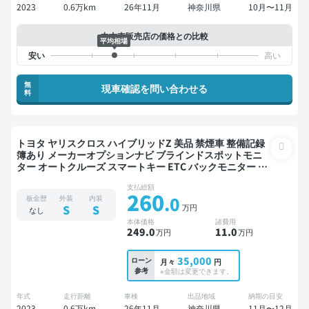
2023
0.6万km
26年11月
神奈川県
10月〜11月
中古車販売店の価格との比較
平均相場
無
現車確認を問い合わせる
料
トヨタ ヤリスクロス ハイブリッドZ 美品 禁煙車 整備記録
簿あり メーカーオプションナビ ブラインドスポットモニ
ター オートクルーズ スマートキー ETC バックモニター 全
方位カメラ ドライブレコーダー フルエアロ 衝突軽減
支払総額
260
.0
板金歴
外装
内装
万円
S
S
なし
本体価格
諸費用
249
.0
11
.0
万円
万円
35,000
ローン
月々
円
参考
※金額は変更できます。
年式
走行距離
車検
出品地域
納期の目安
2023
0.6万km
26年11月
神奈川県
11月〜12月