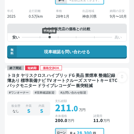
年式
走行距離
車検
出品地域
納期の目安
2025
0.5万km
28年1月
神奈川県
9月〜10月
中古車販売店の価格との比較
平均相場
無
現車確認を問い合わせる
料
終了間近
短納期
価格交渉OK
トヨタ ヤリスクロス ハイブリッドG 美品 禁煙車 整備記録
簿あり 標準装備ナビ TV オートクルーズ スマートキー ETC
バックモニター ドライブレコーダー 衝突軽減
#ワンオーナー
#現車確認歓迎
#お問い合わせ歓迎
支払総額
211
.0
板金歴
外装
内装
万円
S
S
なし
本体価格
諸費用
200
.0
11
.0
万円
万円
28,300
ローン
月々
円