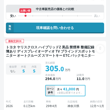
中古車販売店の価格との比較
お買い得
無
現車確認を問い合わせる
料
価格交渉OK
トヨタ ヤリスクロス ハイブリッドZ 美品 禁煙車 整備記録
簿あり ディスプレイオーディオ TV ブラインドスポットモ
ニター オートクルーズ スマートキー ETC バックモニター
全方位カメラ ドライブレコーダー 衝突軽減
支払総額
305
.0
板金歴
外装
内装
万円
S
S
なし
本体価格
諸費用
294
.0
11
.0
万円
万円
41,000
ローン
月々
円
参考
※金額は変更できます。
年式
走行距離
車検
出品地域
納期の目安
2026
0.1万km
29年4月
神奈川県
12月〜1月