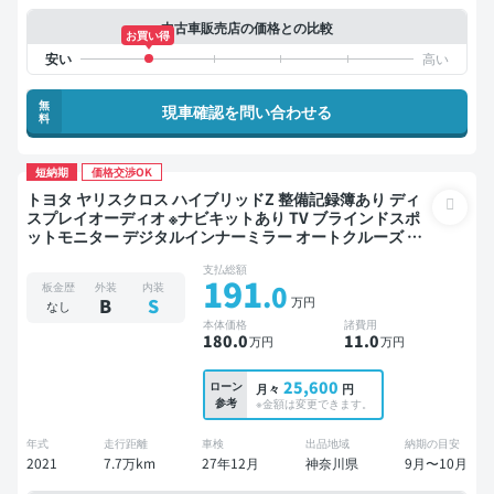
中古車販売店の価格との比較
お買い得
無
現車確認を問い合わせる
料
短納期
価格交渉OK
トヨタ ヤリスクロス ハイブリッドZ 整備記録簿あり ディ
スプレイオーディオ ※ナビキットあり TV ブラインドスポ
ットモニター デジタルインナーミラー オートクルーズ ワ
イヤレスキー ETC 電動バックドア バックモニター 全方位
支払総額
カメラ ドライブレコーダー 衝突軽減
191
.0
板金歴
外装
内装
万円
B
S
なし
本体価格
諸費用
180
.0
11
.0
万円
万円
25,600
ローン
月々
円
参考
※金額は変更できます。
年式
走行距離
車検
出品地域
納期の目安
2021
7.7万km
27年12月
神奈川県
9月〜10月