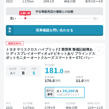
2023
1.5万km
28年1月
神奈川県
来年3月〜4月
中古車販売店の価格との比較
お買い得
無
現車確認を問い合わせる
料
価格交渉OK
トヨタ ヤリスクロス ハイブリッドZ 禁煙車 整備記録簿あ
り ディスプレイオーディオ ※ナビキットあり ブラインドス
ポットモニター オートクルーズ スマートキー ETC バック
モニター 全方位カメラ ドライブレコーダー 衝突軽減
支払総額
181
.0
板金歴
外装
内装
万円
B
S
あり
本体価格
諸費用
170
.0
11
.0
万円
万円
24,200
ローン
月々
円
参考
※金額は変更できます。
年式
走行距離
車検
出品地域
納期の目安
2022
5.6万km
27年5月
神奈川県
10月〜11月