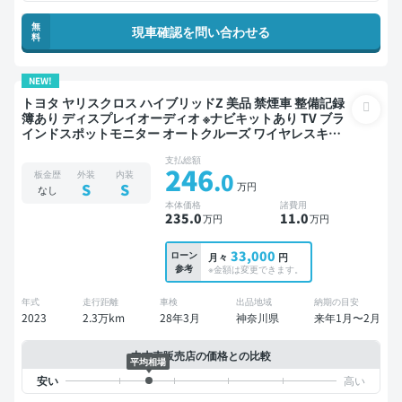
無
現車確認を問い合わせる
料
NEW!
トヨタ ヤリスクロス ハイブリッドZ 美品 禁煙車 整備記録
簿あり ディスプレイオーディオ ※ナビキットあり TV ブラ
インドスポットモニター オートクルーズ ワイヤレスキー
ETC バックモニター 全方位カメラ ドライブレコーダー 衝
支払総額
突軽減
246
.0
板金歴
外装
内装
万円
S
S
なし
本体価格
諸費用
235
.0
11
.0
万円
万円
33,000
ローン
月々
円
参考
※金額は変更できます。
年式
走行距離
車検
出品地域
納期の目安
2023
2.3万km
28年3月
神奈川県
来年1月〜2月
中古車販売店の価格との比較
平均相場