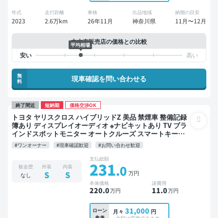
年式
走行距離
車検
出品地域
納期の目安
2023
2.6万km
26年11月
神奈川県
11月〜12月
中古車販売店の価格との比較
平均相場
無
現車確認を問い合わせる
料
終了間近
短納期
価格交渉OK
トヨタ ヤリスクロス ハイブリッドZ 美品 禁煙車 整備記録
簿あり ディスプレイオーディオ ※ナビキットあり TV ブラ
インドスポットモニター オートクルーズ スマートキー
ETC バックモニター 全方位カメラ ドライブレコーダー 衝
#ワンオーナー
#現車確認歓迎
#お問い合わせ歓迎
突軽減
支払総額
231
.0
板金歴
外装
内装
万円
S
S
なし
本体価格
諸費用
220
.0
11
.0
万円
万円
31,000
ローン
月々
円
参考
※金額は変更できます。