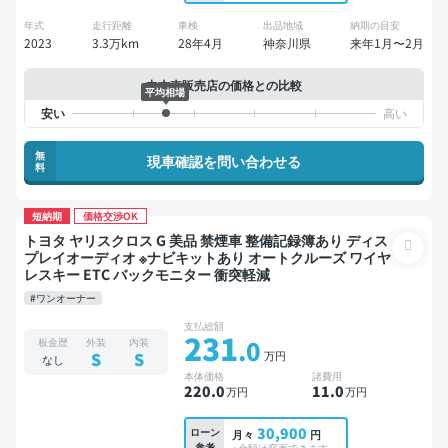
年式
走行距離
車検
出品地域
納期の目安
2023
3.3万km
28年4月
神奈川県
来年1月〜2月
中古車販売店の価格との比較
平均相場
無
現車確認を問い合わせる
料
短納期
価格交渉OK
トヨタ ヤリスクロス G 美品 禁煙車 整備記録簿あり ディス
プレイオーディオ ※ナビキットあり オートクルーズ ワイヤ
レスキー ETC バックモニター 衝突軽減
#ワンオーナー
支払総額
231
.0
板金歴
外装
内装
万円
S
S
なし
本体価格
諸費用
220
.0
11
.0
万円
万円
30,900
ローン
月々
円
参考
※金額は変更できます。