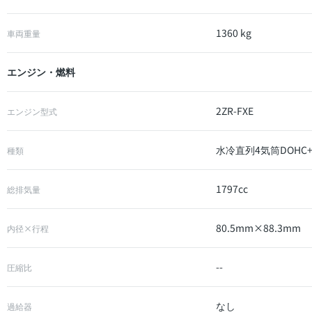
1360 kg
車両重量
エンジン・燃料
2ZR-FXE
エンジン型式
水冷直列4気筒DOHC
種類
1797cc
総排気量
80.5mm×88.3mm
内径×行程
--
圧縮比
なし
過給器