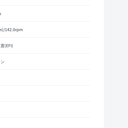
m
)/142.0rpm
EFI)
リン