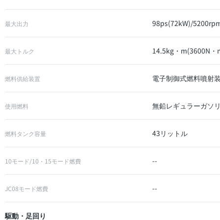
98ps(72kW)/5200rp
最大出力
14.5kg・m(3600N・m
最大トルク
電子制御式燃料噴射装置(
燃料供給装置
無鉛レギュラーガソ
使用燃料
43リットル
燃料タンク容量
--
10モード/10・15モード燃費
--
JC08モード燃費
駆動・足回り