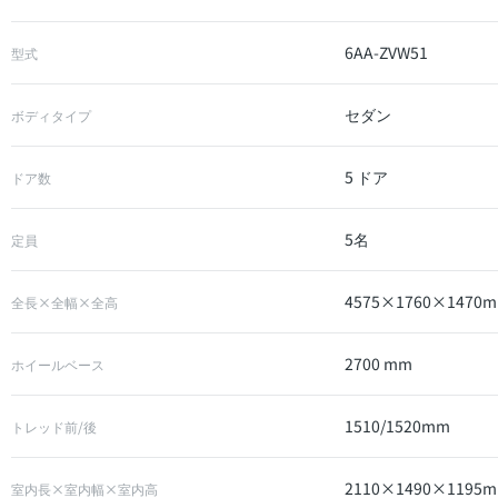
6AA-ZVW51
型式
セダン
ボディタイプ
5 ドア
ドア数
5名
定員
4575×1760×1470
全長×全幅×全高
2700 mm
ホイールベース
1510/1520mm
トレッド前/後
2110×1490×1195
室内長×室内幅×室内高