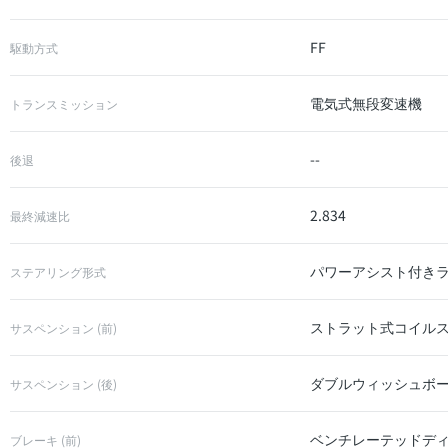
FF
駆動方式
電気式無段変速機
トランスミッション
--
後退
2.834
最終減速比
パワーアシスト付き
ステアリング形式
ストラット式コイル
サスペンション (前)
ダブルウィッシュボー
サスペンション (後)
ベンチレーテッドデ
ブレーキ (前)