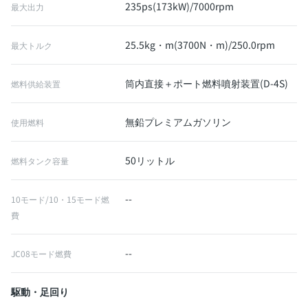
235ps(173kW)/7000rpm
最大出力
25.5kg・m(3700N・m)/250.0rpm
最大トルク
筒内直接＋ポート燃料噴射装置(D-4S)
燃料供給装置
無鉛プレミアムガソリン
使用燃料
50リットル
燃料タンク容量
--
10モード/10・15モード燃
費
--
JC08モード燃費
駆動・足回り