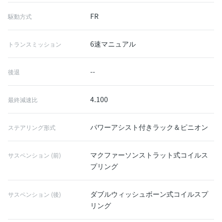
FR
駆動方式
6速マニュアル
トランスミッション
--
後退
4.100
最終減速比
パワーアシスト付きラック＆ピニオン
ステアリング形式
マクファーソンストラット式コイルス
サスペンション (前)
プリング
ダブルウィッシュボーン式コイルスプ
サスペンション (後)
リング