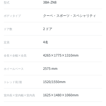
3BA-ZN8
型式
クーペ・スポーツ・スペシャリティ
ボディタイプ
2 ドア
ドア数
4名
定員
4265×1775×1310mm
全長×全幅×全高
2575 mm
ホイールベース
1520/1550mm
トレッド前/後
1625×1480×1060mm
室内長×室内幅×室内高