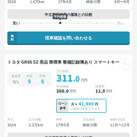
2024
1.6万km
27年4月
神奈川県
8月〜9月
中古車販売店の価格との比較
平均相場
無
現車確認を問い合わせる
料
トヨタ GR86 SZ 美品 禁煙車 整備記録簿あり スマートキー
支払総額
311
.0
板金歴
外装
内装
万円
S
S
なし
本体価格
諸費用
300
.0
11
.0
万円
万円
41,900
ローン
月々
円
参考
※金額は変更できます。
年式
走行距離
車検
出品地域
納期の目安
2024
2.3万km
27年5月
神奈川県
11月〜12月