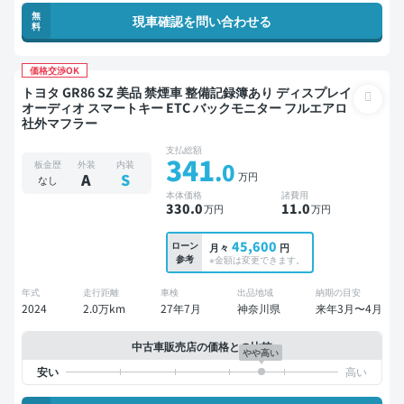
無
現車確認を問い合わせる
料
価格交渉OK
トヨタ GR86 SZ 美品 禁煙車 整備記録簿あり ディスプレイ
オーディオ スマートキー ETC バックモニター フルエアロ
社外マフラー
支払総額
341
.0
板金歴
外装
内装
万円
A
S
なし
本体価格
諸費用
330
.0
11
.0
万円
万円
45,600
ローン
月々
円
参考
※金額は変更できます。
年式
走行距離
車検
出品地域
納期の目安
2024
2.0万km
27年7月
神奈川県
来年3月〜4月
中古車販売店の価格との比較
やや高い