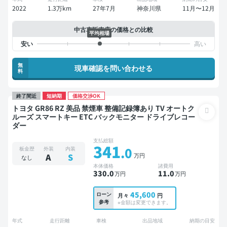
2022
1.3万km
27年7月
神奈川県
11月〜12月
中古車販売店の価格との比較
平均相場
無
現車確認を問い合わせる
料
終了間近
短納期
価格交渉OK
トヨタ GR86 RZ 美品 禁煙車 整備記録簿あり TV オートク
ルーズ スマートキー ETC バックモニター ドライブレコー
ダー
支払総額
341
.0
板金歴
外装
内装
万円
A
S
なし
本体価格
諸費用
330
.0
11
.0
万円
万円
45,600
ローン
月々
円
参考
※金額は変更できます。
年式
走行距離
車検
出品地域
納期の目安