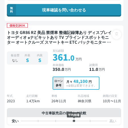
無
現車確認を問い合わせる
料
価格交渉OK
トヨタ GR86 RZ 美品 禁煙車 整備記録簿あり ディスプレイ
オーディオ ※ナビキットあり TV ブラインドスポットモニ
ター オートクルーズ スマートキー ETC バックモニター ド
ライブレコーダー 衝突軽減
支払総額
361
.0
板金歴
外装
内装
万円
S
S
なし
本体価格
諸費用
350
.0
11
.0
万円
万円
48,100
ローン
月々
円
参考
※金額は変更できます。
年式
走行距離
車検
出品地域
納期の目安
2023
1.4万km
26年11月
神奈川県
10月〜11月
中古車販売店の価格との比較
平均相場