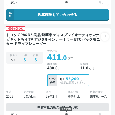
無
現車確認を問い合わせる
料
価格交渉OK
トヨタ GR86 RZ 美品 禁煙車 ディスプレイオーディオ ※ナ
ビキットあり TV デジタルインナーミラー ETC バックモニ
ター ドライブレコーダー
支払総額
411
.0
板金歴
外装
内装
万円
S
S
なし
本体価格
諸費用
400
.0
11
.0
万円
万円
55,200
ローン
月々
円
参考
※金額は変更できます。
年式
走行距離
車検
出品地域
納期の目安
2025
0.8万km
28年2月
神奈川県
来年6月〜7月
中古車販売店の価格との比較
平均相場