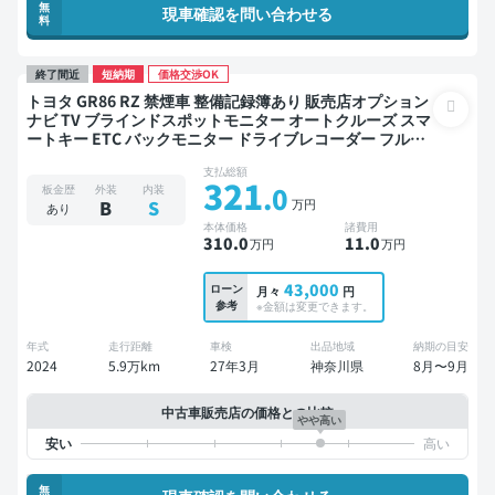
無
現車確認を問い合わせる
料
終了間近
短納期
価格交渉OK
トヨタ GR86 RZ 禁煙車 整備記録簿あり 販売店オプション
ナビ TV ブラインドスポットモニター オートクルーズ スマ
ートキー ETC バックモニター ドライブレコーダー フルエ
アロ 社外マフラー 衝突軽減
支払総額
321
.0
板金歴
外装
内装
万円
B
S
あり
本体価格
諸費用
310
.0
11
.0
万円
万円
43,000
ローン
月々
円
参考
※金額は変更できます。
年式
走行距離
車検
出品地域
納期の目安
2024
5.9万km
27年3月
神奈川県
8月〜9月
中古車販売店の価格との比較
やや高い
無