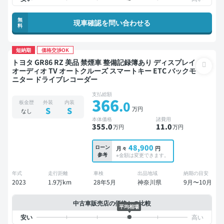
無
現車確認を問い合わせる
料
短納期
価格交渉OK
トヨタ GR86 RZ 美品 禁煙車 整備記録簿あり ディスプレイ
オーディオ TV オートクルーズ スマートキー ETC バックモ
ニター ドライブレコーダー
支払総額
366
.0
板金歴
外装
内装
万円
S
S
なし
本体価格
諸費用
355
.0
11
.0
万円
万円
48,900
ローン
月々
円
参考
※金額は変更できます。
年式
走行距離
車検
出品地域
納期の目安
2023
1.9万km
28年5月
神奈川県
9月〜10月
中古車販売店の価格との比較
平均相場