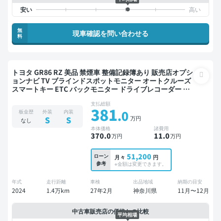
無
現車確認を問い合わせる
料
トヨタ GR86 RZ 美品 禁煙車 整備記録簿あり 販売店オプシ
ョンナビ TV ブラインドスポットモニター オートクルーズ
スマートキー ETC バックモニター ドライブレコーダー フ
ルエアロ 衝突軽減
支払総額
381
.0
板金歴
外装
内装
万円
S
S
なし
本体価格
諸費用
370
.0
11
.0
万円
万円
51,200
ローン
月々
円
参考
※金額は変更できます。
年式
走行距離
車検
出品地域
納期の目安
2024
1.4万km
27年2月
神奈川県
11月〜12月
中古車販売店の価格との比較
平均相場