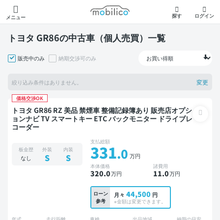
モビリコ
探す
ログイン
メニュー
トヨタ GR86の中古車（個人売買）一覧
販売中のみ
納期交渉可のみ
変更
絞り込み条件はありません。
価格交渉OK
トヨタ GR86 RZ 美品 禁煙車 整備記録簿あり 販売店オプシ
ョンナビ TV スマートキー ETC バックモニター ドライブレ
コーダー
支払総額
331
.0
板金歴
外装
内装
万円
S
S
なし
本体価格
諸費用
320
.0
11
.0
万円
万円
44,500
ローン
月々
円
参考
※金額は変更できます。
年式
走行距離
車検
出品地域
納期の目安