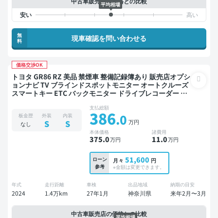
中古車販売店の価格との比較
平均相場
無
現車確認を問い合わせる
料
価格交渉OK
トヨタ GR86 RZ 美品 禁煙車 整備記録簿あり 販売店オプシ
ョンナビ TV ブラインドスポットモニター オートクルーズ
スマートキー ETC バックモニター ドライブレコーダー 衝
突軽減
支払総額
386
.0
板金歴
外装
内装
万円
S
S
なし
本体価格
諸費用
375
.0
11
.0
万円
万円
51,600
ローン
月々
円
参考
※金額は変更できます。
年式
走行距離
車検
出品地域
納期の目安
2024
1.4万km
27年1月
神奈川県
来年2月〜3月
中古車販売店の価格との比較
平均相場