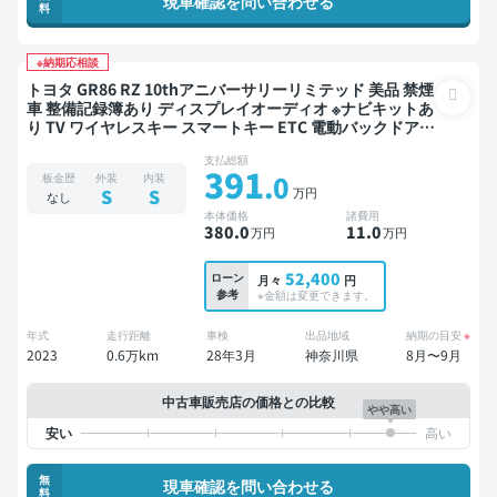
現車確認を問い合わせる
料
※納期応相談
トヨタ GR86 RZ 10thアニバーサリーリミテッド 美品 禁煙
車 整備記録簿あり ディスプレイオーディオ ※ナビキットあ
り TV ワイヤレスキー スマートキー ETC 電動バックドア
バックモニター ドライブレコーダー
支払総額
391
.0
板金歴
外装
内装
万円
S
S
なし
本体価格
諸費用
380
.0
11
.0
万円
万円
52,400
ローン
月々
円
参考
※金額は変更できます。
年式
走行距離
車検
出品地域
納期の目安
※
2023
0.6万km
28年3月
神奈川県
8月〜9月
中古車販売店の価格との比較
やや高い
無
現車確認を問い合わせる
料