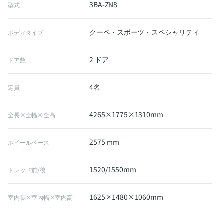
3BA-ZN8
型式
クーペ・スポーツ・スペシャリティ
ボディタイプ
2 ドア
ドア数
4名
定員
4265×1775×1310mm
全長×全幅×全高
2575 mm
ホイールベース
1520/1550mm
トレッド前/後
1625×1480×1060mm
室内長×室内幅×室内高