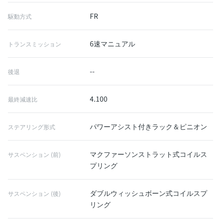
FR
駆動方式
6速マニュアル
トランスミッション
--
後退
4.100
最終減速比
パワーアシスト付きラック＆ピニオン
ステアリング形式
マクファーソンストラット式コイルス
サスペンション (前)
プリング
ダブルウィッシュボーン式コイルスプ
サスペンション (後)
リング