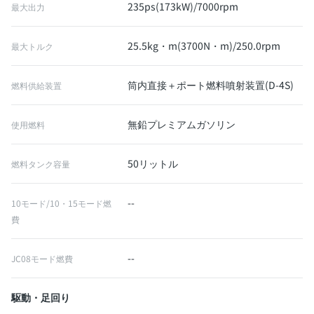
235ps(173kW)/7000rpm
最大出力
25.5kg・m(3700N・m)/250.0rpm
最大トルク
筒内直接＋ポート燃料噴射装置(D-4S)
燃料供給装置
無鉛プレミアムガソリン
使用燃料
50リットル
燃料タンク容量
--
10モード/10・15モード燃
費
--
JC08モード燃費
駆動・足回り