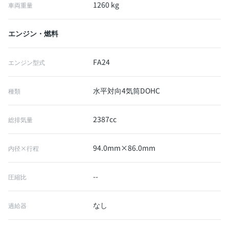
1260 kg
車両重量
エンジン・燃料
FA24
エンジン型式
水平対向4気筒DOHC
種類
2387cc
総排気量
94.0mm×86.0mm
内径×行程
--
圧縮比
なし
過給器