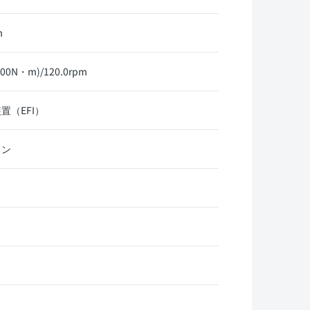
m
00N・m)/120.0rpm
置（EFI）
リン