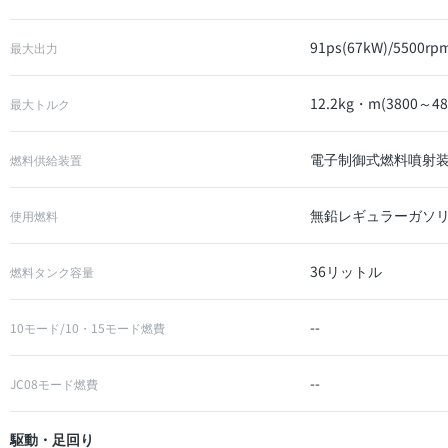
91ps(67kW)/5500rp
最大出力
12.2kg・m(3800～48
最大トルク
電子制御式燃料噴射装
燃料供給装置
無鉛レギュラーガソ
使用燃料
36リットル
燃料タンク容量
--
10モード/10・15モード燃費
--
JC08モード燃費
駆動・足回り