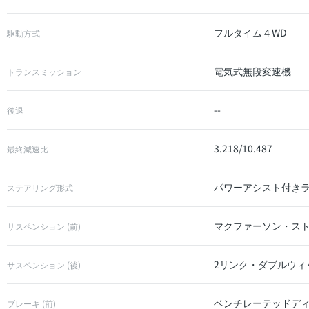
フルタイム４WD
駆動方式
電気式無段変速機
トランスミッション
--
後退
3.218/10.487
最終減速比
パワーアシスト付き
ステアリング形式
マクファーソン・ス
サスペンション (前)
2リンク・ダブルウィ
サスペンション (後)
ベンチレーテッドデ
ブレーキ (前)