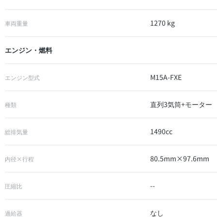
1270 kg
車両重量
エンジン・燃料
M15A-FXE
エンジン型式
直列3気筒+モーター
種類
1490cc
総排気量
80.5mm×97.6mm
内径×行程
--
圧縮比
なし
過給器