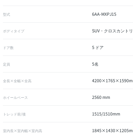
6AA-MXPJ15
型式
SUV・クロスカント
ボディタイプ
5 ドア
ドア数
5名
定員
4200×1765×1590
全長×全幅×全高
2560 mm
ホイールベース
1515/1510mm
トレッド前/後
1845×1430×1205
室内長×室内幅×室内高