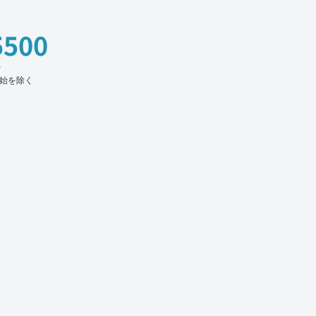
5500
時
始を除く