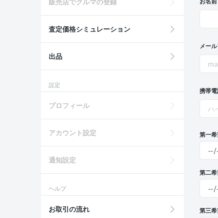
販売店でクルマの登録
お名前
査定価格シミュレーション
メール
出品
設定
携帯電
プロフィール
アカウント設定
第一希
通知設定
第二希
ヘルプ
お取引の流れ
第三希