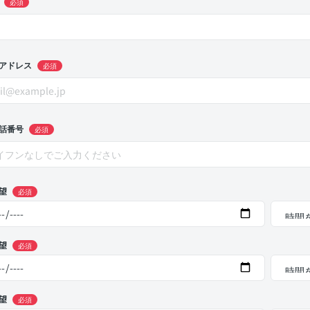
必須
アドレス
必須
話番号
必須
望
必須
望
必須
望
必須