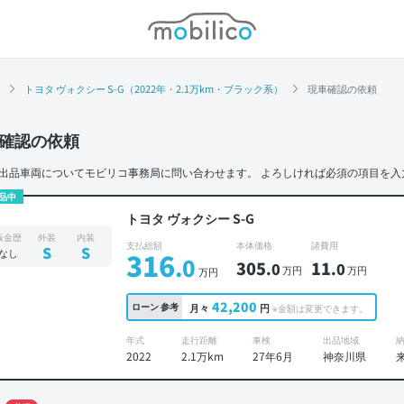
モビリコ
トヨタ ヴォクシー S-G（2022年・2.1万km・ブラック系）
現車確認の依頼
確認の依頼
出品車両についてモビリコ事務局に問い合わせます。
よろしければ必須の項目を入
品中
トヨタ ヴォクシー S-G
板金歴
外装
内装
支払総額
本体価格
諸費用
S
S
なし
316
.0
305
11
.0
.0
万円
万円
万円
42,200
ローン
参考
月々
円
※金額は変更できます。
年式
走行距離
車検
出品地域
2022
2.1万km
27年6月
神奈川県