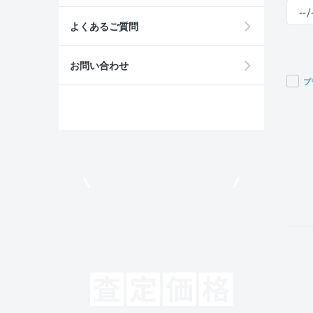
よくあるご質問
お問い合わせ
プ
If you
are a
huma
ignor
this
field
モビリコでクルマを売りたい方