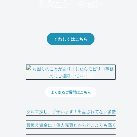
クルマの将来的な価値を予測！
出品や下取りの際の参考に。
くわしくはこちら
0800-500-5500
よくあるご質問はこちら