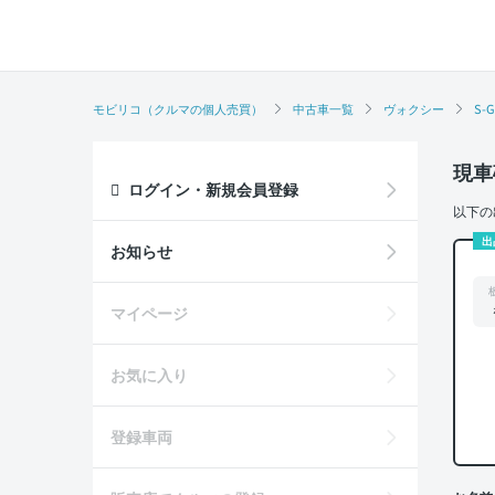
モビリコ（クルマの個人売買）
中古車一覧
ヴォクシー
S-G
現車
ログイン・新規会員登録
以下の
出
お知らせ
マイページ
お気に入り
登録車両