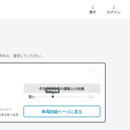
探す
ログイン
力の上、送信してください。
中古車販売店の価格との比較
平均相場
納期の目安
車両詳細ページに戻る
来年3月〜4月