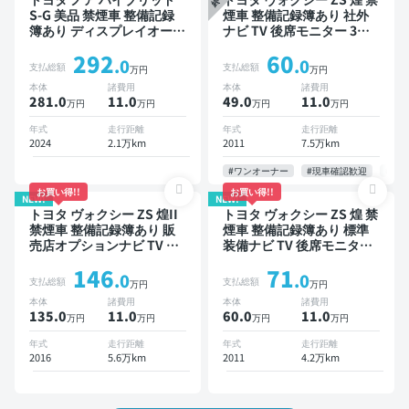
S-G 美品 禁煙車 整備記録
煙車 整備記録簿あり 社外
簿あり ディスプレイオーデ
ナビ TV 後席モニター 3列
ィオ ※ナビキットあり TV
シート スマートキー ETC
292
60
オートクルーズ 3列シート
社外アルミ 両側電動スライ
.0
.0
支払総額
支払総額
万円
万円
スマートキー ETC バック
ドドア 7人乗り
本体
諸費用
本体
諸費用
モニター ドライブレコーダ
281.0
11
.0
49.0
11
.0
万円
万円
万円
万円
ー 衝突軽減 両側電動スラ
イドドア 7人乗り
年式
走行距離
年式
走行距離
2024
2.1万km
2011
7.5万km
#ワンオーナー
#現車確認歓迎
#お
お買い得!!
お買い得!!
NEW!
NEW!
トヨタ ヴォクシー ZS 煌II
トヨタ ヴォクシー ZS 煌 禁
禁煙車 整備記録簿あり 販
煙車 整備記録簿あり 標準
売店オプションナビ TV 後
装備ナビ TV 後席モニター
席モニター 3列シート スマ
3列シート ETC バックモニ
146
71
ートキー ETC バックモニ
ター 両側電動スライドドア
.0
.0
支払総額
支払総額
万円
万円
ター 衝突軽減 両側電動ス
8人乗り
本体
諸費用
本体
諸費用
ライドドア 7人乗り
135.0
11
.0
60.0
11
.0
万円
万円
万円
万円
年式
走行距離
年式
走行距離
2016
5.6万km
2011
4.2万km