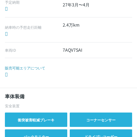
予定納期
27年3月〜4月
2.4万km
納車時の予想走行距離
7AQV7SAI
車両ID
販売可能エリアについて
車体装備
安全装置
衝突被害軽減ブレーキ
コーナーセンサー
バックモニター
ドライブレコーダー