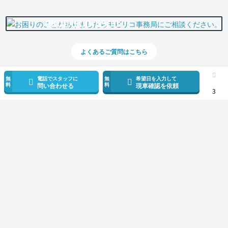
0800-500-5500
よくあるご質問はこちら
無
電話でスタッフに
無
希望日を入力して
料
料
問い合わせる
現車確認を依頼
3
スマホで新着情報を見逃さない
公式アプリを無料ダウンロード
モビリコ（クルマの個人売買）
中古車一覧
ヴォクシー
S-G
トヨタ 