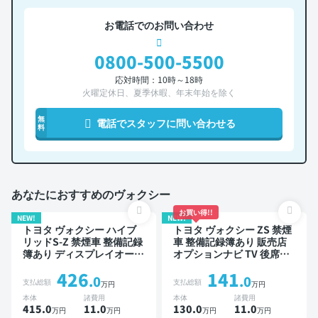
お電話でのお問い合わせ
0800-500-5500
応対時間：10時～18時
火曜定休日、夏季休暇、年末年始を除く
無
電話でスタッフに問い合わせる
料
あなたにおすすめのヴォクシー
お買い得!!
NEW!
NEW!
トヨタ ヴォクシー ハイブ
トヨタ ヴォクシー ZS 禁煙
リッドS-Z 禁煙車 整備記録
車 整備記録簿あり 販売店
簿あり ディスプレイオーデ
オプションナビ TV 後席モ
ィオ ※ナビキットあり TV
ニター 3列シート スマート
426
141
後席モニター ブラインドス
キー 両側電動スライドドア
.0
.0
支払総額
支払総額
万円
万円
ポットモニター デジタルイ
7人乗り
本体
諸費用
本体
諸費用
ンナーミラー オートクルー
415.0
11
.0
130.0
11
.0
万円
万円
万円
万円
ズ 3列シート スマートキー