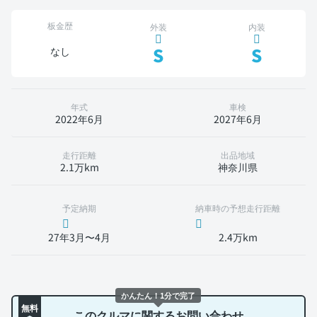
板金歴
外装
内装
S
S
なし
年式
車検
2022年6月
2027年6月
走行距離
出品地域
2.1万km
神奈川県
予定納期
納車時の予想走行距離
27年3月〜4月
2.4万km
かんたん！1分で完了
無料
このクルマに関するお問い合わせ