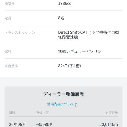
1986cc
排気量
8名
定員
Direct Shift-CVT（ギヤ機構付自動
トランスミッション
無段変速機）
無鉛レギュラーガソリン
燃料
8247 (下4桁)
車台番号
ディーラー整備履歴
整備内容について
日時
整備内容
走行距離
26年06月
保証修理
20,014km