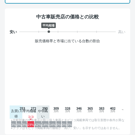
中古車販売店の価格との比較
平均相場
販売価格帯と市場に出ている台数の割合
253
272
290
309
328
346
365
383
402
お買い
平均相場
やや高
得
い
比較対象の中古車店が取り扱う車両とモビリコ掲載車両では取引形態や条件が異な
るため、グラフは参考情報です。
3%
3%
3%
19%
42%
14%
14%
0%
0%
3%
グラフはモビリコ掲載車両の価格が「高い、安い」を示すものではありません。