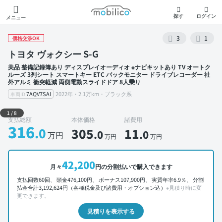
モビリコ
探す
ログイン
メニュー
3
1
価格交渉OK
トヨタ ヴォクシー S-G
美品 整備記録簿あり ディスプレイオーディオ ※ナビキットあり TV オートク
ルーズ 3列シート スマートキー ETC バックモニター ドライブレコーダー 社
外アルミ 衝突軽減 両側電動スライドドア 8人乗り
7AQV7SAI
2022年・2.1万km・ブラック系
車両ID
外装 左前
1
/
8
支払総額
本体価格
諸費用
316
.0
305
11
.0
.0
万円
万円
万円
42,200
月々
円の分割払いで購入できます
支払回数60回、 頭金476,100円、 ボーナス107,900円、 実質年率6.9％、 分割
払金合計3,192,624円（各種税金及び諸費用・オプション込）
※見積り時に変
更できます。
見積りを表示する