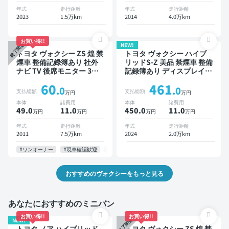
ETC 電動バックドア バッ
年式
走行距離
年式
走行距離
クモニター 全方位カメラ
2023
1.5万km
2014
4.0万km
ドライブレコーダー 衝突軽
減 両側電動スライドドア 7
人乗り
お買い得!!
NEW!
終了間近
トヨタ ヴォクシー ZS 煌 禁
トヨタ ヴォクシー ハイブ
煙車 整備記録簿あり 社外
リッドS-Z 美品 禁煙車 整備
ナビ TV 後席モニター 3列
記録簿あり ディスプレイオ
シート スマートキー ETC
ーディオ TV ブラインドス
60
461
社外アルミ 両側電動スライ
ポットモニター デジタルイ
.0
.0
支払総額
支払総額
万円
万円
ドドア 7人乗り
ンナーミラー オートクルー
本体
諸費用
本体
諸費用
ズ 3列シート スマートキー
49.0
11
.0
450.0
11
.0
万円
万円
万円
万円
ETC 電動バックドア バッ
クモニター ドライブレコー
年式
走行距離
年式
走行距離
ダー 衝突軽減 両側電動ス
2011
7.5万km
2024
2.0万km
ライドドア 7人乗り
#ワンオーナー
#現車確認歓迎
#お問い合わせ歓迎
#即納可
#納期応相談
おすすめのヴォクシーをもっと見る
あなたにおすすめのミニバン
お買い得!!
お買い得!!
NEW!
終了間近
トヨタ ノア ハイブリッド
トヨタ ヴォクシー ZS 煌 禁