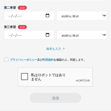
第二希望
必須
第三希望
必須
備考を入力
プライバシーポリシー
及び
利用規約
を確認の上、同意します。
If you
are a
human,
ignore
this
field
送信