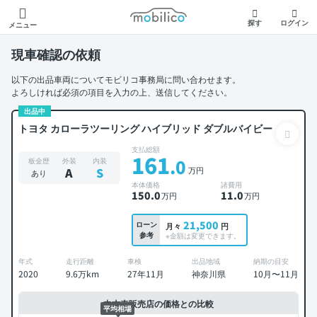
モビリコ
探す
ログイン
メニュー
現車確認の依頼
以下の出品車両についてモビリコ事務局に問い合わせます。
よろしければ必須の項目を入力の上、送信してください。
出品中
トヨタ カローラツーリング ハイブリッド ダブルバイビー
支払総額
161
.0
板金歴
外装
内装
万円
A
S
あり
本体価格
諸費用
150
.0
11
.0
万円
万円
21,500
ローン
月々
円
参考
※金額は変更できます。
年式
走行距離
車検
出品地域
納期の目安
2020
9.6万km
27年11月
神奈川県
10月〜11月
中古車販売店の価格との比較
平均相場