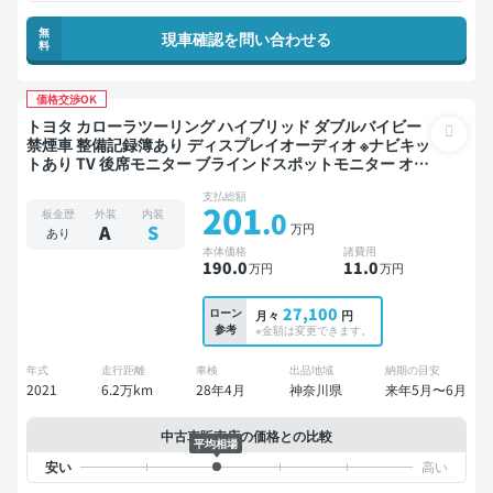
無
現車確認を問い合わせる
料
価格交渉OK
トヨタ カローラツーリング ハイブリッド ダブルバイビー
禁煙車 整備記録簿あり ディスプレイオーディオ ※ナビキッ
トあり TV 後席モニター ブラインドスポットモニター オー
トクルーズ スマートキー ETC バックモニター ドライブレ
支払総額
コーダー 衝突軽減
201
.0
板金歴
外装
内装
万円
A
S
あり
本体価格
諸費用
190
.0
11
.0
万円
万円
27,100
ローン
月々
円
参考
※金額は変更できます。
年式
走行距離
車検
出品地域
納期の目安
2021
6.2万km
28年4月
神奈川県
来年5月〜6月
中古車販売店の価格との比較
平均相場