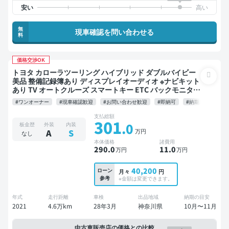
無
現車確認を問い合わせる
料
価格交渉OK
トヨタ カローラツーリング ハイブリッド ダブルバイビー
美品 整備記録簿あり ディスプレイオーディオ ※ナビキット
あり TV オートクルーズ スマートキー ETC バックモニター
ドライブレコーダー フルエアロ 衝突軽減
#ワンオーナー
#現車確認歓迎
#お問い合わせ歓迎
#即納可
#納期応相談
支払総額
301
.0
板金歴
外装
内装
万円
A
S
なし
本体価格
諸費用
290
.0
11
.0
万円
万円
40,200
ローン
月々
円
参考
※金額は変更できます。
年式
走行距離
車検
出品地域
納期の目安
2021
4.6万km
28年3月
神奈川県
10月〜11月
中古車販売店の価格との比較