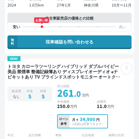
2024
1.0万km
27年1月
神奈川県
10月〜11月
中古車販売店の価格との比較
お買い得
無
現車確認を問い合わせる
料
NEW!
トヨタ カローラツーリング ハイブリッド ダブルバイビー
美品 禁煙車 整備記録簿あり ディスプレイオーディオ ※ナ
ビキットあり TV ブラインドスポットモニター オートクル
ーズ スマートキー ETC バックモニター ドライブレコーダ
支払総額
ー 衝突軽減
261
.0
板金歴
外装
内装
万円
S
S
なし
本体価格
諸費用
250
.0
11
.0
万円
万円
34,900
ローン
月々
円
参考
※金額は変更できます。
年式
走行距離
車検
出品地域
納期の目安