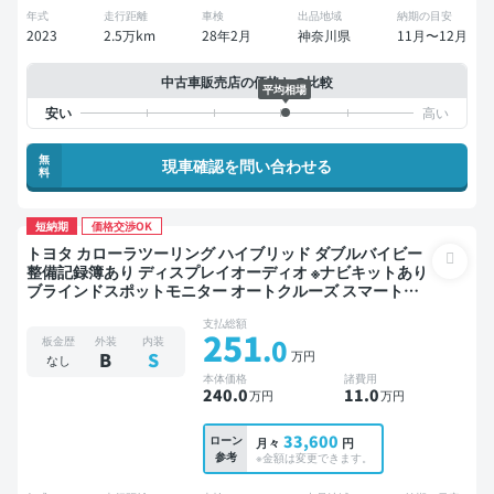
年式
走行距離
車検
出品地域
納期の目安
2023
2.5万km
28年2月
神奈川県
11月〜12月
中古車販売店の価格との比較
平均相場
無
現車確認を問い合わせる
料
短納期
価格交渉OK
トヨタ カローラツーリング ハイブリッド ダブルバイビー
整備記録簿あり ディスプレイオーディオ ※ナビキットあり
ブラインドスポットモニター オートクルーズ スマートキ
ー ETC バックモニター ドライブレコーダー 衝突軽減
支払総額
251
.0
板金歴
外装
内装
万円
B
S
なし
本体価格
諸費用
240
.0
11
.0
万円
万円
33,600
ローン
月々
円
参考
※金額は変更できます。