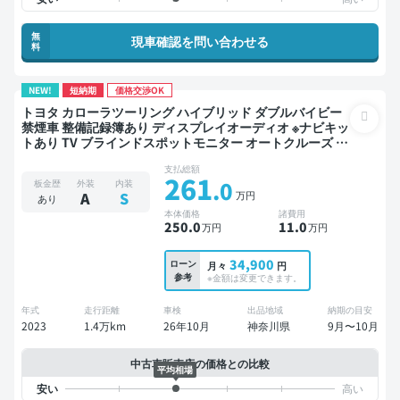
無
現車確認を問い合わせる
料
NEW!
短納期
価格交渉OK
トヨタ カローラツーリング ハイブリッド ダブルバイビー
禁煙車 整備記録簿あり ディスプレイオーディオ ※ナビキッ
トあり TV ブラインドスポットモニター オートクルーズ ス
マートキー ETC バックモニター ドライブレコーダー 衝突
支払総額
軽減
261
.0
板金歴
外装
内装
万円
A
S
あり
本体価格
諸費用
250
.0
11
.0
万円
万円
34,900
ローン
月々
円
参考
※金額は変更できます。
年式
走行距離
車検
出品地域
納期の目安
2023
1.4万km
26年10月
神奈川県
9月〜10月
中古車販売店の価格との比較
平均相場