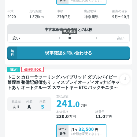
年式
走行距離
車検
出品地域
納期の目安
2020
1.3万km
27年7月
神奈川県
9月〜10月
中古車販売店の価格との比較
平均相場
無
現車確認を問い合わせる
料
NEW!
価格交渉OK
トヨタ カローラツーリング ハイブリッド ダブルバイビー
禁煙車 整備記録簿あり ディスプレイオーディオ ※ナビキッ
トあり オートクルーズ スマートキー ETC バックモニター
ドライブレコーダー 衝突軽減
支払総額
241
.0
板金歴
外装
内装
万円
A
S
あり
本体価格
諸費用
230
.0
11
.0
万円
万円
32,500
ローン
月々
円
参考
※金額は変更できます。