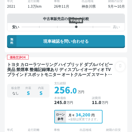
年式
走行距離
車検
出品地域
納期の目安
2021
1.3万km
26年11月
神奈川県
9月〜10月
中古車販売店の価格との比較
平均相場
無
現車確認を問い合わせる
料
価格交渉OK
トヨタ カローラツーリング ハイブリッド ダブルバイビー
美品 禁煙車 整備記録簿あり ディスプレイオーディオ TV
ブラインドスポットモニター オートクルーズ スマートキ
ー ETC バックモニター ドライブレコーダー 衝突軽減
支払総額
256
.0
板金歴
外装
内装
万円
S
S
なし
本体価格
諸費用
245
.0
11
.0
万円
万円
34,200
ローン
月々
円
参考
※金額は変更できます。
年式
走行距離
車検
出品地域
納期の目安