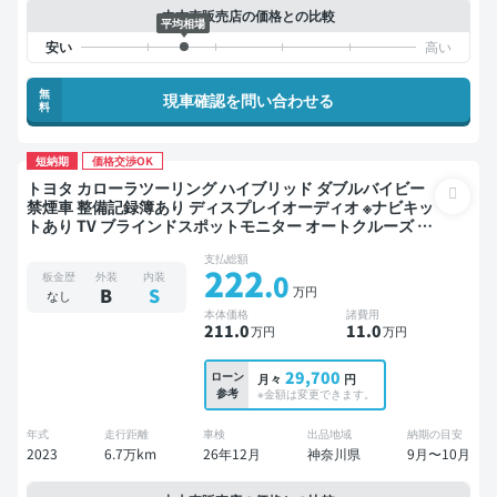
中古車販売店の価格との比較
平均相場
無
現車確認を問い合わせる
料
短納期
価格交渉OK
トヨタ カローラツーリング ハイブリッド ダブルバイビー
禁煙車 整備記録簿あり ディスプレイオーディオ ※ナビキッ
トあり TV ブラインドスポットモニター オートクルーズ ス
マートキー ETC バックモニター ドライブレコーダー 衝突
支払総額
軽減
222
.0
板金歴
外装
内装
万円
B
S
なし
本体価格
諸費用
211
.0
11
.0
万円
万円
29,700
ローン
月々
円
参考
※金額は変更できます。
年式
走行距離
車検
出品地域
納期の目安
2023
6.7万km
26年12月
神奈川県
9月〜10月