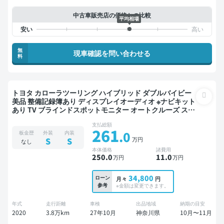
中古車販売店の価格との比較
平均相場
無
現車確認を問い合わせる
料
トヨタ カローラツーリング ハイブリッド ダブルバイビー
美品 整備記録簿あり ディスプレイオーディオ ※ナビキット
あり TV ブラインドスポットモニター オートクルーズ スマ
ートキー ETC バックモニター ドライブレコーダー 衝突軽
支払総額
減
261
.0
板金歴
外装
内装
万円
S
S
なし
本体価格
諸費用
250
.0
11
.0
万円
万円
34,800
ローン
月々
円
参考
※金額は変更できます。
年式
走行距離
車検
出品地域
納期の目安
2020
3.8万km
27年10月
神奈川県
10月〜11月