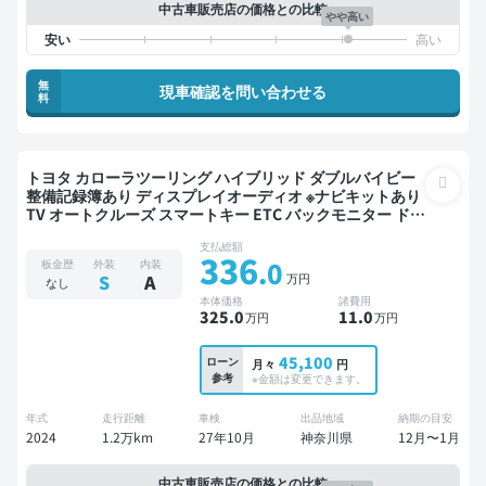
中古車販売店の価格との比較
やや高い
無
現車確認を問い合わせる
料
トヨタ カローラツーリング ハイブリッド ダブルバイビー
整備記録簿あり ディスプレイオーディオ ※ナビキットあり
TV オートクルーズ スマートキー ETC バックモニター ドラ
イブレコーダー フルエアロ 衝突軽減
支払総額
336
.0
板金歴
外装
内装
万円
S
A
なし
本体価格
諸費用
325
.0
11
.0
万円
万円
45,100
ローン
月々
円
参考
※金額は変更できます。
年式
走行距離
車検
出品地域
納期の目安
2024
1.2万km
27年10月
神奈川県
12月〜1月
中古車販売店の価格との比較