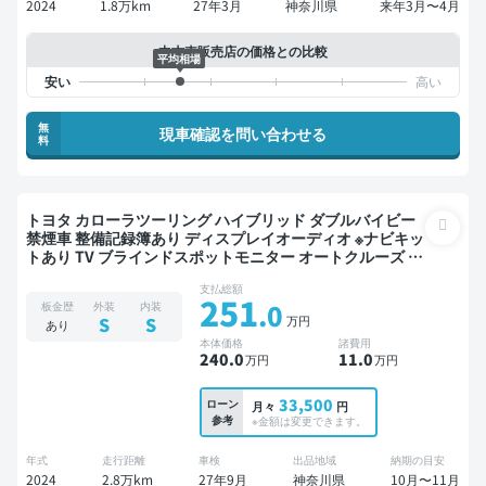
2024
1.8万km
27年3月
神奈川県
来年3月〜4月
中古車販売店の価格との比較
平均相場
無
現車確認を問い合わせる
料
トヨタ カローラツーリング ハイブリッド ダブルバイビー
禁煙車 整備記録簿あり ディスプレイオーディオ ※ナビキッ
トあり TV ブラインドスポットモニター オートクルーズ ス
マートキー ETC バックモニター ドライブレコーダー 衝突
支払総額
軽減
251
.0
板金歴
外装
内装
万円
S
S
あり
本体価格
諸費用
240
.0
11
.0
万円
万円
33,500
ローン
月々
円
参考
※金額は変更できます。
年式
走行距離
車検
出品地域
納期の目安
2024
2.8万km
27年9月
神奈川県
10月〜11月