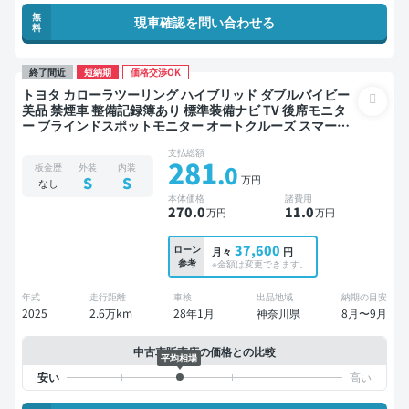
無
現車確認を問い合わせる
料
終了間近
短納期
価格交渉OK
トヨタ カローラツーリング ハイブリッド ダブルバイビー
美品 禁煙車 整備記録簿あり 標準装備ナビ TV 後席モニタ
ー ブラインドスポットモニター オートクルーズ スマート
キー ETC バックモニター ドライブレコーダー 衝突軽減
支払総額
281
.0
板金歴
外装
内装
万円
S
S
なし
本体価格
諸費用
270
.0
11
.0
万円
万円
37,600
ローン
月々
円
参考
※金額は変更できます。
年式
走行距離
車検
出品地域
納期の目安
2025
2.6万km
28年1月
神奈川県
8月〜9月
中古車販売店の価格との比較
平均相場