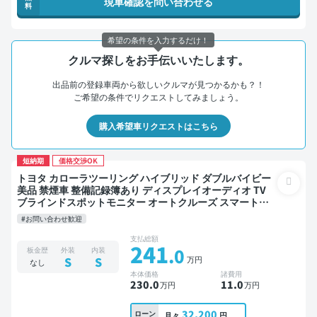
現車確認を問い合わせる
料
希望の条件を入力するだけ！
クルマ探しをお手伝いいたします。
出品前の登録車両から欲しいクルマが見つかるかも？！
ご希望の条件でリクエストしてみましょう。
購入希望車リクエストはこちら
短納期
価格交渉OK
トヨタ カローラツーリング ハイブリッド ダブルバイビー
美品 禁煙車 整備記録簿あり ディスプレイオーディオ TV
ブラインドスポットモニター オートクルーズ スマートキ
ー ETC バックモニター ドライブレコーダー 衝突軽減
#お問い合わせ歓迎
支払総額
241
.0
板金歴
外装
内装
万円
S
S
なし
本体価格
諸費用
230
.0
11
.0
万円
万円
32,200
ローン
月々
円