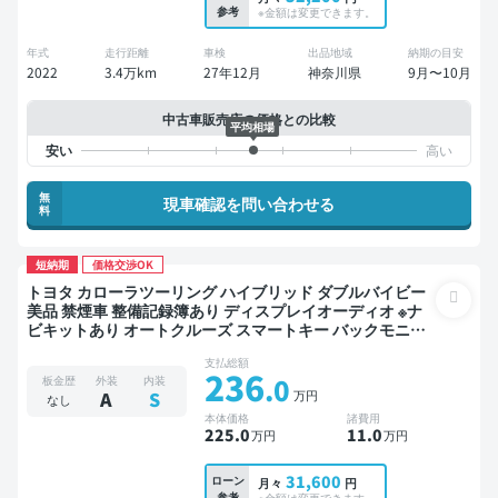
参考
※金額は変更できます。
年式
走行距離
車検
出品地域
納期の目安
2022
3.4万km
27年12月
神奈川県
9月〜10月
中古車販売店の価格との比較
平均相場
無
現車確認を問い合わせる
料
短納期
価格交渉OK
トヨタ カローラツーリング ハイブリッド ダブルバイビー
美品 禁煙車 整備記録簿あり ディスプレイオーディオ ※ナ
ビキットあり オートクルーズ スマートキー バックモニタ
ー ドライブレコーダー 衝突軽減
支払総額
236
.0
板金歴
外装
内装
万円
A
S
なし
本体価格
諸費用
225
.0
11
.0
万円
万円
31,600
ローン
月々
円
参考
※金額は変更できます。