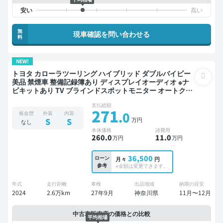
無
現車確認を問い合わせる
料
NEW!
トヨタ カローラツーリング ハイブリッド ダブルバイビー
美品 禁煙車 整備記録簿あり ディスプレイオーディオ ※ナ
ビキットあり TV ブラインドスポットモニター オートクル
ーズ スマートキー ETC バックモニター ドライブレコーダ
支払総額
ー 衝突軽減
271
.0
板金歴
外装
内装
万円
S
S
なし
本体価格
諸費用
260
.0
11
.0
万円
万円
36,500
ローン
月々
円
参考
※金額は変更できます。
年式
走行距離
車検
出品地域
納期の目安
2024
2.6万km
27年9月
神奈川県
11月〜12月
中古車販売店の価格との比較
平均相場