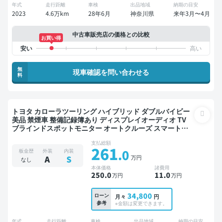
年式
走行距離
車検
出品地域
納期の目安
2023
4.6万km
28年6月
神奈川県
来年3月〜4月
中古車販売店の価格との比較
お買い得
無
現車確認を問い合わせる
料
トヨタ カローラツーリング ハイブリッド ダブルバイビー
美品 禁煙車 整備記録簿あり ディスプレイオーディオ TV
ブラインドスポットモニター オートクルーズ スマートキ
ー ETC バックモニター ドライブレコーダー 衝突軽減
支払総額
261
.0
板金歴
外装
内装
万円
A
S
なし
本体価格
諸費用
250
.0
11
.0
万円
万円
34,800
ローン
月々
円
参考
※金額は変更できます。
年式
走行距離
車検
出品地域
納期の目安