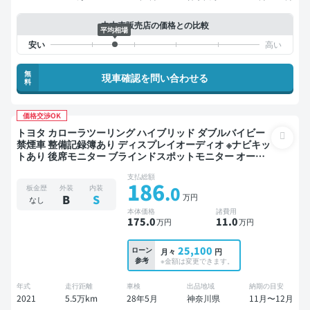
中古車販売店の価格との比較
平均相場
無
現車確認を問い合わせる
料
価格交渉OK
トヨタ カローラツーリング ハイブリッド ダブルバイビー
禁煙車 整備記録簿あり ディスプレイオーディオ ※ナビキッ
トあり 後席モニター ブラインドスポットモニター オート
クルーズ スマートキー ETC バックモニター ドライブレコ
支払総額
ーダー 衝突軽減
186
.0
板金歴
外装
内装
万円
B
S
なし
本体価格
諸費用
175
.0
11
.0
万円
万円
25,100
ローン
月々
円
参考
※金額は変更できます。
年式
走行距離
車検
出品地域
納期の目安
2021
5.5万km
28年5月
神奈川県
11月〜12月