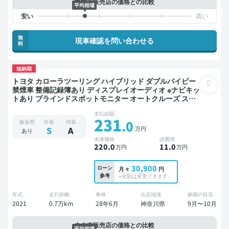
中古車販売店の価格との比較
平均相場
無
現車確認を問い合わせる
料
短納期
トヨタ カローラツーリング ハイブリッド ダブルバイビー
禁煙車 整備記録簿あり ディスプレイオーディオ ※ナビキッ
トあり ブラインドスポットモニター オートクルーズ スマ
ートキー ETC バックモニター 衝突軽減
支払総額
231
.0
板金歴
外装
内装
万円
S
A
あり
本体価格
諸費用
220
.0
11
.0
万円
万円
30,900
ローン
月々
円
参考
※金額は変更できます。
年式
走行距離
車検
出品地域
納期の目安
2021
0.7万km
28年6月
神奈川県
9月〜10月
中古車販売店の価格との比較
平均相場