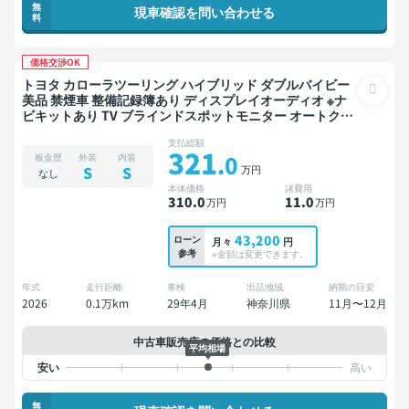
無
現車確認を問い合わせる
料
価格交渉OK
トヨタ カローラツーリング ハイブリッド ダブルバイビー
美品 禁煙車 整備記録簿あり ディスプレイオーディオ ※ナ
ビキットあり TV ブラインドスポットモニター オートクル
ーズ スマートキー ETC バックモニター ドライブレコーダ
支払総額
ー フルエアロ 衝突軽減
321
.0
板金歴
外装
内装
万円
S
S
なし
本体価格
諸費用
310
.0
11
.0
万円
万円
43,200
ローン
月々
円
参考
※金額は変更できます。
年式
走行距離
車検
出品地域
納期の目安
2026
0.1万km
29年4月
神奈川県
11月〜12月
中古車販売店の価格との比較
平均相場
無