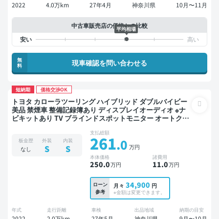
2022
4.0万km
27年4月
神奈川県
10月〜11月
中古車販売店の価格との比較
平均相場
無
現車確認を問い合わせる
料
短納期
価格交渉OK
トヨタ カローラツーリング ハイブリッド ダブルバイビー
美品 禁煙車 整備記録簿あり ディスプレイオーディオ ※ナ
ビキットあり TV ブラインドスポットモニター オートクル
ーズ スマートキー ETC バックモニター ドライブレコーダ
支払総額
ー 衝突軽減
261
.0
板金歴
外装
内装
万円
S
S
なし
本体価格
諸費用
250
.0
11
.0
万円
万円
34,900
ローン
月々
円
参考
※金額は変更できます。
年式
走行距離
車検
出品地域
納期の目安
2022
2.0万km
27年5月
神奈川県
9月〜10月