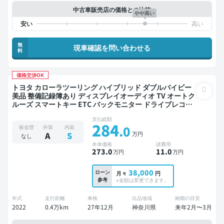
中古車販売店の価格との比較
やや高い
無
現車確認を問い合わせる
料
価格交渉OK
トヨタ カローラツーリング ハイブリッド ダブルバイビー
美品 整備記録簿あり ディスプレイオーディオ TV オートク
ルーズ スマートキー ETC バックモニター ドライブレコー
ダー 衝突軽減
支払総額
284
.0
板金歴
外装
内装
万円
A
S
なし
本体価格
諸費用
273
.0
11
.0
万円
万円
38,000
ローン
月々
円
参考
※金額は変更できます。
年式
走行距離
車検
出品地域
納期の目安
2022
0.4万km
27年12月
神奈川県
来年2月〜3月