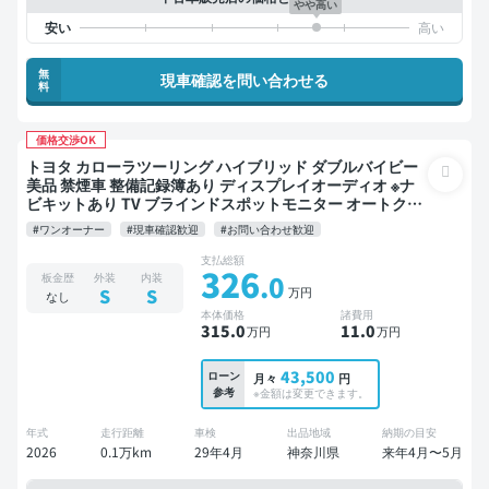
やや高い
無
現車確認を問い合わせる
料
価格交渉OK
トヨタ カローラツーリング ハイブリッド ダブルバイビー
美品 禁煙車 整備記録簿あり ディスプレイオーディオ ※ナ
ビキットあり TV ブラインドスポットモニター オートクル
ーズ スマートキー ETC バックモニター ドライブレコーダ
#ワンオーナー
#現車確認歓迎
#お問い合わせ歓迎
ー 衝突軽減
支払総額
326
.0
板金歴
外装
内装
万円
S
S
なし
本体価格
諸費用
315
.0
11
.0
万円
万円
43,500
ローン
月々
円
参考
※金額は変更できます。
年式
走行距離
車検
出品地域
納期の目安
2026
0.1万km
29年4月
神奈川県
来年4月〜5月