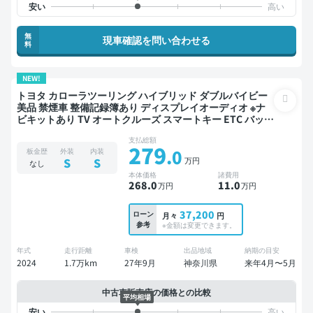
無
現車確認を問い合わせる
料
NEW!
トヨタ カローラツーリング ハイブリッド ダブルバイビー
美品 禁煙車 整備記録簿あり ディスプレイオーディオ ※ナ
ビキットあり TV オートクルーズ スマートキー ETC バック
モニター 衝突軽減
支払総額
279
.0
板金歴
外装
内装
万円
S
S
なし
本体価格
諸費用
268
.0
11
.0
万円
万円
37,200
ローン
月々
円
参考
※金額は変更できます。
年式
走行距離
車検
出品地域
納期の目安
2024
1.7万km
27年9月
神奈川県
来年4月〜5月
中古車販売店の価格との比較
平均相場