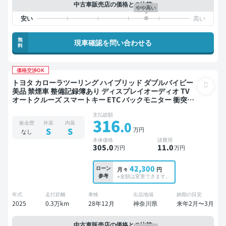
中古車販売店の価格との比較
やや高い
無
現車確認を問い合わせる
料
価格交渉OK
トヨタ カローラツーリング ハイブリッド ダブルバイビー
美品 禁煙車 整備記録簿あり ディスプレイオーディオ TV
オートクルーズ スマートキー ETC バックモニター 衝突軽
減
支払総額
316
.0
板金歴
外装
内装
万円
S
S
なし
本体価格
諸費用
305
.0
11
.0
万円
万円
42,300
ローン
月々
円
参考
※金額は変更できます。
年式
走行距離
車検
出品地域
納期の目安
2025
0.3万km
28年12月
神奈川県
来年2月〜3月
中古車販売店の価格との比較