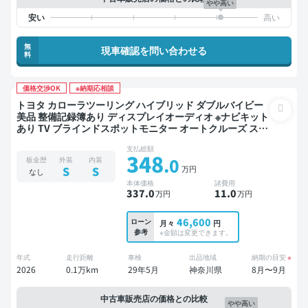
やや高い
無
現車確認を問い合わせる
料
価格交渉OK
※納期応相談
トヨタ カローラツーリング ハイブリッド ダブルバイビー
美品 整備記録簿あり ディスプレイオーディオ ※ナビキット
あり TV ブラインドスポットモニター オートクルーズ スマ
ートキー ETC バックモニター ドライブレコーダー フルエ
支払総額
アロ リフトアップ 衝突軽減 ローダウン
348
.0
板金歴
外装
内装
万円
S
S
なし
本体価格
諸費用
337
.0
11
.0
万円
万円
46,600
ローン
月々
円
参考
※金額は変更できます。
年式
走行距離
車検
出品地域
納期の目安
※
2026
0.1万km
29年5月
神奈川県
8月〜9月
中古車販売店の価格との比較
やや高い