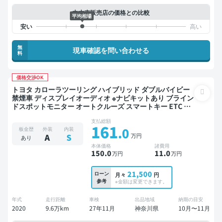
中古車販売店の価格との比較
平均相場
無
現車確認を問い合わせる
料
価格交渉OK
トヨタ カローラツーリング ハイブリッド ダブルバイビー
禁煙車 ディスプレイオーディオ ※ナビキットあり ブライン
ドスポットモニター オートクルーズ スマートキー ETC バ
ックモニター ドライブレコーダー 衝突軽減
支払総額
161
.0
板金歴
外装
内装
万円
A
S
あり
本体価格
諸費用
150
.0
11
.0
万円
万円
21,500
ローン
月々
円
参考
※金額は変更できます。
年式
走行距離
車検
出品地域
納期の目安
2020
9.6万km
27年11月
神奈川県
10月〜11月