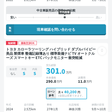
中古車販売店の価格との比較
平均相場
無
現車確認を問い合わせる
料
短納期
価格交渉OK
トヨタ カローラツーリング ハイブリッド ダブルバイビー
美品 禁煙車 整備記録簿あり 標準装備ナビ TV オートクル
ーズ スマートキー ETC バックモニター 衝突軽減
支払総額
301
.0
板金歴
外装
内装
万円
S
S
なし
本体価格
諸費用
290
.0
11
.0
万円
万円
40,200
ローン
月々
円
参考
※金額は変更できます。
年式
走行距離
車検
出品地域
納期の目安
2024
2.5万km
27年1月
神奈川県
9月〜10月