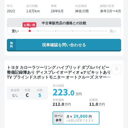
年式
走行距離
車検
出品地域
納期の目安
2023
1.8万km
28年6月
神奈川県
来年3月〜4月
中古車販売店の価格との比較
お買い得
無
現車確認を問い合わせる
料
トヨタ カローラツーリング ハイブリッド ダブルバイビー
整備記録簿あり ディスプレイオーディオ ※ナビキットあり
TV ブラインドスポットモニター オートクルーズ スマート
キー ETC バックモニター 衝突軽減
支払総額
223
.0
板金歴
外装
内装
万円
C
S
なし
本体価格
諸費用
212
.0
11
.0
万円
万円
29,800
ローン
月々
円
参考
※金額は変更できます。