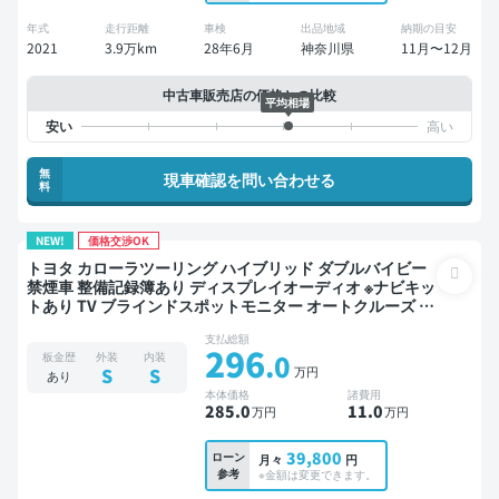
年式
走行距離
車検
出品地域
納期の目安
2021
3.9万km
28年6月
神奈川県
11月〜12月
中古車販売店の価格との比較
平均相場
無
現車確認を問い合わせる
料
NEW!
価格交渉OK
トヨタ カローラツーリング ハイブリッド ダブルバイビー
禁煙車 整備記録簿あり ディスプレイオーディオ ※ナビキッ
トあり TV ブラインドスポットモニター オートクルーズ ス
マートキー ETC バックモニター ドライブレコーダー 衝突
支払総額
軽減
296
.0
板金歴
外装
内装
万円
S
S
あり
本体価格
諸費用
285
.0
11
.0
万円
万円
39,800
ローン
月々
円
参考
※金額は変更できます。