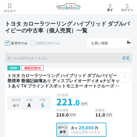
モビリコ
探す
ログイン
メニュー
トヨタ カローラツーリング ハイブリッド ダブルバ
イビーの中古車（個人売買）一覧
販売中のみ
納期交渉可のみ
変更
絞り込み条件はありません。
NEW!
価格交渉OK
トヨタ カローラツーリング ハイブリッド ダブルバイビー
禁煙車 整備記録簿あり ディスプレイオーディオ ※ナビキッ
トあり TV ブラインドスポットモニター オートクルーズ ス
マートキー ETC バックモニター ドライブレコーダー 衝突
支払総額
軽減
221
.0
板金歴
外装
内装
万円
A
S
あり
本体価格
諸費用
210
.0
11
.0
万円
万円
29,600
ローン
月々
円
参考
※金額は変更できます。