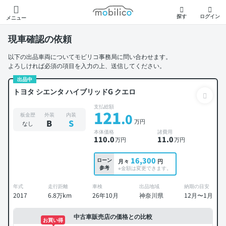
モビリコ
探す
ログイン
メニュー
現車確認の依頼
以下の出品車両についてモビリコ事務局に問い合わせます。
よろしければ必須の項目を入力の上、送信してください。
出品中
トヨタ シエンタ ハイブリッドG クエロ
支払総額
121
.0
板金歴
外装
内装
万円
B
S
なし
本体価格
諸費用
110
.0
11
.0
万円
万円
16,300
ローン
月々
円
参考
※金額は変更できます。
年式
走行距離
車検
出品地域
納期の目安
2017
6.8万km
26年10月
神奈川県
12月〜1月
中古車販売店の価格との比較
お買い得