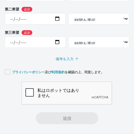
第二希望
必須
第三希望
必須
備考を入力
プライバシーポリシー
及び
利用規約
を確認の上、同意します。
If you
are a
human,
ignore
this
field
送信