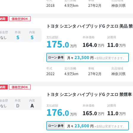
2018
4.9万km
27年2月
神奈川県
納期
価格交渉OK
トヨタ シエンタ ハイブリッドG クエロ 美品 禁煙車 整備記録簿あり 標準装備ナビ TV 3列シート
スマートキー ETC バックモニター 全方位カ
板金歴
外装
内装
ドア 7人乗り
S
S
なし
支払総額
本体価格
諸費用
175
.0
164
11
.0
.0
万円
万円
万円
23,500
ローン
参考
月々
円
※金額は変更できます。
年式
走行距離
車検
出品地域
2022
4.9万km
27年2月
神奈川県
納期
価格交渉OK
トヨタ シエンタ ハイブリッドG クエロ 禁煙車 整備記録簿あり 販売店オプションナビ TV オート
クルーズ 3列シート スマートキー ETC バッ
板金歴
外装
内装
減 両側電動スライドドア 7人乗り
D
A
なし
支払総額
本体価格
諸費用
176
.0
165
11
.0
.0
万円
万円
万円
23,600
ローン
参考
月々
円
※金額は変更できます。