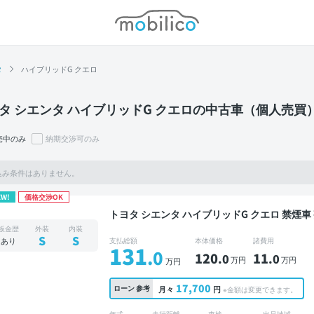
モビリコ
タ
ハイブリッドG クエロ
タ シエンタ ハイブリッドG クエロの中古車（個人売買
売中のみ
納期交渉可のみ
込み条件はありません。
EW!
価格交渉OK
トヨタ シエンタ ハイブリッドG クエロ 禁煙車 整備記録簿あり 標準装備ナビ TV スマートキー
ETC バックモニター ドライブレコーダー 衝
板金歴
外装
内装
S
S
あり
支払総額
本体価格
諸費用
131
.0
120
11
.0
.0
万円
万円
万円
17,700
ローン
参考
月々
円
※金額は変更できます。
年式
走行距離
車検
出品地域