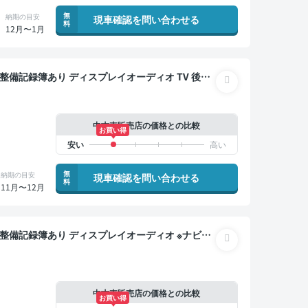
無
納期の目安
現車確認を問い合わせる
料
12月〜1月
クモニター ドライブレコーダー 衝突軽減 両側電動ス
中古車販売店の価格との比較
お買い得
無
納期の目安
現車確認を問い合わせる
料
11月〜12月
C バックモニター ドライブレコーダー 両側電動スライ
中古車販売店の価格との比較
お買い得