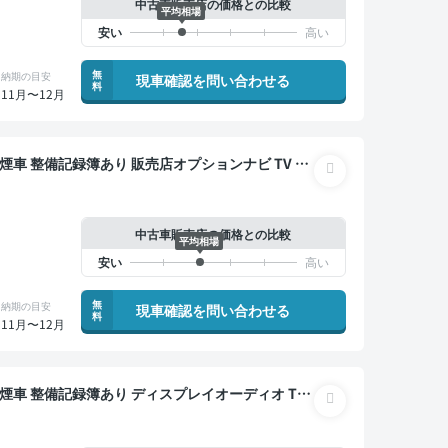
中古車販売店の価格との比較
平均相場
無
納期の目安
現車確認を問い合わせる
料
11月〜12月
バックモニター 全方位カメラ ドライブレコーダー フ
中古車販売店の価格との比較
平均相場
無
納期の目安
現車確認を問い合わせる
料
11月〜12月
 ドライブレコーダー 社外アルミ フルエアロ 衝突軽