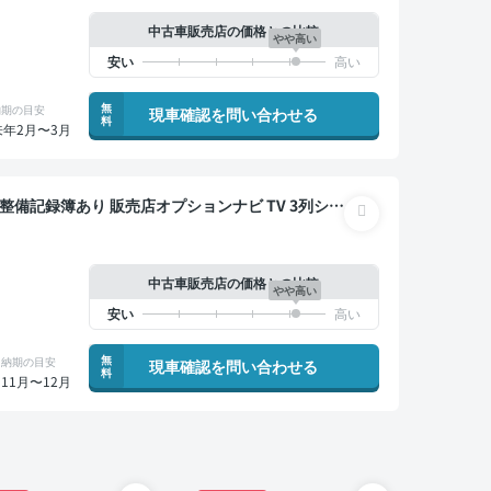
中古車販売店の価格との比較
やや高い
無
納期の目安
現車確認を問い合わせる
料
来年2月〜3月
イブレコーダー 衝突軽減 両側電動スライドドア 7人
中古車販売店の価格との比較
やや高い
無
納期の目安
現車確認を問い合わせる
料
11月〜12月