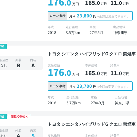
176
.0
165
11
.0
.0
万円
万円
万円
23,800
ローン
参考
月々
円
※金額は変更できます。
年式
走行距離
車検
出品地域
2018
3.5万km
27年5月
神奈川県
EW!
トヨタ シエンタ ハイブリッドG クエロ 禁煙車 整備記録簿あり 標準装備ナビ TV 3列シート スマ
ートキー ETC バックモニター ドライブレコー
板金歴
外装
内装
B
A
なし
支払総額
本体価格
諸費用
176
.0
165
11
.0
.0
万円
万円
万円
23,700
ローン
参考
月々
円
※金額は変更できます。
年式
走行距離
車検
出品地域
2018
5.7万km
27年9月
神奈川県
EW!
価格交渉OK
トヨタ シエンタ ハイブリッドG クエロ 禁煙車 整備記録簿あり ディスプレイオーディオ TV オー
トクルーズ スマートキー ETC バックモニター
板金歴
外装
内装
電動スライドドア 7人乗り
A
S
あり
支払総額
本体価格
諸費用