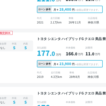
28,400
ローン
参考
月々
円
※金額は変更できます。
年式
走行距離
車検
出品地域
2021
2.1万km
26年11月
神奈川県
格交渉OK
トヨタ シエンタ ハイブリッドG クエロ 美品 禁煙車 整備記録簿あり 販売店オプションナビ TV オ
ートクルーズ 3列シート スマートキー ETC 
板金歴
外装
内装
ルエアロ 両側電動スライドドア 7人乗り
S
S
なし
支払総額
本体価格
諸費用
177
.0
166
11
.0
.0
万円
万円
万円
23,900
ローン
参考
月々
円
※金額は変更できます。
年式
走行距離
車検
出品地域
2019
4.3万km
28年8月
神奈川県
トヨタ シエンタ ハイブリッドG クエロ 美品 禁煙車 整備記録簿あり ディスプレイオーディオ TV
3列シート スマートキー ETC バックモニター
板金歴
外装
内装
減 両側電動スライドドア 7人乗り
S
S
なし
支払総額
本体価格
諸費用