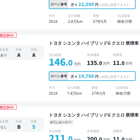
22,300
ローン
参考
月々
円
※金額は変更できます。
年式
走行距離
車検
出品地域
2018
2.8万km
27年5月
神奈川県
格交渉OK
トヨタ シエンタ ハイブリッドG クエロ 禁煙車 整備記録簿あり ディスプレイオーディオ ※ナビキ
ットあり TV 3列シート スマートキー ETC 
板金歴
外装
内装
動スライドドア 7人乗り
A
A
あり
支払総額
本体価格
諸費用
146
.0
135
11
.0
.0
万円
万円
万円
19,700
ローン
参考
月々
円
※金額は変更できます。
年式
走行距離
車検
出品地域
2018
7.8万km
27年2月
神奈川県
格交渉OK
トヨタ シエンタ ハイブリッドG クエロ 禁煙車 整備記録簿あり ディスプレイオーディオ TV スマ
ートキー ETC バックモニター 全方位カメラ
板金歴
外装
内装
#ワンオーナー
7人乗り
B
S
なし
支払総額
本体価格
諸費用
211
.0
200
11
.0
.0
万円
万円
万円