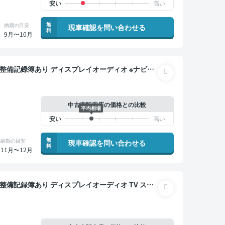
無
納期の目安
現車確認を問い合わせる
料
9月〜10月
バックモニター ドライブレコーダー 衝突軽減 両側電
中古車販売店の価格との比較
平均相場
無
納期の目安
現車確認を問い合わせる
料
11月〜12月
 ドライブレコーダー 衝突軽減 両側電動スライドドア