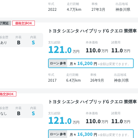
年式
走行距離
車検
出品地域
2022
4.7万km
27年3月
神奈川県
了間近
価格交渉OK
トヨタ シエンタ ハイブリッドG クエロ 禁煙車 整備記録簿あり 標準装備ナビ TV 3列シート スマ
ートキー ETC バックモニター 衝突軽減 両側
板金歴
外装
内装
B
S
あり
支払総額
本体価格
諸費用
121
.0
110
11
.0
.0
万円
万円
万円
16,200
ローン
参考
月々
円
※金額は変更できます。
年式
走行距離
車検
出品地域
2017
6.4万km
26年9月
神奈川県
格交渉OK
トヨタ シエンタ ハイブリッドG クエロ 禁煙車 整備記録簿あり ディスプレイオーディオ TV 3列シ
ート ワイヤレスキー スマートキー ETC バッ
板金歴
外装
内装
スライドドア 7人乗り
B
S
なし
支払総額
本体価格
諸費用
121
.0
110
11
.0
.0
万円
万円
万円
16,300
ローン
参考
月々
円
※金額は変更できます。