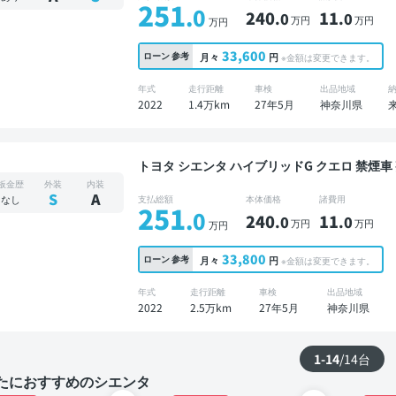
251
.0
240
11
.0
.0
万円
万円
万円
33,600
ローン
参考
月々
円
※金額は変更できます。
年式
走行距離
車検
出品地域
2022
1.4万km
27年5月
神奈川県
トヨタ シエンタ ハイブリッドG クエロ 禁煙車 整備記録簿あり 販売店オプションナビ TV 3列シー
ト ワイヤレスキー ETC バックモニター ドラ
板金歴
外装
内装
乗り
S
A
なし
支払総額
本体価格
諸費用
251
.0
240
11
.0
.0
万円
万円
万円
33,800
ローン
参考
月々
円
※金額は変更できます。
年式
走行距離
車検
出品地域
2022
2.5万km
27年5月
神奈川県
1-14
/
14
台
たにおすすめのシエンタ