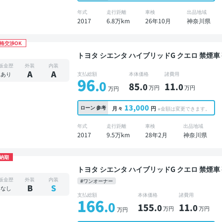
年式
走行距離
車検
出品地域
2017
6.8万km
26年10月
神奈川県
格交渉OK
トヨタ シエンタ ハイブリッドG クエロ 禁煙車 整備記録簿あり ディスプレイオーディオ TV 後席
モニター 3列シート スマートキー ETC バッ
板金歴
外装
内装
ライドドア 7人乗り
A
A
あり
支払総額
本体価格
諸費用
96
.0
85
11
.0
.0
万円
万円
万円
13,000
ローン
参考
月々
円
※金額は変更できます。
年式
走行距離
車検
出品地域
2017
9.5万km
28年2月
神奈川県
納期
トヨタ シエンタ ハイブリッドG クエロ 禁煙車 整備記録簿あり ディスプレイオーディオ ※ナビキ
ットあり TV 3列シート ワイヤレスキー ET
板金歴
外装
内装
#ワンオーナー
ドドア 7人乗り
B
S
なし
支払総額
本体価格
諸費用
166
.0
155
11
.0
.0
万円
万円
万円