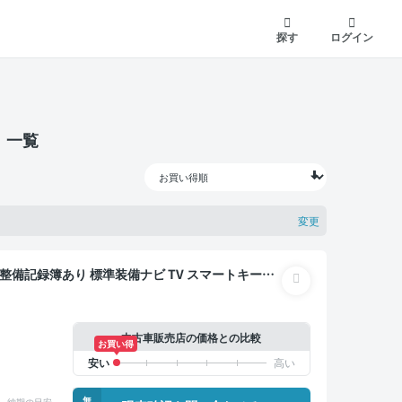
探す
ログイン
）一覧
変更
突軽減 両側電動スライドドア
中古車販売店の価格との比較
お買い得
無
納期の目安