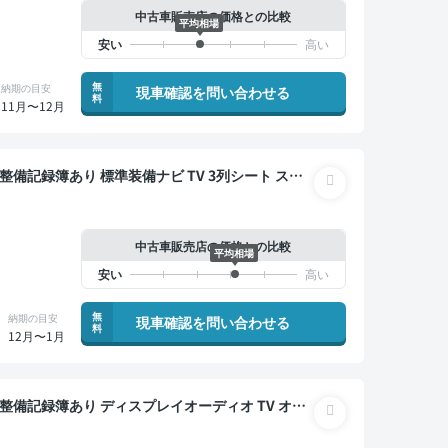
中古車販売店の価格との比較
平均相場
無
納期の目安
現車確認を問い合わせる
料
11月〜12月
ダー 衝突軽減 両側電動スライドドア 7人乗り
中古車販売店の価格との比較
平均相場
無
納期の目安
現車確認を問い合わせる
料
12月〜1月
 全方位カメラ ドライブレコーダー 衝突軽減 両側