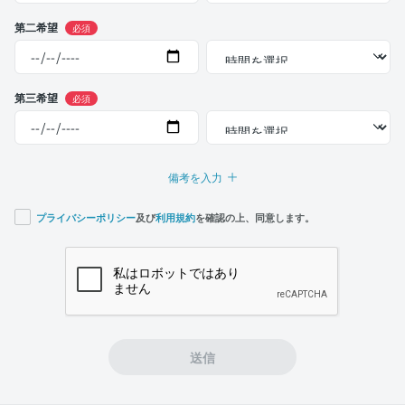
第二希望
必須
第三希望
必須
備考を入力
プライバシーポリシー
及び
利用規約
を確認の上、同意します。
If you
are a
human,
ignore
this
field
送信