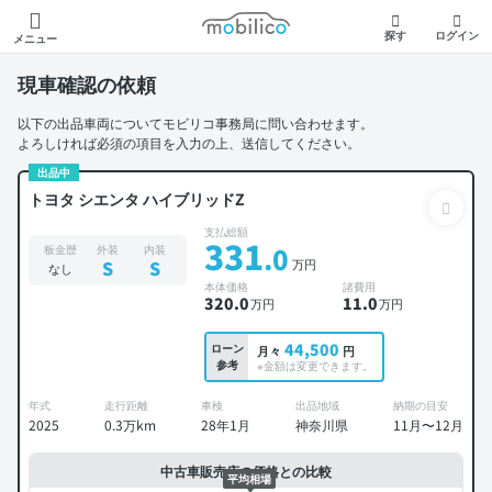
モビリコ
探す
ログイン
メニュー
現車確認の依頼
以下の出品車両についてモビリコ事務局に問い合わせます。
よろしければ必須の項目を入力の上、送信してください。
出品中
トヨタ シエンタ ハイブリッドZ
支払総額
331
.0
板金歴
外装
内装
万円
S
S
なし
本体価格
諸費用
320
.0
11
.0
万円
万円
44,500
ローン
月々
円
参考
※金額は変更できます。
年式
走行距離
車検
出品地域
納期の目安
2025
0.3万km
28年1月
神奈川県
11月〜12月
中古車販売店の価格との比較
平均相場