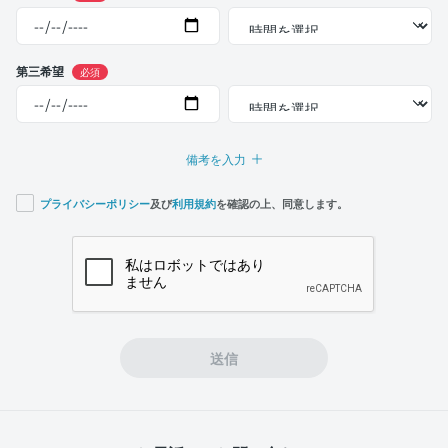
第三希望
必須
備考を入力
プライバシーポリシー
及び
利用規約
を確認の上、同意します。
If you
are a
human,
ignore
this
field
送信