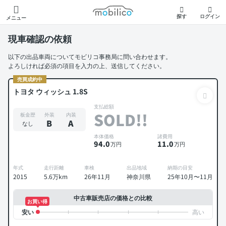
モビリコ
探す
ログイン
メニュー
現車確認の依頼
以下の出品車両についてモビリコ事務局に問い合わせます。
よろしければ必須の項目を入力の上、送信してください。
売買成約中
トヨタ ウィッシュ 1.8S
支払総額
SOLD!!
板金歴
外装
内装
B
A
なし
本体価格
諸費用
94
.0
11
.0
万円
万円
年式
走行距離
車検
出品地域
納期の目安
2015
5.6万km
26年11月
神奈川県
25年10月〜11月
中古車販売店の価格との比較
お買い得