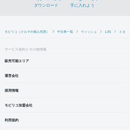
モビリコ（クルマの個人売買）
中古車一覧
ウィッシュ
1.8S
トヨタ 
サービス規約とその他情報
販売可能エリア
運営会社
採用情報
モビリコ加盟会社
利用規約