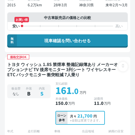
2015
6.2万km
28年3月
神奈川県
来年2月〜3月
中古車販売店の価格との比較
お買い得
無
現車確認を問い合わせる
料
価格交渉OK
トヨタ ウィッシュ 1.8S 禁煙車 整備記録簿あり メーカーオ
プションナビ TV 後席モニター 3列シート ワイヤレスキー
ETC バックモニター 衝突軽減 7人乗り
支払総額
161
.0
板金歴
外装
内装
万円
B
S
なし
本体価格
諸費用
150
.0
11
.0
万円
万円
21,700
ローン
月々
円
参考
※金額は変更できます。
年式
走行距離
車検
出品地域
納期の目安