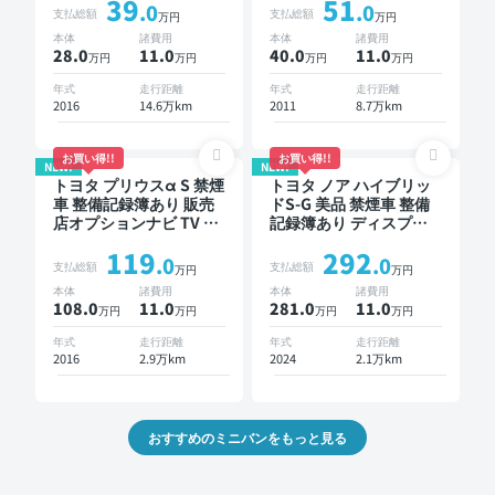
39
51
ー 3列シート スマートキ
キットあり 後席モニタ
.0
.0
支払総額
支払総額
万円
万円
ー バックモニター ドラ
ー スマートキー ETC ド
本体
諸費用
本体
諸費用
イブレコーダー 衝突軽
ライブレコーダー
28.0
11
.0
40.0
11
.0
万円
万円
万円
万円
減 両側電動スライドド
ア 7人乗り
年式
走行距離
年式
走行距離
2016
14.6万km
2011
8.7万km
お買い得!!
お買い得!!
NEW!
NEW!
トヨタ プリウスα S 禁煙
トヨタ ノア ハイブリッ
車 整備記録簿あり 販売
ドS-G 美品 禁煙車 整備
店オプションナビ TV ス
記録簿あり ディスプレ
マートキー ETC バック
イオーディオ ※ナビキッ
119
292
モニター
トあり TV オートクルー
.0
.0
支払総額
支払総額
万円
万円
ズ 3列シート スマートキ
本体
諸費用
本体
諸費用
ー ETC バックモニター
108.0
11
.0
281.0
11
.0
万円
万円
万円
万円
ドライブレコーダー 衝
突軽減 両側電動スライ
年式
走行距離
年式
走行距離
ドドア 7人乗り
2016
2.9万km
2024
2.1万km
おすすめのミニバンをもっと見る