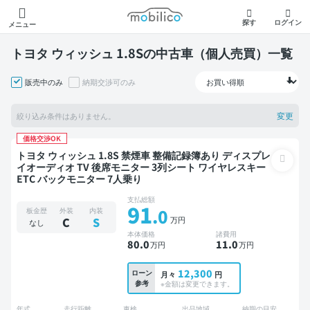
モビリコ
探す
ログイン
メニュー
トヨタ ウィッシュ 1.8Sの中古車（個人売買）一覧
販売中のみ
納期交渉可のみ
変更
絞り込み条件はありません。
価格交渉OK
トヨタ ウィッシュ 1.8S 禁煙車 整備記録簿あり ディスプレ
イオーディオ TV 後席モニター 3列シート ワイヤレスキー
ETC バックモニター 7人乗り
支払総額
91
.0
板金歴
外装
内装
万円
C
S
なし
本体価格
諸費用
80
.0
11
.0
万円
万円
12,300
ローン
月々
円
参考
※金額は変更できます。
年式
走行距離
車検
出品地域
納期の目安