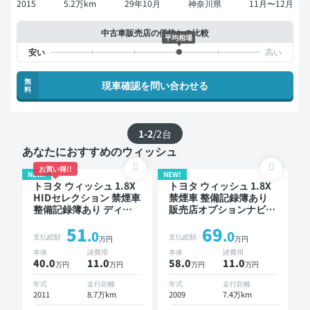
2015
5.2万km
29年10月
神奈川県
11月〜12月
中古車販売店の価格との比較
平均相場
無
現車確認を問い合わせる
料
1-2
/
2
台
あなたにおすすめのウィッシュ
お買い得!!
NEW!
NEW!
トヨタ ウィッシュ 1.8X
トヨタ ウィッシュ 1.8X
HIDセレクション 禁煙車
禁煙車 整備記録簿あり
整備記録簿あり ディス
販売店オプションナビ
プレイオーディオ ※ナビ
TV 3列シート ワイヤレ
51
69
キットあり 後席モニタ
スキー 7人乗り
.0
.0
支払総額
支払総額
万円
万円
ー スマートキー ETC ド
本体
諸費用
本体
諸費用
ライブレコーダー
40.0
11
.0
58.0
11
.0
万円
万円
万円
万円
年式
走行距離
年式
走行距離
2011
8.7万km
2009
7.4万km