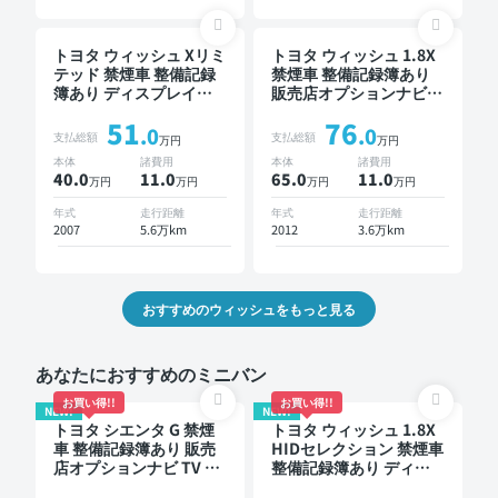
トヨタ ウィッシュ Xリミ
トヨタ ウィッシュ 1.8X
テッド 禁煙車 整備記録
禁煙車 整備記録簿あり
簿あり ディスプレイオ
販売店オプションナビ
ーディオ ワイヤレスキ
TV スマートキー ETC バ
51
76
ー スマートキー ETC ド
ックモニター 7人乗り
.0
.0
支払総額
支払総額
万円
万円
ライブレコーダー
本体
諸費用
本体
諸費用
40.0
11
.0
65.0
11
.0
万円
万円
万円
万円
年式
走行距離
年式
走行距離
2007
5.6万km
2012
3.6万km
おすすめのウィッシュをもっと見る
あなたにおすすめのミニバン
お買い得!!
お買い得!!
NEW!
NEW!
トヨタ シエンタ G 禁煙
トヨタ ウィッシュ 1.8X
車 整備記録簿あり 販売
HIDセレクション 禁煙車
店オプションナビ TV ブ
整備記録簿あり ディス
ラインドスポットモニタ
プレイオーディオ ※ナビ