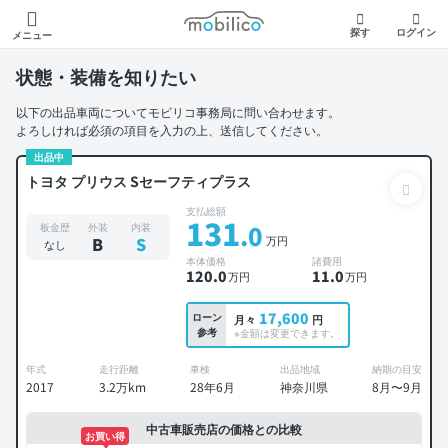
モビリコ
探す
ログイン
メニュー
状態・装備を知りたい
以下の出品車両についてモビリコ事務局に問い合わせます。
よろしければ必須の項目を入力の上、送信してください。
出品中
トヨタ プリウス Sセーフティプラス
支払総額
131
.0
板金歴
外装
内装
万円
B
S
なし
本体価格
諸費用
120
.0
11
.0
万円
万円
17,600
ローン
月々
円
参考
※金額は変更できます。
年式
走行距離
車検
出品地域
納期の目安
2017
3.2万km
28年6月
神奈川県
8月〜9月
中古車販売店の価格との比較
お買い得