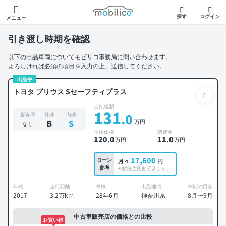
モビリコ
探す
ログイン
メニュー
引き渡し時期を確認
以下の出品車両についてモビリコ事務局に問い合わせます。
よろしければ必須の項目を入力の上、送信してください。
出品中
トヨタ プリウス Sセーフティプラス
支払総額
131
.0
板金歴
外装
内装
万円
B
S
なし
本体価格
諸費用
120
.0
11
.0
万円
万円
17,600
ローン
月々
円
参考
※金額は変更できます。
年式
走行距離
車検
出品地域
納期の目安
2017
3.2万km
28年6月
神奈川県
8月〜9月
中古車販売店の価格との比較
お買い得