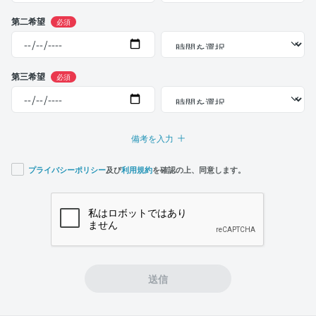
第二希望
必須
第三希望
必須
備考を入力
プライバシーポリシー
及び
利用規約
を確認の上、同意します。
If you
are a
human,
ignore
this
field
送信