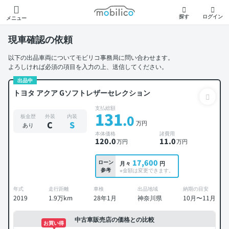
モビリコ
探す
ログイン
メニュー
現車確認の依頼
以下の出品車両についてモビリコ事務局に問い合わせます。
よろしければ必須の項目を入力の上、送信してください。
出品中
トヨタ アクア Gソフトレザーセレクション
支払総額
131
.0
板金歴
外装
内装
万円
C
S
あり
本体価格
諸費用
120
.0
11
.0
万円
万円
17,600
ローン
月々
円
参考
※金額は変更できます。
年式
走行距離
車検
出品地域
納期の目安
2019
1.9万km
28年1月
神奈川県
10月〜11月
中古車販売店の価格との比較
お買い得