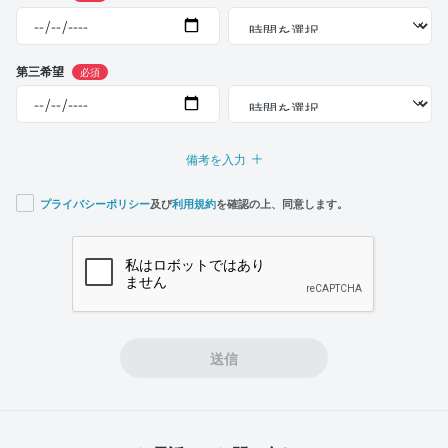
第三希望
必須
備考を入力
プライバシーポリシー
及び
利用規約
を確認の上、同意します。
If you
are a
human,
ignore
this
field
送信