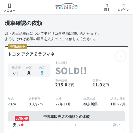
モビリコ
探す
ログイン
メニュー
現車確認の依頼
以下の出品車両についてモビリコ事務局に問い合わせます。
よろしければ必須の項目を入力の上、送信してください。
売買成約中
トヨタ アクア Z ラフィネ
支払総額
SOLD!!
板金歴
外装
内装
A
S
なし
本体価格
諸費用
215
.0
11
.0
万円
万円
年式
走行距離
車検
出品地域
納期の目安
2024
0.3万km
27年11月
神奈川県
1月〜2月
中古車販売店の価格との比較
お買い得