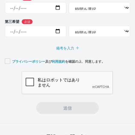
第三希望
必須
備考を入力
プライバシーポリシー
及び
利用規約
を確認の上、同意します。
If you
are a
human,
ignore
this
field
送信