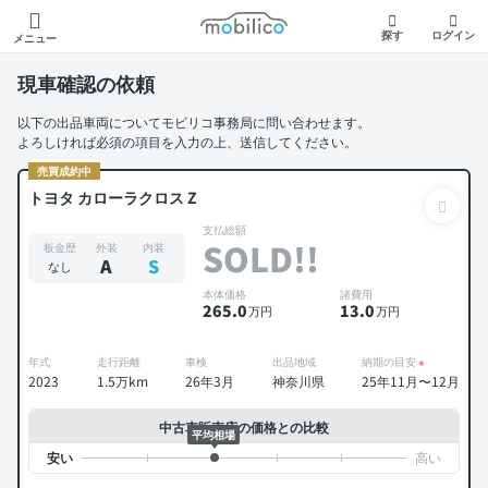
モビリコ
探す
ログイン
メニュー
現車確認の依頼
以下の出品車両についてモビリコ事務局に問い合わせます。
よろしければ必須の項目を入力の上、送信してください。
売買成約中
トヨタ カローラクロス Z
支払総額
SOLD!!
板金歴
外装
内装
A
S
なし
本体価格
諸費用
265
.0
13
.0
万円
万円
年式
走行距離
車検
出品地域
納期の目安
※
2023
1.5万km
26年3月
神奈川県
25年11月〜12月
中古車販売店の価格との比較
平均相場