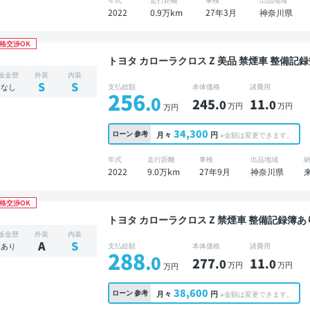
2022
0.9万km
27年3月
神奈川県
格交渉OK
トヨタ カローラクロス Z 美品 禁煙車 整備記録簿あり ディスプレイオーディオ TV ブラインドス
ポットモニター オートクルーズ スマートキー 
板金歴
外装
内装
カメラ ドライブレコーダー 衝突軽減
S
S
なし
支払総額
本体価格
諸費用
256
.0
245
11
.0
.0
万円
万円
万円
34,300
ローン
参考
月々
円
※金額は変更できます。
年式
走行距離
車検
出品地域
2022
9.0万km
27年9月
神奈川県
格交渉OK
トヨタ カローラクロス Z 禁煙車 整備記録簿あり ディスプレイオーディオ ※ナビキットあり ブラ
インドスポットモニター デジタルインナーミラー
板金歴
外装
内装
電動バックドア バックモニター 全方位カメラ
A
S
あり
支払総額
本体価格
諸費用
288
.0
277
11
.0
.0
万円
万円
万円
38,600
ローン
参考
月々
円
※金額は変更できます。