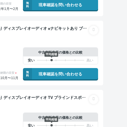
無
納期の目安
現車確認を問い合わせる
料
来年1月〜2月
トキー ETC 電動バックドア バックモニター 全方
中古車販売店の価格との比較
平均相場
無
納期の目安
※
現車確認を問い合わせる
料
10月〜11月
マートキー サンルーフ 電動バックドア バックモニ
中古車販売店の価格との比較
平均相場