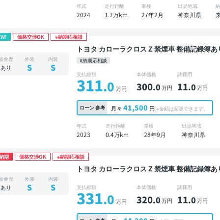
年式
走行距離
車検
出品地域
2024
1.7万km
27年2月
神奈川県
EW!
価格交渉OK
※納期応相談
トヨタ カローラクロス Z 禁煙車 整備記録簿あり ディスプレイオーディオ ※ナビキットあり ブラ
インドスポットモニター オートクルーズ スマー
板金歴
外装
内装
#納期応相談
位カメラ ドライブレコーダー 衝突軽減
S
S
あり
支払総額
本体価格
諸費用
311
.0
300
11
.0
.0
万円
万円
万円
41,500
ローン
参考
月々
円
※金額は変更できます。
年式
走行距離
車検
出品地域
2023
0.4万km
28年9月
神奈川県
納期
価格交渉OK
※納期応相談
トヨタ カローラクロス Z 禁煙車 整備記録簿あり ディスプレイオーディオ TV ブラインドスポッ
トモニター オートクルーズ ワイヤレスキー ス
板金歴
外装
内装
ター 衝突軽減
S
S
あり
支払総額
本体価格
諸費用
331
.0
320
11
.0
.0
万円
万円
万円