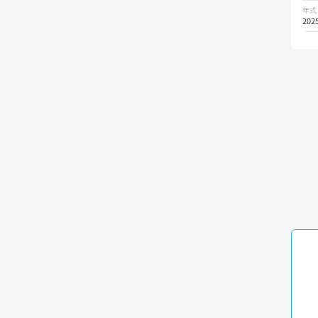
タ
年式
ブ
202