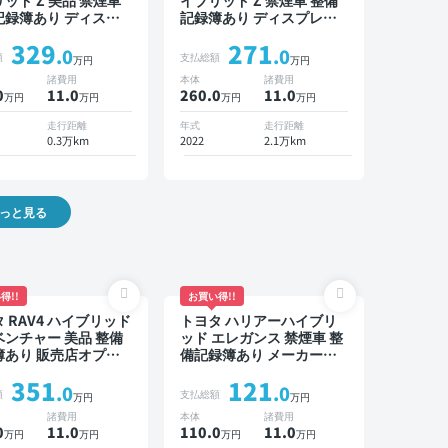
ッド Z 美品 禁煙車
イブリッド Z 禁煙車 整備
記録簿あり ディスプ
記録簿あり ディスプレイ
ーディオ TV ブライ
オーディオ ブラインドス
329
271
スポットモニター オ
ポットモニター オートク
.0
.0
額
支払総額
万円
万円
クルーズ スマートキ
ルーズ スマートキー ETC
諸費用
本体
諸費用
TC 電動バックドア バ
電動バックドア バックモ
0
11
.0
260.0
11
.0
万円
万円
万円
万円
モニター 全方位カメ
ニター ドライブレコーダ
ライブレコーダー 衝
ー 衝突軽減
走行距離
年式
走行距離
減
0.3万km
2022
2.1万km
っと見る
得!!
お買い得!!
 RAV4 ハイブリッド
トヨタ ハリアーハイブリ
ンチャー 美品 整備
ッド エレガンス 禁煙車 整
簿あり 販売店オプシ
備記録簿あり メーカーオ
ビ TV ブラインドス
プションナビ TV スマート
351
121
トモニター デジタル
キー ETC バックモニター
.0
.0
額
支払総額
万円
万円
ナーミラー オートク
ドライブレコーダー
諸費用
本体
諸費用
 スマートキー ETC
0
11
.0
110.0
11
.0
万円
万円
万円
万円
クモニター ドライブ