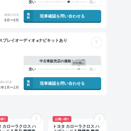
無
納期の目安
現車確認を問い合わせる
料
8月〜9月
備記録簿あり ディスプレイオーディオ ※ナビキットあり
中古車販売店の価格との比較
やや高い
無
納期の目安
現車確認を問い合わせる
料
来年1月〜2月
得!!
お買い得!!
 カローラクロス ハ
トヨタ カローラクロス ハ