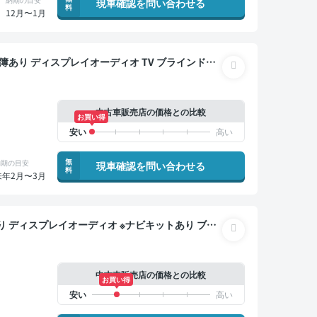
現車確認を問い合わせる
料
12月〜1月
サンルーフ 電動バックドア バックモニター 全方位
中古車販売店の価格との比較
お買い得
無
納期の目安
現車確認を問い合わせる
料
来年2月〜3月
 オートクルーズ 3列シート スマートキー ETC
 ドライブレコーダー 衝突軽減
中古車販売店の価格との比較
お買い得