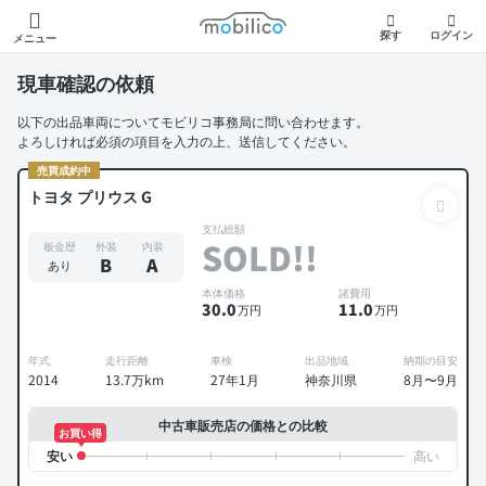
モビリコ
探す
ログイン
メニュー
現車確認の依頼
以下の出品車両についてモビリコ事務局に問い合わせます。
よろしければ必須の項目を入力の上、送信してください。
売買成約中
トヨタ プリウス G
支払総額
SOLD!!
板金歴
外装
内装
B
A
あり
本体価格
諸費用
30
.0
11
.0
万円
万円
年式
走行距離
車検
出品地域
納期の目安
2014
13.7万km
27年1月
神奈川県
8月〜9月
中古車販売店の価格との比較
お買い得