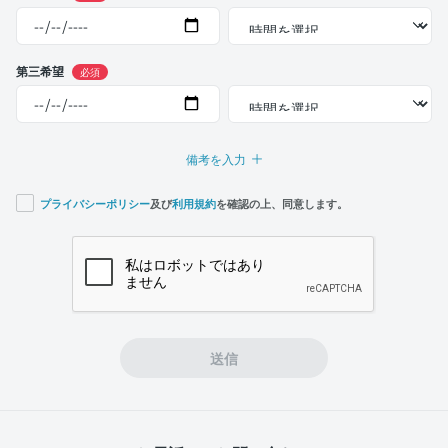
第三希望
必須
備考を入力
プライバシーポリシー
及び
利用規約
を確認の上、同意します。
If you
are a
human,
ignore
this
field
送信