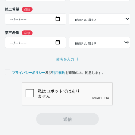
第二希望
必須
第三希望
必須
備考を入力
プライバシーポリシー
及び
利用規約
を確認の上、同意します。
If you
are a
human,
ignore
this
field
送信