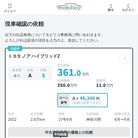
モビリコ
探す
ログイン
メニュー
現車確認の依頼
以下の出品車両についてモビリコ事務局に問い合わせます。
よろしければ必須の項目を入力の上、送信してください。
出品中
トヨタ ノア ハイブリッドZ
支払総額
361
.0
板金歴
外装
内装
万円
A
S
あり
本体価格
諸費用
350
.0
11
.0
万円
万円
48,300
ローン
月々
円
参考
※金額は変更できます。
年式
走行距離
車検
出品地域
納期の目安
2022
2.8万km
27年9月
神奈川県
8月〜9月
中古車販売店の価格との比較
平均相場