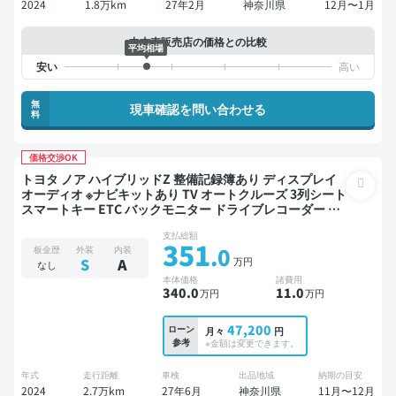
2024
1.8万km
27年2月
神奈川県
12月〜1月
中古車販売店の価格との比較
平均相場
無
現車確認を問い合わせる
料
価格交渉OK
トヨタ ノア ハイブリッドZ 整備記録簿あり ディスプレイ
オーディオ ※ナビキットあり TV オートクルーズ 3列シート
スマートキー ETC バックモニター ドライブレコーダー 衝
突軽減 両側電動スライドドア 7人乗り
支払総額
351
.0
板金歴
外装
内装
万円
S
A
なし
本体価格
諸費用
340
.0
11
.0
万円
万円
47,200
ローン
月々
円
参考
※金額は変更できます。
年式
走行距離
車検
出品地域
納期の目安
2024
2.7万km
27年6月
神奈川県
11月〜12月