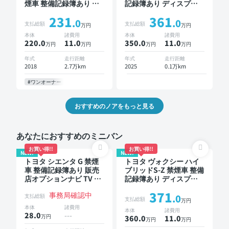
煙車 整備記録簿あり デ
記録簿あり ディスプレ
ィスプレイオーディオ ※
イオーディオ ※ナビキッ
231
361
ナビキットあり TV オー
トあり TV ブラインドス
.0
.0
支払総額
支払総額
万円
万円
トクルーズ 3列シート ワ
ポットモニター オート
本体
諸費用
本体
諸費用
イヤレスキー ETC バッ
クルーズ 3列シート スマ
220.0
11
.0
350.0
11
.0
万円
万円
万円
万円
クモニター ドライブレ
ートキー ETC 電動バッ
コーダー 両側電動スラ
クドア バックモニター
年式
走行距離
年式
走行距離
イドドア 7人乗り
ドライブレコーダー 衝
2018
2.7万km
2025
0.1万km
突軽減 両側電動スライ
ドドア 7人乗り
#ワンオーナー
おすすめのノアをもっと見る
あなたにおすすめのミニバン
お買い得!!
お買い得!!
NEW!
NEW!
トヨタ シエンタ G 禁煙
トヨタ ヴォクシー ハイ
車 整備記録簿あり 販売
ブリッドS-Z 禁煙車 整備
店オプションナビ TV ブ
記録簿あり ディスプレ
ラインドスポットモニタ
イオーディオ TV 後席モ
371
事務局確認中
ー 3列シート スマートキ
ニター ブラインドスポ
支払総額
.0
支払総額
万円
ー バックモニター ドラ
ットモニター デジタル
本体
諸費用
本体
諸費用
イブレコーダー 衝突軽
インナーミラー オート
28.0
---
万円
360.0
11
.0
万円
万円
減 両側電動スライドド
クルーズ 3列シート スマ