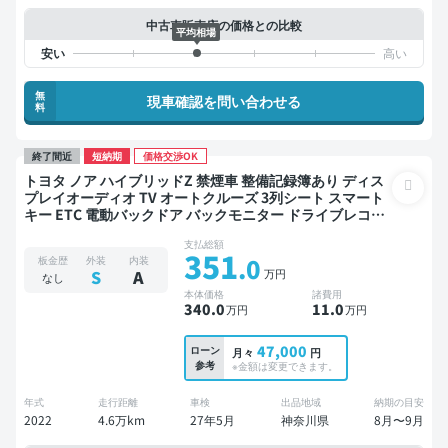
中古車販売店の価格との比較
平均相場
無
現車確認を問い合わせる
料
終了間近
短納期
価格交渉OK
トヨタ ノア ハイブリッドZ 禁煙車 整備記録簿あり ディス
プレイオーディオ TV オートクルーズ 3列シート スマート
キー ETC 電動バックドア バックモニター ドライブレコー
ダー 衝突軽減 両側電動スライドドア 7人乗り
支払総額
351
.0
板金歴
外装
内装
万円
S
A
なし
本体価格
諸費用
340
.0
11
.0
万円
万円
47,000
ローン
月々
円
参考
※金額は変更できます。
年式
走行距離
車検
出品地域
納期の目安
2022
4.6万km
27年5月
神奈川県
8月〜9月