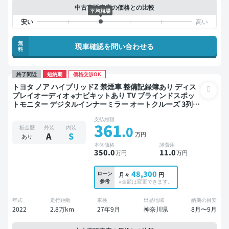
中古車販売店の価格との比較
平均相場
無
現車確認を問い合わせる
料
終了間近
短納期
価格交渉OK
トヨタ ノア ハイブリッドZ 禁煙車 整備記録簿あり ディス
プレイオーディオ ※ナビキットあり TV ブラインドスポッ
トモニター デジタルインナーミラー オートクルーズ 3列シ
ート スマートキー ETC 電動バックドア バックモニター 全
支払総額
方位カメラ ドライブレコーダー 衝突軽減 両側電動スライ
361
.0
板金歴
外装
内装
ドドア 7人乗り
万円
A
S
あり
本体価格
諸費用
350
.0
11
.0
万円
万円
48,300
ローン
月々
円
参考
※金額は変更できます。
年式
走行距離
車検
出品地域
納期の目安
2022
2.8万km
27年9月
神奈川県
8月〜9月