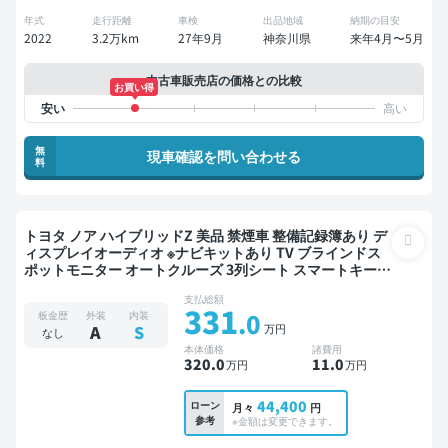
年式
走行距離
車検
出品地域
納期の目安
2022
3.2万km
27年9月
神奈川県
来年4月〜5月
中古車販売店の価格との比較
お買い得
無
現車確認を問い合わせる
料
トヨタ ノア ハイブリッドZ 美品 禁煙車 整備記録簿あり デ
ィスプレイオーディオ ※ナビキットあり TV ブラインドス
ポットモニター オートクルーズ 3列シート スマートキー
ETC バックモニター 全方位カメラ ドライブレコーダー 衝
支払総額
突軽減 両側電動スライドドア 7人乗り
331
.0
板金歴
外装
内装
万円
A
S
なし
本体価格
諸費用
320
.0
11
.0
万円
万円
44,400
ローン
月々
円
参考
※金額は変更できます。