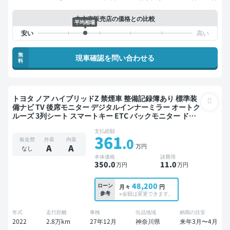
中古車販売店の価格との比較
平均相場
無
現車確認を問い合わせる
料
トヨタ ノア ハイブリッドZ 禁煙車 整備記録簿あり 標準装
備ナビ TV 後席モニター デジタルインナーミラー オートク
ルーズ 3列シート スマートキー ETC バックモニター ドラ
イブレコーダー 衝突軽減 両側電動スライドドア 7人乗り
支払総額
361
.0
板金歴
外装
内装
万円
A
A
なし
本体価格
諸費用
350
.0
11
.0
万円
万円
48,200
ローン
月々
円
参考
※金額は変更できます。
年式
走行距離
車検
出品地域
納期の目安
2022
2.8万km
27年12月
神奈川県
来年3月〜4月