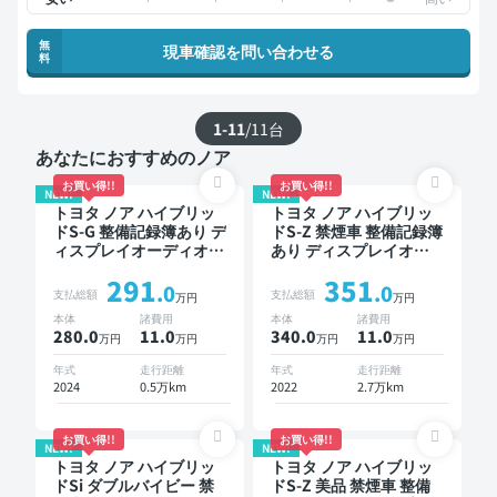
無
現車確認を問い合わせる
料
1-11
/
11
台
あなたにおすすめのノア
お買い得!!
お買い得!!
NEW!
NEW!
トヨタ ノア ハイブリッ
トヨタ ノア ハイブリッ
ドS-G 整備記録簿あり デ
ドS-Z 禁煙車 整備記録簿
ィスプレイオーディオ ※
あり ディスプレイオー
ナビキットあり TV オー
ディオ ※ナビキットあり
291
351
トクルーズ 3列シート ス
TV ブラインドスポット
.0
.0
支払総額
支払総額
万円
万円
マートキー バックモニ
モニター デジタルイン
本体
諸費用
本体
諸費用
ター ドライブレコーダ
ナーミラー オートクル
280.0
11
.0
340.0
11
.0
万円
万円
万円
万円
ー 衝突軽減 7人乗り
ーズ 3列シート スマート
キー ETC 電動バックド
年式
走行距離
年式
走行距離
ア バックモニター 衝突
2024
0.5万km
2022
2.7万km
軽減 両側電動スライド
ドア 7人乗り
お買い得!!
お買い得!!
NEW!
NEW!
トヨタ ノア ハイブリッ
トヨタ ノア ハイブリッ
ドSi ダブルバイビー 禁
ドS-Z 美品 禁煙車 整備