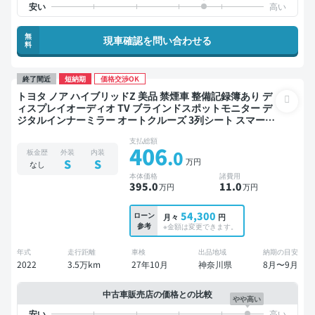
無
現車確認を問い合わせる
料
終了間近
短納期
価格交渉OK
トヨタ ノア ハイブリッドZ 美品 禁煙車 整備記録簿あり デ
ィスプレイオーディオ TV ブラインドスポットモニター デ
ジタルインナーミラー オートクルーズ 3列シート スマート
キー ETC 電動バックドア バックモニター 全方位カメラ ド
支払総額
ライブレコーダー 衝突軽減 両側電動スライドドア 7人乗り
406
.0
板金歴
外装
内装
万円
S
S
なし
本体価格
諸費用
395
.0
11
.0
万円
万円
54,300
ローン
月々
円
参考
※金額は変更できます。
年式
走行距離
車検
出品地域
納期の目安
2022
3.5万km
27年10月
神奈川県
8月〜9月
中古車販売店の価格との比較
やや高い