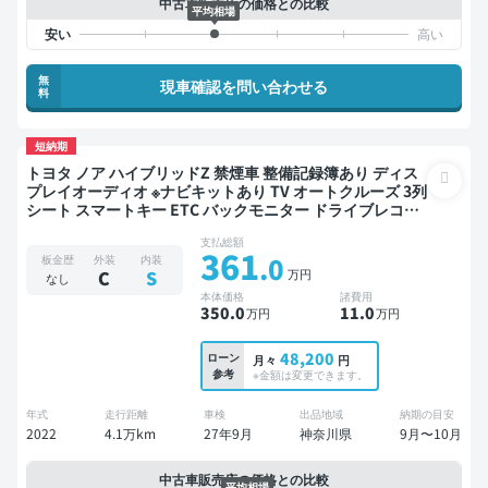
中古車販売店の価格との比較
平均相場
無
現車確認を問い合わせる
料
短納期
トヨタ ノア ハイブリッドZ 禁煙車 整備記録簿あり ディス
プレイオーディオ ※ナビキットあり TV オートクルーズ 3列
シート スマートキー ETC バックモニター ドライブレコー
ダー 衝突軽減 両側電動スライドドア 7人乗り
支払総額
361
.0
板金歴
外装
内装
万円
C
S
なし
本体価格
諸費用
350
.0
11
.0
万円
万円
48,200
ローン
月々
円
参考
※金額は変更できます。
年式
走行距離
車検
出品地域
納期の目安
2022
4.1万km
27年9月
神奈川県
9月〜10月
中古車販売店の価格との比較
平均相場