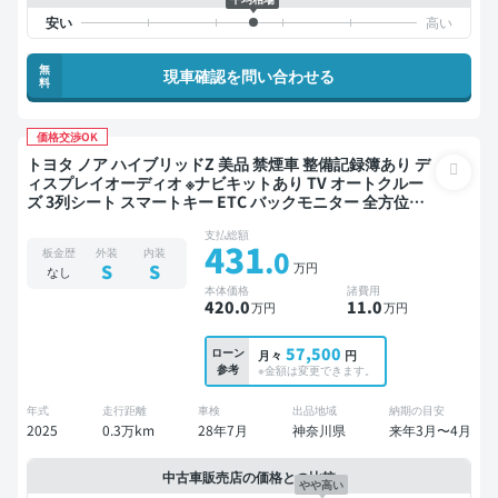
無
現車確認を問い合わせる
料
価格交渉OK
トヨタ ノア ハイブリッドZ 美品 禁煙車 整備記録簿あり デ
ィスプレイオーディオ ※ナビキットあり TV オートクルー
ズ 3列シート スマートキー ETC バックモニター 全方位カ
メラ ドライブレコーダー 衝突軽減 両側電動スライドドア
支払総額
7人乗り
431
.0
板金歴
外装
内装
万円
S
S
なし
本体価格
諸費用
420
.0
11
.0
万円
万円
57,500
ローン
月々
円
参考
※金額は変更できます。
年式
走行距離
車検
出品地域
納期の目安
2025
0.3万km
28年7月
神奈川県
来年3月〜4月
中古車販売店の価格との比較
やや高い