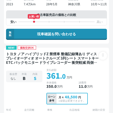
2023
7.4万km
28年5月
神奈川県
10月〜11月
中古車販売店の価格との比較
お買い得
無
現車確認を問い合わせる
料
NEW!
価格交渉OK
トヨタ ノア ハイブリッドZ 禁煙車 整備記録簿あり ディス
プレイオーディオ オートクルーズ 3列シート スマートキー
ETC バックモニター ドライブレコーダー 衝突軽減 両側電
動スライドドア 7人乗り
支払総額
361
.0
板金歴
外装
内装
万円
B
S
なし
本体価格
諸費用
350
.0
11
.0
万円
万円
48,500
ローン
月々
円
参考
※金額は変更できます。
年式
走行距離
車検
出品地域
納期の目安