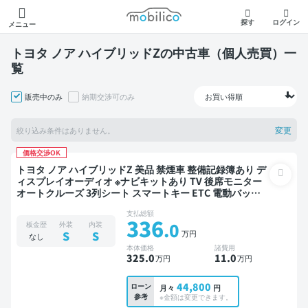
モビリコ
探す
ログイン
メニュー
トヨタ ノア ハイブリッドZの中古車（個人売買）一
覧
販売中のみ
納期交渉可のみ
変更
絞り込み条件はありません。
価格交渉OK
トヨタ ノア ハイブリッドZ 美品 禁煙車 整備記録簿あり デ
ィスプレイオーディオ ※ナビキットあり TV 後席モニター
オートクルーズ 3列シート スマートキー ETC 電動バック
ドア バックモニター ドライブレコーダー 衝突軽減 両側電
支払総額
動スライドドア 7人乗り
336
.0
板金歴
外装
内装
万円
S
S
なし
本体価格
諸費用
325
.0
11
.0
万円
万円
44,800
ローン
月々
円
参考
※金額は変更できます。