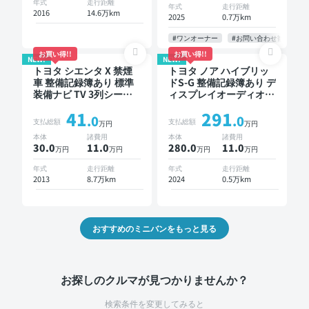
ア 7人乗り
ートキー ETC 電動バッ
年式
走行距離
年式
走行距離
2016
14.6万km
クドア バックモニター
2025
0.7万km
全方位カメラ ドライブ
レコーダー 衝突軽減 両
#ワンオーナー
#お問い合わせ歓迎
側電動スライドドア 7人
お買い得!!
お買い得!!
NEW!
NEW!
乗り
トヨタ シエンタ X 禁煙
トヨタ ノア ハイブリッ
車 整備記録簿あり 標準
ドS-G 整備記録簿あり デ
装備ナビ TV 3列シート
ィスプレイオーディオ ※
スマートキー バックモ
ナビキットあり TV オー
41
291
ニター 7人乗り
トクルーズ 3列シート ス
.0
.0
支払総額
支払総額
万円
万円
マートキー バックモニ
本体
諸費用
本体
諸費用
ター ドライブレコーダ
30.0
11
.0
280.0
11
.0
万円
万円
万円
万円
ー 衝突軽減 7人乗り
年式
走行距離
年式
走行距離
2013
8.7万km
2024
0.5万km
おすすめのミニバンをもっと見る
お探しのクルマが見つかりませんか？
検索条件を変更してみると