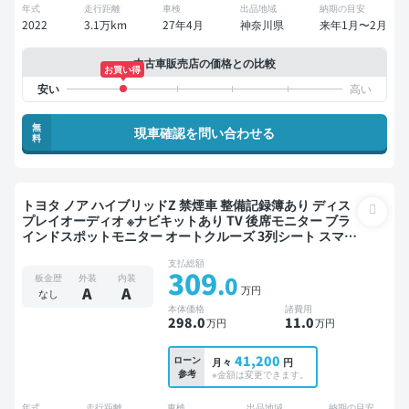
年式
走行距離
車検
出品地域
納期の目安
2022
3.1万km
27年4月
神奈川県
来年1月〜2月
中古車販売店の価格との比較
お買い得
無
現車確認を問い合わせる
料
トヨタ ノア ハイブリッドZ 禁煙車 整備記録簿あり ディス
プレイオーディオ ※ナビキットあり TV 後席モニター ブラ
インドスポットモニター オートクルーズ 3列シート スマー
トキー ETC 電動バックドア バックモニター 全方位カメラ
支払総額
ドライブレコーダー 衝突軽減 両側電動スライドドア 7人乗
309
.0
板金歴
外装
内装
り
万円
A
A
なし
本体価格
諸費用
298
.0
11
.0
万円
万円
41,200
ローン
月々
円
参考
※金額は変更できます。
年式
走行距離
車検
出品地域
納期の目安