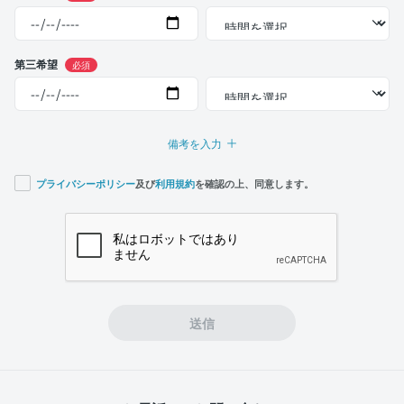
第三希望
必須
備考を入力
プライバシーポリシー
及び
利用規約
を確認の上、同意します。
If you
are a
human,
ignore
this
field
送信