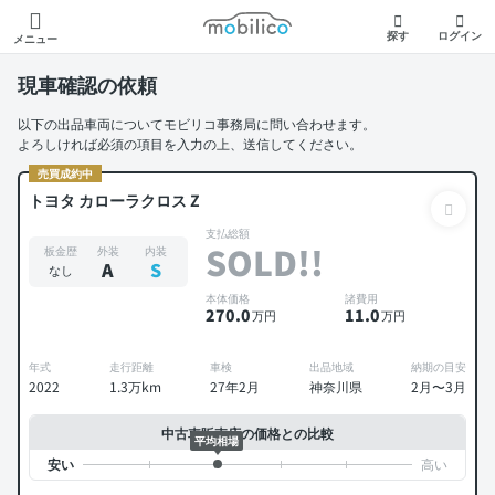
モビリコ
探す
ログイン
メニュー
現車確認の依頼
以下の出品車両についてモビリコ事務局に問い合わせます。
よろしければ必須の項目を入力の上、送信してください。
売買成約中
トヨタ カローラクロス Z
支払総額
SOLD!!
板金歴
外装
内装
A
S
なし
本体価格
諸費用
270
.0
11
.0
万円
万円
年式
走行距離
車検
出品地域
納期の目安
2022
1.3万km
27年2月
神奈川県
2月〜3月
中古車販売店の価格との比較
平均相場