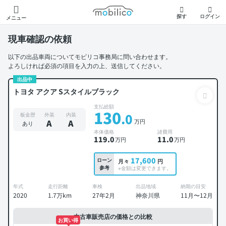
モビリコ
探す
ログイン
メニュー
現車確認の依頼
以下の出品車両についてモビリコ事務局に問い合わせます。
よろしければ必須の項目を入力の上、送信してください。
出品中
トヨタ アクア Sスタイルブラック
支払総額
130
.0
板金歴
外装
内装
万円
A
A
あり
本体価格
諸費用
119
.0
11
.0
万円
万円
17,600
ローン
月々
円
参考
※金額は変更できます。
年式
走行距離
車検
出品地域
納期の目安
2020
1.7万km
27年2月
神奈川県
11月〜12月
中古車販売店の価格との比較
お買い得