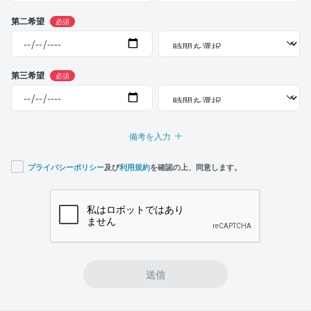
第二希望
必須
第三希望
必須
備考を入力
プライバシーポリシー
及び
利用規約
を確認の上、同意します。
If you
are a
human,
ignore
this
field
送信