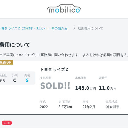
モビリコ
トヨタ ライズ Z（2022年・3.2万km・その他の色）
初期費用について
費用について
出品車両についてモビリコ事務局に問い合わせます。
よろしければ必須の項目を入
買成約中
トヨタ ライズ Z
板金歴
外装
内装
支払総額
本体価格
諸費用
C
S
あり
SOLD!!
145
11
.0
.0
万円
万円
年式
走行距離
車検
出品地域
2022
3.2万km
27年2月
神奈川県
必須