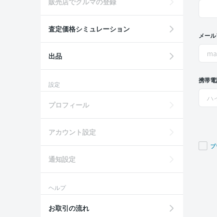
販売店でクルマの登録
査定価格シミュレーション
メール
出品
携帯電
設定
プロフィール
アカウント設定
プ
通知設定
If you
are a
huma
ヘルプ
ignor
this
お取引の流れ
field