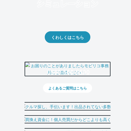
クルマの将来的な価値を予測！
出品や下取りの際の参考に。
くわしくはこちら
0800-500-5500
よくあるご質問はこちら