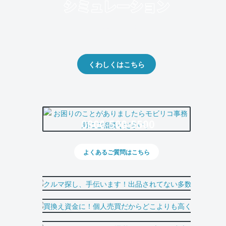
クルマの将来的な価値を予測！
出品や下取りの際の参考に。
くわしくはこちら
0800-500-5500
よくあるご質問はこちら