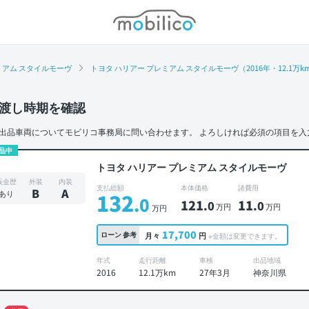
モビリコ
ミアム スタイルモーヴ
トヨタ ハリアー プレミアム スタイルモーヴ（2016年・12.1万
渡し時期を確認
出品車両についてモビリコ事務局に問い合わせます。
よろしければ必須の項目を入
品中
トヨタ ハリアー プレミアム スタイルモーヴ
板金歴
外装
内装
支払総額
本体価格
諸費用
B
A
あり
132
.0
121
11
.0
.0
万円
万円
万円
17,700
ローン
参考
月々
円
※金額は変更できます。
年式
走行距離
車検
出品地域
2016
12.1万km
27年3月
神奈川県