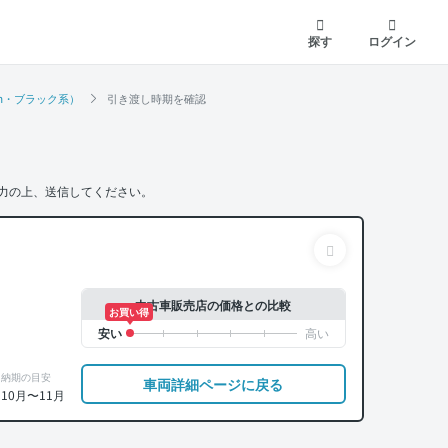
探す
ログイン
km・ブラック系）
引き渡し時期を確認
力の上、送信してください。
中古車販売店の価格との比較
お買い得
納期の目安
車両詳細ページに戻る
10月〜11月