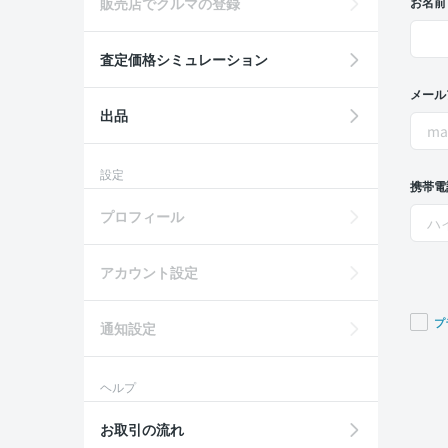
販売店でクルマの登録
お名前
査定価格シミュレーション
メール
出品
設定
携帯電
プロフィール
アカウント設定
プ
通知設定
If you
are a
ヘルプ
huma
ignor
お取引の流れ
this