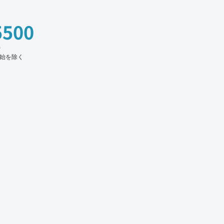
5500
時
始を除く