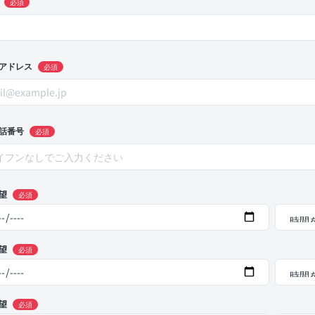
必須
アドレス
必須
話番号
必須
望
必須
望
必須
望
必須