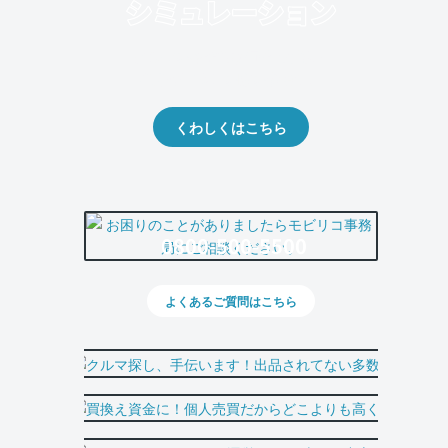
クルマの将来的な価値を予測！
出品や下取りの際の参考に。
くわしくはこちら
0800-500-5500
よくあるご質問はこちら