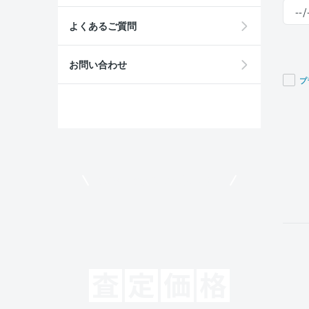
よくあるご質問
お問い合わせ
プ
If you
are a
huma
ignor
this
field
モビリコでクルマを売りたい方