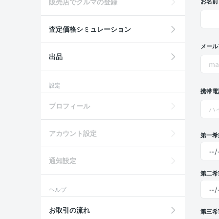
販売店でクルマの登録
お名前
査定価格シミュレーション
メール
出品
設定
携帯電
プロフィール
アカウント設定
第一希
通知設定
第二希
ヘルプ
お取引の流れ
第三希