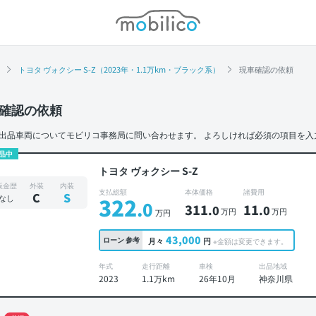
モビリコ
トヨタ ヴォクシー S-Z（2023年・1.1万km・ブラック系）
現車確認の依頼
確認の依頼
出品車両についてモビリコ事務局に問い合わせます。
よろしければ必須の項目を入
品中
トヨタ ヴォクシー S-Z
板金歴
外装
内装
支払総額
本体価格
諸費用
C
S
なし
322
.0
311
11
.0
.0
万円
万円
万円
43,000
ローン
参考
月々
円
※金額は変更できます。
年式
走行距離
車検
出品地域
2023
1.1万km
26年10月
神奈川県