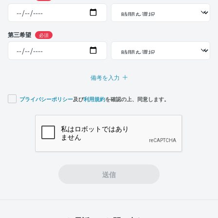
第三希望
必須
備考を入力
プライバシーポリシー
及び
利用規約
を確認の上、同意します。
If you
are a
human,
ignore
this
field
送信