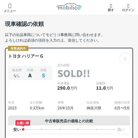
モビリコ
探す
ログイン
メニュー
現車確認の依頼
以下の出品車両についてモビリコ事務局に問い合わせます。
よろしければ必須の項目を入力の上、送信してください。
売買成約中
トヨタ ハリアー G
支払総額
SOLD!!
板金歴
外装
内装
A
S
なし
本体価格
諸費用
290
.0
11
.0
万円
万円
年式
走行距離
車検
出品地域
納期の目安
2023
0.3万km
26年10月
神奈川県
8月〜9月
中古車販売店の価格との比較
お買い得