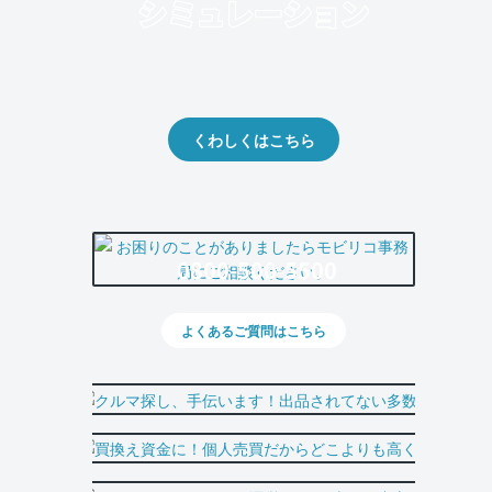
クルマの将来的な価値を予測！
出品や下取りの際の参考に。
くわしくはこちら
0800-500-5500
よくあるご質問はこちら