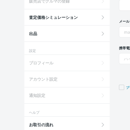
販売店でクルマの登録
査定価格シミュレーション
メール
出品
携帯電
設定
プロフィール
アカウント設定
プ
通知設定
If you
are a
huma
ヘルプ
ignor
this
お取引の流れ
field