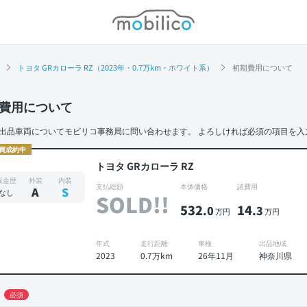
モビリコ
トヨタ GRカローラ RZ（2023年・0.7万km・ホワイト系）
初期費用について
費用について
出品車両についてモビリコ事務局に問い合わせます。
よろしければ必須の項目を入
買成約中
トヨタ GRカローラ RZ
板金歴
外装
内装
支払総額
本体価格
諸費用
A
S
なし
SOLD!!
532
14
.0
.3
万円
万円
年式
走行距離
車検
出品地域
2023
0.7万km
26年11月
神奈川県
必須