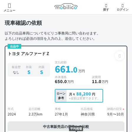
モビリコ
探す
ログイン
メニュー
現車確認の依頼
以下の出品車両についてモビリコ事務局に問い合わせます。
よろしければ必須の項目を入力の上、送信してください。
出品中
トヨタ アルファード Z
支払総額
661
.0
板金歴
外装
内装
万円
S
S
なし
本体価格
諸費用
650
.0
11
.0
万円
万円
88,200
ローン
月々
円
参考
※金額は変更できます。
年式
走行距離
車検
出品地域
納期の目安
※
2024
2.3万km
27年1月
神奈川県
9月〜10月
中古車販売店の価格との比較
平均相場