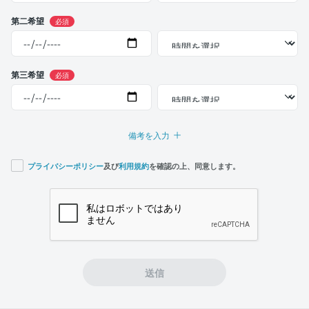
第二希望
必須
第三希望
必須
備考を入力
プライバシーポリシー
及び
利用規約
を確認の上、同意します。
If you
are a
human,
ignore
this
field
送信