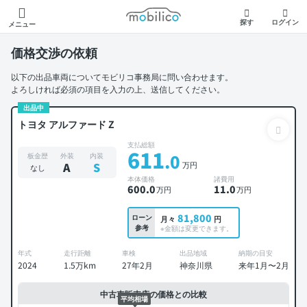
モビリコ
探す
ログイン
メニュー
価格交渉の依頼
以下の出品車両についてモビリコ事務局に問い合わせます。
よろしければ必須の項目を入力の上、送信してください。
出品中
トヨタ アルファード Z
支払総額
611
.0
板金歴
外装
内装
万円
A
S
なし
本体価格
諸費用
600
.0
11
.0
万円
万円
81,800
ローン
月々
円
参考
※金額は変更できます。
年式
走行距離
車検
出品地域
納期の目安
2024
1.5万km
27年2月
神奈川県
来年1月〜2月
中古車販売店の価格との比較
平均相場