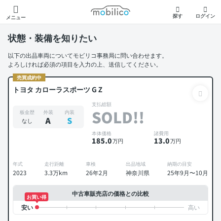
モビリコ
探す
ログイン
メニュー
状態・装備を知りたい
以下の出品車両についてモビリコ事務局に問い合わせます。
よろしければ必須の項目を入力の上、送信してください。
売買成約中
トヨタ カローラスポーツ G Z
支払総額
SOLD!!
板金歴
外装
内装
A
S
なし
本体価格
諸費用
185
.0
13
.0
万円
万円
年式
走行距離
車検
出品地域
納期の目安
2023
3.3万km
26年2月
神奈川県
25年9月〜10月
中古車販売店の価格との比較
お買い得