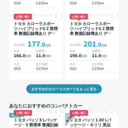
ニター ドライブレコー
2018
2.6万km
2026
0.3万km
ダー 衝突軽減
お買い得!!
お買い得!!
トヨタ カローラスポー
トヨタ カローラスポー
ツ ハイブリッドG Z 禁煙
ツ ハイブリッドG Z 禁煙
車 整備記録簿あり ディ
車 整備記録簿あり ディ
スプレイオーディオ TV
スプレイオーディオ ※ナ
177
201
ブラインドスポットモニ
ビキットあり オートク
.0
.0
支払総額
支払総額
万円
万円
ター デジタルインナー
ルーズ スマートキー
本体
諸費用
本体
諸費用
ミラー オートクルーズ
ETC バックモニター ド
166.0
11
.0
190.0
11
.0
万円
万円
万円
万円
スマートキー ETC バッ
ライブレコーダー 衝突
クモニター ドライブレ
軽減
年式
走行距離
年式
走行距離
コーダー 衝突軽減
2019
4.2万km
2021
2.2万km
おすすめのカローラスポーツをもっと見る
あなたにおすすめのコンパクトカー
お買い得!!
お買い得!!
NEW!
終了間近
トヨタ パッソ X Lパッケ
トヨタ パッソ 1.0X Lパ
ージ・S 禁煙車 整備記録
ッケージ・キリリ 美品