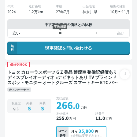
年式
走行距離
車検
出品地域
納期の目安
2024
1.2万km
27年7月
神奈川県
10月〜11月
中古車販売店の価格との比較
平均相場
無
現車確認を問い合わせる
料
価格交渉OK
トヨタ カローラスポーツ G Z 美品 禁煙車 整備記録簿あり
ディスプレイオーディオ ※ナビキットあり TV ブラインド
スポットモニター オートクルーズ スマートキー ETC バッ
クモニター ドライブレコーダー 衝突軽減
#ワンオーナー
支払総額
266
.0
板金歴
外装
内装
万円
S
S
なし
本体価格
諸費用
255
.0
11
.0
万円
万円
35,800
ローン
月々
円
参考
※金額は変更できます。