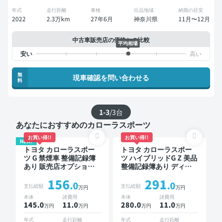
年式
走行距離
車検
出品地域
納期の目安
2022
2.3万km
27年6月
神奈川県
11月〜12月
中古車販売店の価格との比較
平均相場
無
現車確認を問い合わせる
料
1-3
/
3
台
あなたにおすすめのカローラスポーツ
お買い得!!
お買い得!!
NEW!
トヨタ カローラスポー
トヨタ カローラスポー
ツ G 禁煙車 整備記録簿
ツ ハイブリッドG Z 美品
あり 販売店オプション
整備記録簿あり ディス
ナビ TV オートクルーズ
プレイオーディオ ※ナビ
156
291
スマートキー ETC バッ
キットあり 本革シート
.0
.0
支払総額
支払総額
万円
万円
クモニター ドライブレ
TV ブラインドスポット
本体
諸費用
本体
諸費用
コーダー 衝突軽減
モニター オートクルー
145.0
11
.0
280.0
11
.0
万円
万円
万円
万円
ズ ワイヤレスキー スマ
ートキー ETC バックモ
年式
走行距離
年式
走行距離