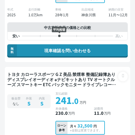
年式
走行距離
車検
出品地域
納期の目安
2025
1.0万km
28年1月
神奈川県
11月〜12月
中古車販売店の価格との比較
平均相場
無
現車確認を問い合わせる
料
トヨタ カローラスポーツ G Z 美品 禁煙車 整備記録簿あり
ディスプレイオーディオ ※ナビキットあり TV オートクル
ーズ スマートキー ETC バックモニター ドライブレコーダ
ー 衝突軽減
支払総額
241
.0
板金歴
外装
内装
万円
S
S
なし
本体価格
諸費用
230
.0
11
.0
万円
万円
32,500
ローン
月々
円
参考
※金額は変更できます。