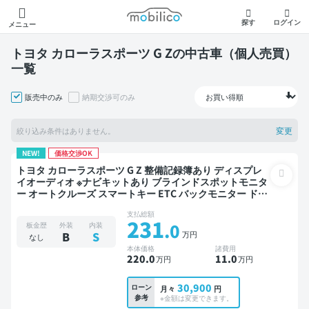
モビリコ
探す
ログイン
メニュー
トヨタ カローラスポーツ G Zの中古車（個人売買）
一覧
販売中のみ
納期交渉可のみ
変更
絞り込み条件はありません。
NEW!
価格交渉OK
トヨタ カローラスポーツ G Z 整備記録簿あり ディスプレ
イオーディオ ※ナビキットあり ブラインドスポットモニタ
ー オートクルーズ スマートキー ETC バックモニター ドラ
イブレコーダー 衝突軽減
支払総額
231
.0
板金歴
外装
内装
万円
B
S
なし
本体価格
諸費用
220
.0
11
.0
万円
万円
30,900
ローン
月々
円
参考
※金額は変更できます。