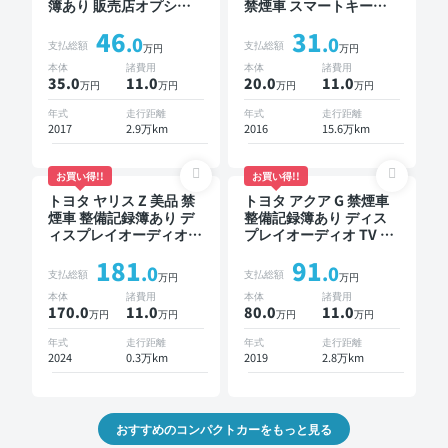
簿あり 販売店オプショ
禁煙車 スマートキー
ンナビ TV スマートキー
ETC ドライブレコーダー
46
31
ETC バックモニター ド
.0
.0
支払総額
支払総額
万円
万円
ライブレコーダー 衝突
本体
諸費用
本体
諸費用
軽減
35.0
11
.0
20.0
11
.0
万円
万円
万円
万円
年式
走行距離
年式
走行距離
2017
2.9万km
2016
15.6万km
お買い得!!
お買い得!!
トヨタ ヤリス Z 美品 禁
トヨタ アクア G 禁煙車
煙車 整備記録簿あり デ
整備記録簿あり ディス
ィスプレイオーディオ
プレイオーディオ TV ス
TV ブラインドスポット
マートキー ETC バック
181
91
モニター オートクルー
モニター 衝突軽減
.0
.0
支払総額
支払総額
万円
万円
ズ スマートキー ETC バ
本体
諸費用
本体
諸費用
ックモニター 全方位カ
170.0
11
.0
80.0
11
.0
万円
万円
万円
万円
メラ ドライブレコーダ
ー 衝突軽減
年式
走行距離
年式
走行距離
2024
0.3万km
2019
2.8万km
おすすめのコンパクトカーをもっと見る