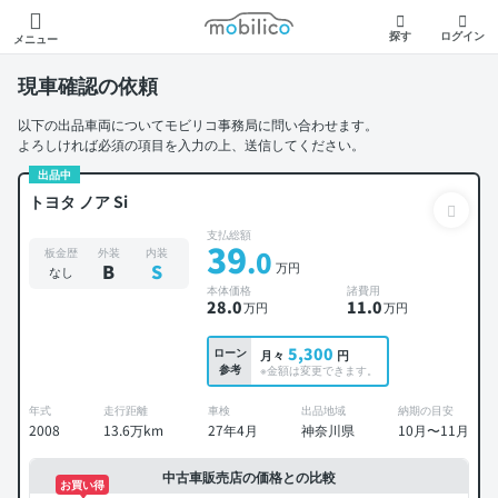
モビリコ
探す
ログイン
メニュー
現車確認の依頼
以下の出品車両についてモビリコ事務局に問い合わせます。
よろしければ必須の項目を入力の上、送信してください。
出品中
トヨタ ノア Si
支払総額
39
.0
板金歴
外装
内装
万円
B
S
なし
本体価格
諸費用
28
.0
11
.0
万円
万円
5,300
ローン
月々
円
参考
※金額は変更できます。
年式
走行距離
車検
出品地域
納期の目安
2008
13.6万km
27年4月
神奈川県
10月〜11月
中古車販売店の価格との比較
お買い得