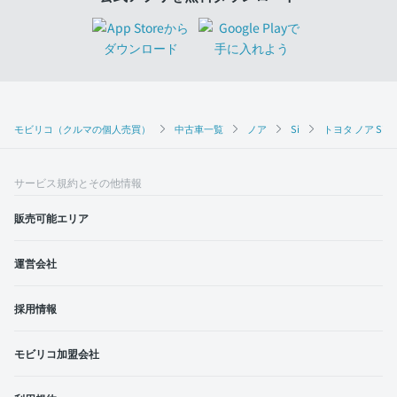
モビリコ（クルマの個人売買）
中古車一覧
ノア
Si
トヨタ ノア Si（
サービス規約とその他情報
販売可能エリア
運営会社
採用情報
モビリコ加盟会社