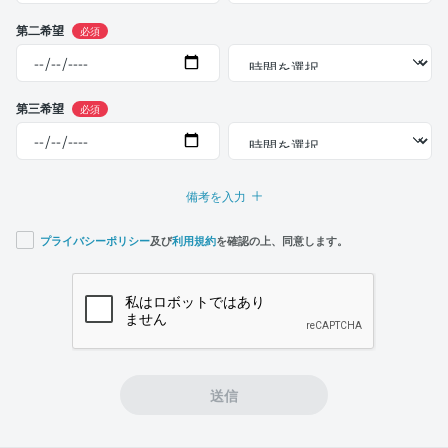
第二希望
必須
第三希望
必須
備考を入力
プライバシーポリシー
及び
利用規約
を確認の上、同意します。
If you
are a
human,
ignore
this
field
送信