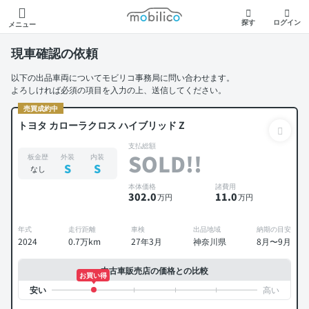
モビリコ
探す
ログイン
メニュー
現車確認の依頼
以下の出品車両についてモビリコ事務局に問い合わせます。
よろしければ必須の項目を入力の上、送信してください。
売買成約中
トヨタ カローラクロス ハイブリッド Z
支払総額
SOLD!!
板金歴
外装
内装
S
S
なし
本体価格
諸費用
302
.0
11
.0
万円
万円
年式
走行距離
車検
出品地域
納期の目安
2024
0.7万km
27年3月
神奈川県
8月〜9月
中古車販売店の価格との比較
お買い得