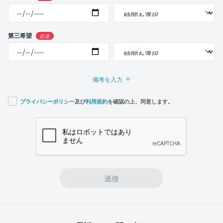
第三希望
必須
備考を入力
プライバシーポリシー
及び
利用規約
を確認の上、同意します。
If you
are a
human,
ignore
this
field
送信