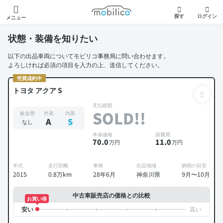
モビリコ
探す
ログイン
メニュー
状態・装備を知りたい
以下の出品車両についてモビリコ事務局に問い合わせます。
よろしければ必須の項目を入力の上、送信してください。
売買成約中
トヨタ アクア S
支払総額
SOLD!!
板金歴
外装
内装
A
S
なし
本体価格
諸費用
70
.0
11
.0
万円
万円
年式
走行距離
車検
出品地域
納期の目安
2015
0.8万km
28年6月
神奈川県
9月〜10月
中古車販売店の価格との比較
お買い得