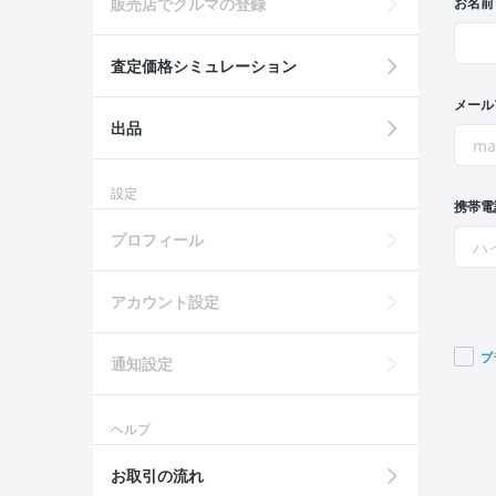
販売店でクルマの登録
お名前
査定価格シミュレーション
メール
出品
設定
携帯電
プロフィール
アカウント設定
プ
通知設定
If you
are a
ヘルプ
huma
ignor
お取引の流れ
this