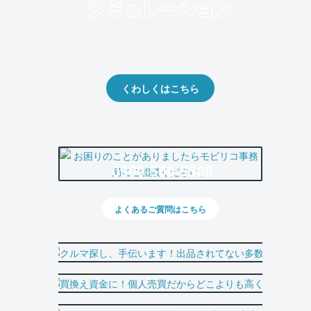
クルマの将来的な価値を予測！
出品や下取りの際の参考に。
くわしくはこちら
0800-500-5500
よくあるご質問はこちら