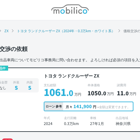
モビリコ
ZX
トヨタ ランドクルーザー ZX（2024年・0.3万km・ホワイト系）
価格交渉
交渉の依頼
出品車両についてモビリコ事務局に問い合わせます。
よろしければ必須の項目を入
品中
トヨタ ランドクルーザー ZX
板金歴
外装
内装
支払総額
本体価格
諸費用
S
S
なし
1061
.0
1050
11
.0
.0
万円
万円
万円
141,900
ローン
参考
月々
円
※金額は変更できます。
年式
走行距離
車検
出品地域
2024
0.3万km
27年1月
神奈川県