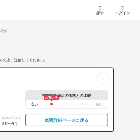
探す
ログイン
の依頼
力の上、送信してください。
中古車販売店の価格との比較
お買い得
納期の目安
※
車両詳細ページに戻る
8月〜9月