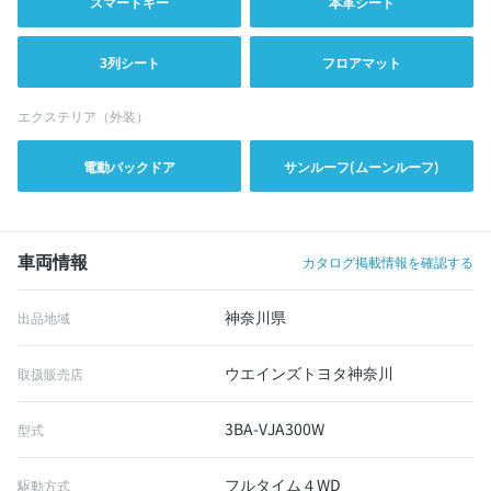
スマートキー
本革シート
3列シート
フロアマット
エクステリア（外装）
電動バックドア
サンルーフ(ムーンルーフ)
車両情報
カタログ掲載情報を確認する
神奈川県
出品地域
ウエインズトヨタ神奈川
取扱販売店
3BA-VJA300W
型式
フルタイム４WD
駆動方式