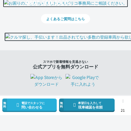
0800-500-5500
よくあるご質問はこちら
スマホで新着情報を見逃さない
公式アプリを無料ダウンロード
無
電話でスタッフに
無
希望日を入力して
料
料
問い合わせる
現車確認を依頼
21
モビリコ（クルマの個人売買）
中古車一覧
ランドクルーザー
ZX
ト
サービス規約とその他情報