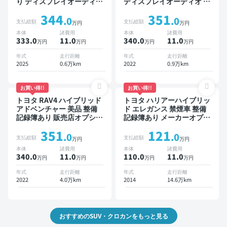
り ディスプレイオーディオ
ディスプレイオーディオ ※
TV ブラインドスポットモ
ナビキットあり ブラインド
344
351
ニター デジタルインナーミ
スポットモニター オートク
.0
.0
支払総額
支払総額
万円
万円
ラー オートクルーズ ワイ
ルーズ スマートキー ETC
本体
諸費用
本体
諸費用
ヤレスキー ETC 電動バッ
電動バックドア バックモニ
333.0
11
.0
340.0
11
.0
万円
万円
万円
万円
クドア バックモニター 全
ター 全方位カメラ ドライ
方位カメラ ドライブレコー
ブレコーダー 衝突軽減
年式
走行距離
年式
走行距離
ダー 衝突軽減
2025
0.6万km
2022
0.9万km
お買い得!!
お買い得!!
トヨタ RAV4 ハイブリッド
トヨタ ハリアーハイブリッ
アドベンチャー 美品 整備
ド エレガンス 禁煙車 整備
記録簿あり 販売店オプショ
記録簿あり メーカーオプシ
ンナビ TV ブラインドスポ
ョンナビ TV スマートキー
351
121
ットモニター デジタルイン
ETC バックモニター ドラ
.0
.0
支払総額
支払総額
万円
万円
ナーミラー オートクルーズ
イブレコーダー
本体
諸費用
本体
諸費用
スマートキー ETC バック
340.0
11
.0
110.0
11
.0
万円
万円
万円
万円
モニター ドライブレコーダ
ー 衝突軽減
年式
走行距離
年式
走行距離
2022
4.0万km
2014
14.6万km
おすすめのSUV・クロカンをもっと見る