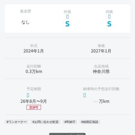
板金歴
外装
内装
S
S
なし
年式
車検
2024年1月
2027年1月
走行距離
出品地域
0.3万km
神奈川県
予定納期
納車時の予想走行距離
26年8月〜9月
---
万km
交渉可
#ワンオーナー
#お問い合わせ歓迎
#即納可
#納期応相談