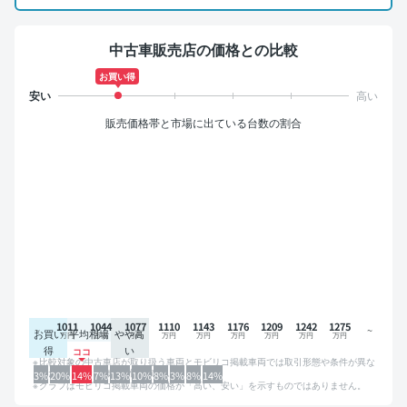
中古車販売店の価格との比較
お買い得
販売価格帯と市場に出ている台数の割合
1011
1044
1077
1110
1143
1176
1209
1242
1275
お買い
平均相場
やや高
得
い
比較対象の中古車店が取り扱う車両とモビリコ掲載車両では取引形態や条件が異な
るため、グラフは参考情報です。
3%
20%
14%
7%
13%
10%
8%
3%
8%
14%
グラフはモビリコ掲載車両の価格が「高い、安い」を示すものではありません。