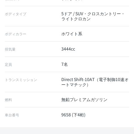
5ドア / SUV・クロスカントリー・
ボディタイプ
ライトクロカン
ホワイト系
ボディカラー
3444cc
排気量
7名
定員
Direct Shift-10AT（電子制御10速オ
トランスミッション
ートマチック）
無鉛プレミアムガソリン
燃料
9658 (下4桁)
車台番号