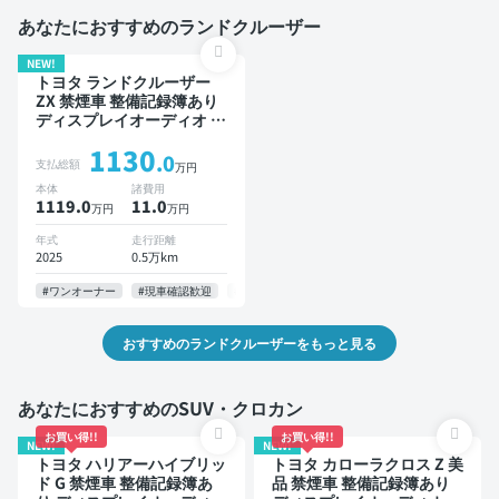
あなたにおすすめのランドクルーザー
NEW!
トヨタ ランドクルーザー
ZX 禁煙車 整備記録簿あり
ディスプレイオーディオ ※
ナビキットあり 本革シート
1130
TV 後席モニター ブライン
.0
支払総額
万円
ドスポットモニター デジタ
本体
諸費用
ルインナーミラー オートク
1119.0
11
.0
万円
万円
ルーズ 3列シート スマート
キー ETC サンルーフ 電動
年式
走行距離
バックドア バックモニター
2025
0.5万km
全方位カメラ ドライブレコ
ーダー フルエアロ 7人乗り
#ワンオーナー
#現車確認歓迎
#お問い合わせ歓迎
#即納可
#納期応相談
おすすめのランドクルーザーをもっと見る
あなたにおすすめのSUV・クロカン
お買い得!!
お買い得!!
NEW!
NEW!
トヨタ ハリアーハイブリッ
トヨタ カローラクロス Z 美
ド G 禁煙車 整備記録簿あ
品 禁煙車 整備記録簿あり