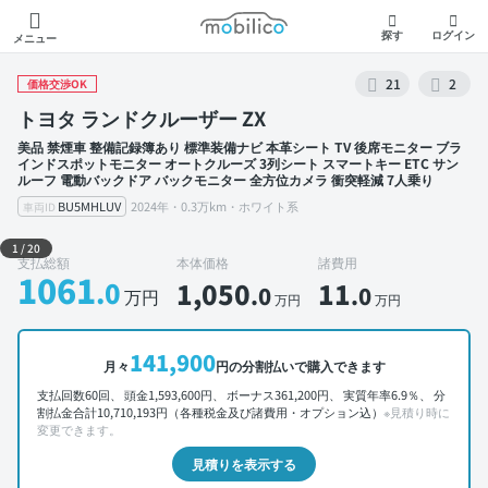
モビリコ
探す
ログイン
メニュー
21
2
価格交渉OK
トヨタ ランドクルーザー ZX
美品 禁煙車 整備記録簿あり 標準装備ナビ 本革シート TV 後席モニター ブラ
インドスポットモニター オートクルーズ 3列シート スマートキー ETC サン
ルーフ 電動バックドア バックモニター 全方位カメラ 衝突軽減 7人乗り
BU5MHLUV
2024年・0.3万km・ホワイト系
車両ID
外装 左前
1
/
20
支払総額
本体価格
諸費用
1061
.0
1,050
11
.0
.0
万円
万円
万円
141,900
月々
円の分割払いで購入できます
支払回数60回、 頭金1,593,600円、 ボーナス361,200円、 実質年率6.9％、 分
割払金合計10,710,193円（各種税金及び諸費用・オプション込）
※見積り時に
変更できます。
見積りを表示する