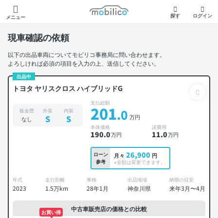
モビリコ
探す
ログイン
メニュー
現車確認の依頼
以下の出品車両についてモビリコ事務局に問い合わせます。
よろしければ必須の項目を入力の上、送信してください。
出品中
トヨタ ヤリスクロス ハイブリッドG
支払総額
201
.0
板金歴
外装
内装
万円
S
S
なし
本体価格
諸費用
190
.0
11
.0
万円
万円
26,900
ローン
月々
円
参考
※金額は変更できます。
年式
走行距離
車検
出品地域
納期の目安
2023
1.5万km
28年1月
神奈川県
来年3月〜4月
中古車販売店の価格との比較
お買い得