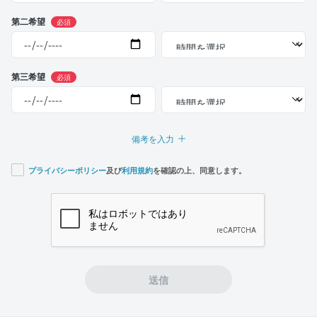
第二希望
必須
第三希望
必須
備考を入力
プライバシーポリシー
及び
利用規約
を確認の上、同意します。
If you
are a
human,
ignore
this
field
送信